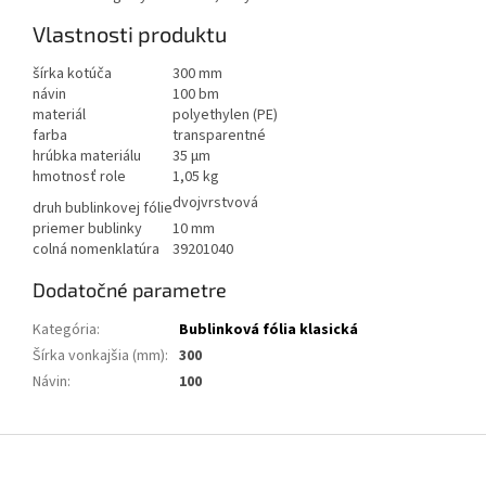
Vlastnosti produktu
šírka kotúča
300 mm
návin
100 bm
materiál
polyethylen (PE)
farba
transparentné
hrúbka materiálu
35 µm
hmotnosť role
1,05 kg
dvojvrstvová
druh bublinkovej fólie
priemer bublinky
10 mm
colná nomenklatúra
39201040
Dodatočné parametre
Kategória
:
Bublinková fólia klasická
Šírka vonkajšia (mm)
:
300
Návin
:
100
Z
á