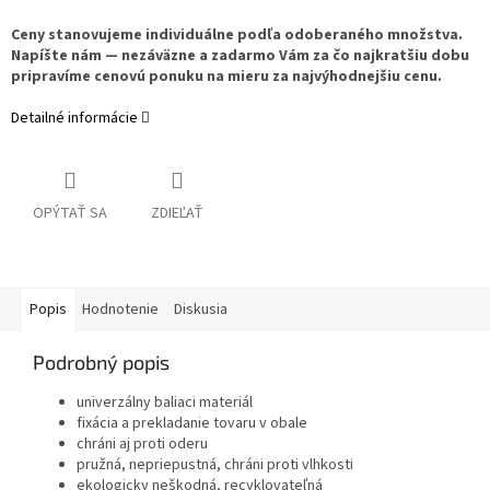
Ceny stanovujeme individuálne podľa odoberaného množstva.
Napíšte nám — nezáväzne a zadarmo Vám za čo najkratšiu dobu
pripravíme cenovú ponuku na mieru za najvýhodnejšiu cenu.
Detailné informácie
OPÝTAŤ SA
ZDIEĽAŤ
Popis
Hodnotenie
Diskusia
Podrobný popis
univerzálny baliaci materiál
fixácia a prekladanie tovaru v obale
chráni aj proti oderu
pružná, nepriepustná, chráni proti vlhkosti
ekologicky neškodná, recyklovateľná