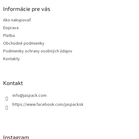
p
ä
Informácie pre vás
t
Ako nakupovať
i
Doprava
e
Platba
Obchodné podmienky
Podmienky ochrany osobných údajov
Kontakty
Kontakt
info
@
jaspack.com
https://www.facebook.com/jaspacksk
Instagram