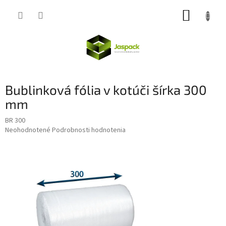
Prejsť
NÁKUP
na
obsah
KOŠÍK
Bublinková fólia v kotúči šírka 300
mm
BR 300
Priemerné
Neohodnotené
Podrobnosti hodnotenia
hodnotenie
produktu
je
0,0
z
5
hviezdičiek.