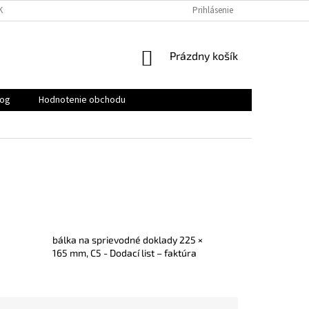
KY
PODMIENKY OCHRANY OSOBNÝCH ÚDAJOV
Prihlásenie
KONTAKTY
NÁKUPNÝ
Prázdny košík
KOŠÍK
log
Hodnotenie obchodu
bálka na sprievodné doklady 225 ×
165 mm, C5 - Dodací list – faktúra