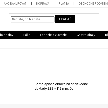
AKO NAKUPOVAŤ
DOPRAVA
PLATBA
OBCHODNÉ PODMIEN
HĽADAŤ
do obalov
Fólie
Lepenie a viazanie
Gastro obaly
B
Samolepiaca obálka na sprievodné
doklady 228 × 112 mm, DL