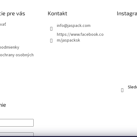
a
c
i
ie pre vás
Kontakt
Instagr
e
p
vať
info
@
jaspack.com
r
https://www.facebook.co
v
m/jaspacksk
k
y
podmienky
v
ochrany osobných
ý
p
i
s
u
Sled
nie