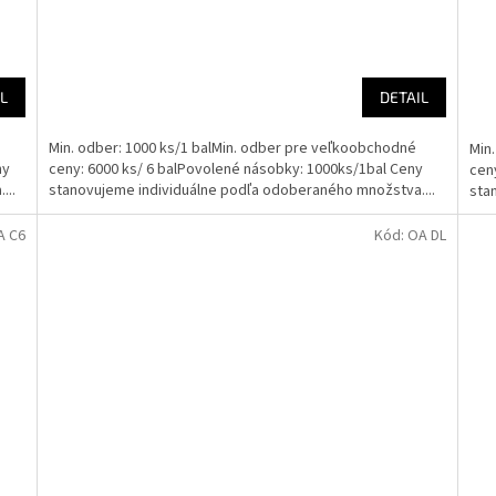
L
DETAIL
Min. odber: 1000 ks/1 balMin. odber pre veľkoobchodné
Min
ny
ceny: 6000 ks/ 6 balPovolené násobky: 1000ks/1bal Ceny
cen
...
stanovujeme individuálne podľa odoberaného množstva....
sta
A C6
Kód:
OA DL