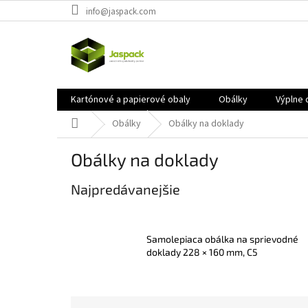
Prejsť
info@jaspack.com
na
obsah
Kartónové a papierové obaly
Obálky
Výplne 
Domov
Obálky
Obálky na doklady
Obálky na doklady
Najpredávanejšie
Samolepiaca obálka na sprievodné
doklady 228 × 160 mm, C5
R