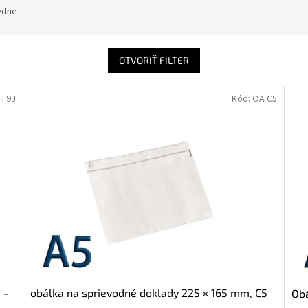
edne
OTVORIŤ FILTER
 T9J
Kód:
OA C5
 -
obálka na sprievodné doklady 225 × 165 mm, C5
Obá