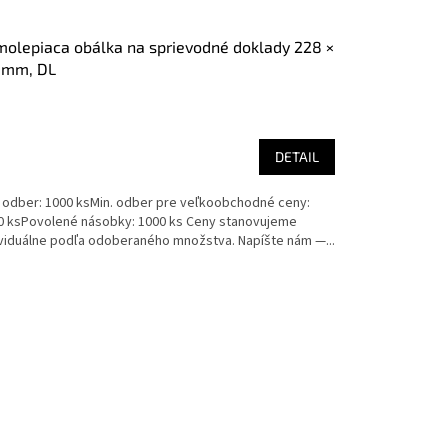
olepiaca obálka na sprievodné doklady 228 ×
 mm, DL
DETAIL
. odber: 1000 ksMin. odber pre veľkoobchodné ceny:
0 ksPovolené násobky: 1000 ks Ceny stanovujeme
ividuálne podľa odoberaného množstva. Napíšte nám —...