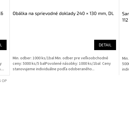
C6
Obálka na sprievodné doklady 240 × 130 mm, DL
Sam
112
L
DETAIL
Min. odber: 1000 ks/1bal Min. odber pre veľkoobchodné
Min
y
ceny: 5000 ks/5 balPovolené násobky: 1000 ks/1bal Ceny
500
...
stanovujeme individuálne podľa odoberaného...
ind
5 OP