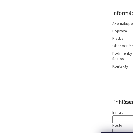
ä
t
Informác
i
e
Ako nakupo
Doprava
Platba
Obchodné 
Podmienky 
údajov
Kontakty
Prihláse
E-mail
Heslo