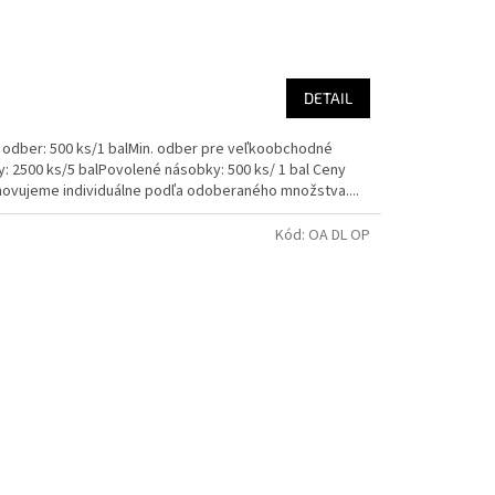
DETAIL
. odber: 500 ks/1 balMin. odber pre veľkoobchodné
y: 2500 ks/5 balPovolené násobky: 500 ks/ 1 bal Ceny
novujeme individuálne podľa odoberaného množstva....
Kód:
OA DL OP