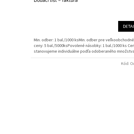
DETAI
Min. odber: 1 bal./1000 ksMin. odber pre veľkoobchodné
ceny: 5 bal./5000ksPovolené násobky: 1 bal./1000 ks Ce
stanovujeme individuálne podľa odoberaného množstva.
Kód:
O