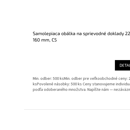
Samolepiaca obálka na sprievodné doklady 22
160 mm, C5
DETA
Min. odber: 500 ksMin. odber pre veľkoobchodné ceny: 
ksPovolené násobky: 500 ks Ceny stanovujeme individu
podľa odoberaného množstva. Napíšte nám — nezáväzne
Z
á
p