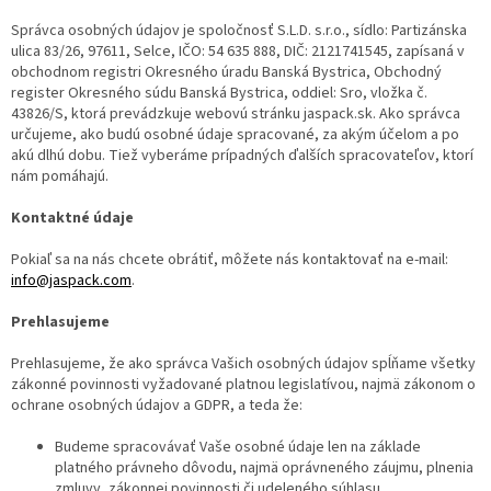
Správca osobných údajov je spoločnosť S.L.D. s.r.o., sídlo: Partizánska
ulica 83/26, 97611, Selce, IČO: 54 635 888, DIČ: 2121741545, zapísaná v
obchodnom registri Okresného úradu Banská Bystrica,
Obchodný
register Okresného súdu Banská Bystrica, oddiel: Sro, vložka č.
43826/S
, ktorá prevádzkuje webovú stránku jaspack.sk. Ako správca
určujeme, ako budú osobné údaje spracované, za akým účelom a po
akú dlhú dobu. Tiež vyberáme prípadných ďalších spracovateľov, ktorí
nám pomáhajú.
Kontaktné údaje
Pokiaľ sa na nás chcete obrátiť, môžete nás kontaktovať na e-mail:
info@jaspack.com
.
Prehlasujeme
Prehlasujeme, že ako správca Vašich osobných údajov spĺňame všetky
zákonné povinnosti vyžadované platnou legislatívou, najmä zákonom o
ochrane osobných údajov a GDPR, a teda že:
Budeme spracovávať Vaše osobné údaje len na základe
platného právneho dôvodu, najmä oprávneného záujmu, plnenia
zmluvy, zákonnej povinnosti či udeleného súhlasu.