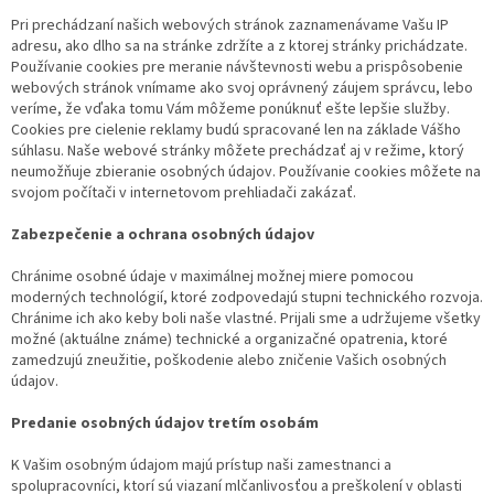
Pri prechádzaní našich webových stránok zaznamenávame Vašu IP
adresu, ako dlho sa na stránke zdržíte a z ktorej stránky prichádzate.
Používanie cookies pre meranie návštevnosti webu a prispôsobenie
webových stránok vnímame ako svoj oprávnený záujem správcu, lebo
veríme, že vďaka tomu Vám môžeme ponúknuť ešte lepšie služby.
Cookies pre cielenie reklamy budú spracované len na základe Vášho
súhlasu. Naše webové stránky môžete prechádzať aj v režime, ktorý
neumožňuje zbieranie osobných údajov. Používanie cookies môžete na
svojom počítači v internetovom prehliadači zakázať.
Zabezpečenie a ochrana osobných údajov
Chránime osobné údaje v maximálnej možnej miere pomocou
moderných technológií, ktoré zodpovedajú stupni technického rozvoja.
Chránime ich ako keby boli naše vlastné. Prijali sme a udržujeme všetky
možné (aktuálne známe) technické a organizačné opatrenia, ktoré
zamedzujú zneužitie, poškodenie alebo zničenie Vašich osobných
údajov.
Predanie osobných údajov tretím osobám
K Vašim osobným údajom majú prístup naši zamestnanci a
spolupracovníci, ktorí sú viazaní mlčanlivosťou a preškolení v oblasti