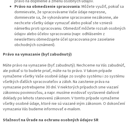
právo na doplnenie a zmenu osobných údajov.
Právo na obmedzenie spracovania
: Môžete využiť, pokiaľ sa
domnievate, že spracovávame Vaše údaje nepresne,
domnievate sa, že vykonávame spracovanie nezákonne, ale
nechcete všetky údaje vymazať alebo pokiaľ ste vzniesli
námietku proti spracovaniu. Obmedziť môžete rozsah osobných
údajov alebo účelov spracovania (napr. odhlásením z
newsletteru obmedzujete účel spracovania pre zasielanie
obchodných oznámení).
Právo na vymazanie (byť zabudnutý)
Máte právo na vymazanie (byť zabudnutý). Nechceme na Vás zabudnúť,
ale pokiaľ si to budete priať, máte na to právo. V takom prípade
vymažeme všetky Vaše osobné údaje zo svojho systému i zo systému
všetkých ďalších spracovateľov a záloh. Na zaistenie práva na
vymazanie potrebujeme 30 dní. V niektorých prípadoch sme viazaní
zákonnou povinnosťou, a napr. musíme evidovať vystavené daňové
doklady po lehotu stanovenú zákonom. V tomto prípade vymažeme
všetky osobné údaje, ktoré nie sú viazané iným zákonom. O dokončení
vymazania Vás budeme informovať e-mailom.
Sťažnosť na Úrade na ochranu osobných údajov SR