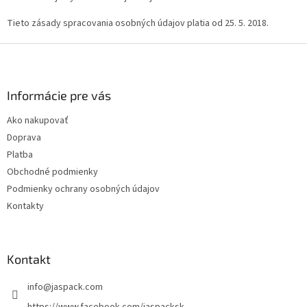
Tieto zásady spracovania osobných údajov platia od 25. 5. 2018.
Z
á
p
ä
Informácie pre vás
t
Ako nakupovať
i
Doprava
e
Platba
Obchodné podmienky
Podmienky ochrany osobných údajov
Kontakty
Kontakt
info
@
jaspack.com