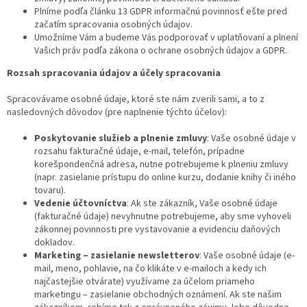
Plníme podľa článku 13 GDPR informačnú povinnosť ešte pred
začatím spracovania osobných údajov.
Umožníme Vám a budeme Vás podporovať v uplatňovaní a plnení
Vašich práv podľa zákona o ochrane osobných údajov a GDPR.
Rozsah spracovania údajov a účely spracovania
Spracovávame osobné údaje, ktoré ste nám zverili sami, a to z
nasledovných dôvodov (pre naplnenie týchto účelov):
Poskytovanie služieb a plnenie zmluvy
: Vaše osobné údaje v
rozsahu fakturačné údaje, e-mail, telefón, prípadne
korešpondenčná adresa, nutne potrebujeme k plneniu zmluvy
(napr. zasielanie prístupu do online kurzu, dodanie knihy či iného
tovaru).
Vedenie účtovníctva
: Ak ste zákazník, Vaše osobné údaje
(fakturačné údaje) nevyhnutne potrebujeme, aby sme vyhoveli
zákonnej povinnosti pre vystavovanie a evidenciu daňových
dokladov.
Marketing – zasielanie newsletterov
: Vaše osobné údaje (e-
mail, meno, pohlavie, na čo klikáte v e-mailoch a kedy ich
najčastejšie otvárate) využívame za účelom priameho
marketingu – zasielanie obchodných oznámení. Ak ste našim