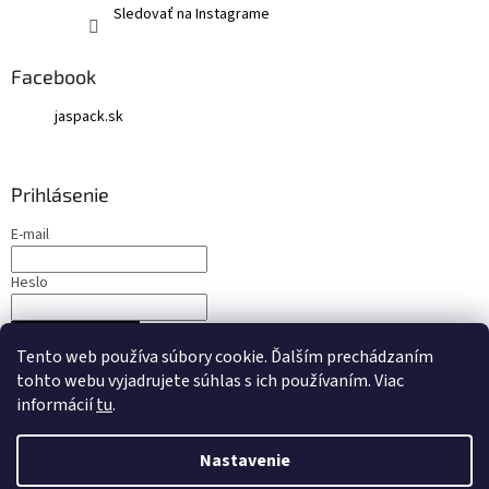
Sledovať na Instagrame
Facebook
jaspack.sk
Prihlásenie
E-mail
Heslo
PRIHLÁSIŤ SA
Tento web používa súbory cookie. Ďalším prechádzaním
Nová registrácia
Zabudnuté heslo
tohto webu vyjadrujete súhlas s ich používaním. Viac
informácií
tu
.
Nastavenie
Vytvoril Shoptet