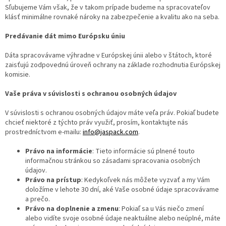
Sľubujeme Vám však, že v takom prípade budeme na spracovateľov
klásť minimálne rovnaké nároky na zabezpečenie a kvalitu ako na seba.
Predávanie dát mimo Európsku úniu
Dáta spracovávame výhradne v Európskej únii alebo v štátoch, ktoré
zaisťujú zodpovednú úroveň ochrany na základe rozhodnutia Európskej
komisie.
Vaše práva v súvislosti s ochranou osobných údajov
V súvislosti s ochranou osobných údajov máte veľa práv. Pokiaľ budete
chcieť niektoré z týchto práv využiť, prosím, kontaktujte nás
prostredníctvom e-mailu:
info@jaspack.com
.
Právo na informácie
: Tieto informácie sú plnené touto
informačnou stránkou so zásadami spracovania osobných
údajov.
Právo na prístup
: Kedykoľvek nás môžete vyzvať a my Vám
doložíme v lehote 30 dní, aké Vaše osobné údaje spracovávame
a prečo.
Právo na doplnenie a zmenu
: Pokiaľ sa u Vás niečo zmení
alebo vidíte svoje osobné údaje neaktuálne alebo neúplné, máte