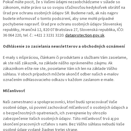
Pokiaľ máte pocit, že s Vašimi údajmi nezaobchádzame v súlade so
zákonom, máte právo sa so svojou sťažnosťou kedykoľvek obrátiť na
Úrad pre ochranu osobných údajov SR. Budeme radi, ak nás najprv
budete informovať o tomto podozrení, aby sme mohli prípadné
pochybenie napraviť. Úrad pre ochranu osobných údajov Slovenskej
republiky, Hraničná 12, 820 07 Bratislava 27, Slovenská republika, IČO:
36 064 220, tel. č.: +421 2 3231 3220.
dataprotection.gov.sk
.
Odhlásenie zo zasielania newsletterov a obchodných oznámení
E-maily s inšpiráciou, článkami či produktami a službami Vám zasielame,
ak ste náš zákazník, na základe nášho oprávneného záujmu. Ak
zákazníkom ešte nie ste, posielame Vám ich len na základe Vášho
súhlasu. V oboch prípadoch môžete ukončiť odber našich e-mailov
označením odhlasovacieho odkazu v každom zaslanom e-maile.
Mlčanlivosť
Naši zamestnanci a spolupracovníci, ktorí budú spracovávať Vaše
osobné údaje, sú povinní zachovávať mlčanlivosť o osobných údajoch a
o bezpečnostných opatreniach, ich zverejnenie by ohrozilo
zabezpečenie Vašich osobných údajov. Táto mlčanlivosť trvá aj po
skončení pracovných vzťahov s nami. Bez Vášho súhlasu nebudú Vaše
osobné údaje vydané žiadnej tretej strane.