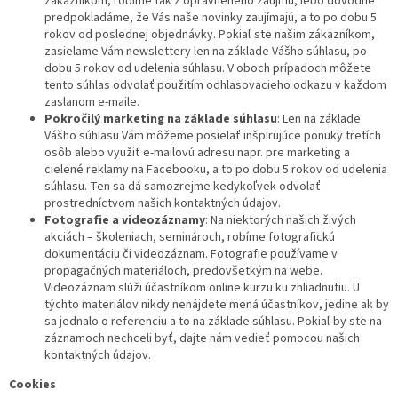
zákazníkom, robíme tak z oprávneného záujmu, lebo dôvodne
predpokladáme, že Vás naše novinky zaujímajú, a to po dobu 5
rokov od poslednej objednávky. Pokiaľ ste našim zákazníkom,
zasielame Vám newslettery len na základe Vášho súhlasu, po
dobu 5 rokov od udelenia súhlasu. V oboch prípadoch môžete
tento súhlas odvolať použitím odhlasovacieho odkazu v každom
zaslanom e-maile.
Pokročilý marketing na základe súhlasu
: Len na základe
Vášho súhlasu Vám môžeme posielať inšpirujúce ponuky tretích
osôb alebo využiť e-mailovú adresu napr. pre marketing a
cielené reklamy na Facebooku, a to po dobu 5 rokov od udelenia
súhlasu. Ten sa dá samozrejme kedykoľvek odvolať
prostredníctvom našich kontaktných údajov.
Fotografie a videozáznamy
: Na niektorých našich živých
akciách – školeniach, seminároch, robíme fotografickú
dokumentáciu či videozáznam. Fotografie používame v
propagačných materiáloch, predovšetkým na webe.
Videozáznam slúži účastníkom online kurzu ku zhliadnutiu. U
týchto materiálov nikdy nenájdete mená účastníkov, jedine ak by
sa jednalo o referenciu a to na základe súhlasu. Pokiaľ by ste na
záznamoch nechceli byť, dajte nám vedieť pomocou našich
kontaktných údajov.
Cookies