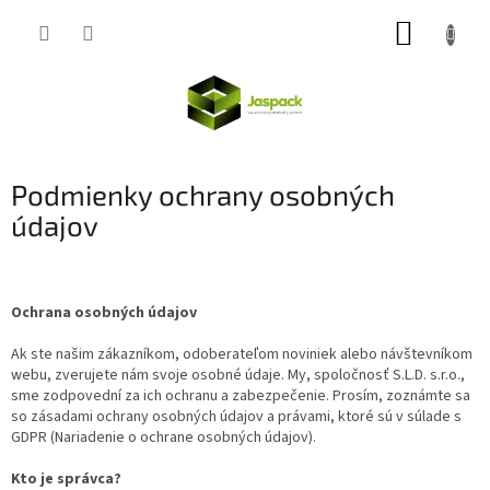
Prejsť
NÁKUP
na
obsah
KOŠÍK
Podmienky ochrany osobných
údajov
Ochrana osobných údajov
Ak ste našim zákazníkom, odoberateľom noviniek alebo návštevníkom
webu, zverujete nám svoje osobné údaje. My, spoločnosť S.L.D. s.r.o.,
sme zodpovední za ich ochranu a zabezpečenie. Prosím, zoznámte sa
so zásadami ochrany osobných údajov a právami, ktoré sú v súlade s
GDPR (Nariadenie o ochrane osobných údajov).
Kto je správca?