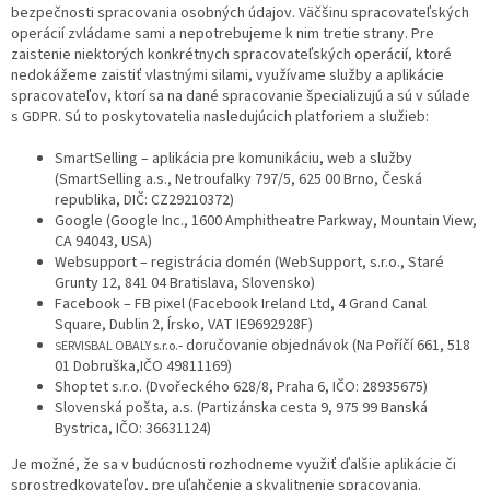
bezpečnosti spracovania osobných údajov. Väčšinu spracovateľských
operácií zvládame sami a nepotrebujeme k nim tretie strany. Pre
zaistenie niektorých konkrétnych spracovateľských operácií, ktoré
nedokážeme zaistiť vlastnými silami, využívame služby a aplikácie
spracovateľov, ktorí sa na dané spracovanie špecializujú a sú v súlade
s GDPR. Sú to poskytovatelia nasledujúcich platforiem a služieb:
SmartSelling – aplikácia pre komunikáciu, web a služby
(SmartSelling a.s., Netroufalky 797/5, 625 00 Brno, Česká
republika, DIČ: CZ29210372)
Google (Google Inc., 1600 Amphitheatre Parkway, Mountain View,
CA 94043, USA)
Websupport – registrácia domén (WebSupport, s.r.o., Staré
Grunty 12, 841 04 Bratislava, Slovensko)
Facebook – FB pixel (Facebook Ireland Ltd, 4 Grand Canal
Square, Dublin 2, Írsko, VAT IE9692928F)
- doručovanie objednávok (Na Poříčí 661, 518
ERVISBAL OBALY s.r.o.
S
01 Dobruška,IČO 49811169)
Shoptet s.r.o. (Dvořeckého 628/8, Praha 6, IČO: 28935675)
Slovenská pošta, a.s. (Partizánska cesta 9, 975 99 Banská
Bystrica, IČO: 36631124)
Je možné, že sa v budúcnosti rozhodneme využiť ďalšie aplikácie či
sprostredkovateľov, pre uľahčenie a skvalitnenie spracovania.