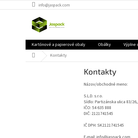
Prejsť
info@jaspack.com
na
obsah
Kartónové a papierové obaly
Obálky
Výplne 
Domov
Kontakty
Kontakty
Názov/obchodné meno:
S.L.D. s.r.o.
Sídlo: Partizánska ulica 83/26
IČO: 54 635 888
DIČ: 2121741545
IČ DPH: SK2121741545
E-mail: info@jaspack.com