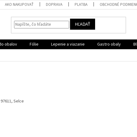
AKO NAKUPOVAŤ
DOPRAVA
PLATBA
OBCHODNÉ PODMIEN
HĽADAŤ
do obalov
Fólie
Lepenie a viazanie
Gastro obaly
B
, 97611, Selce