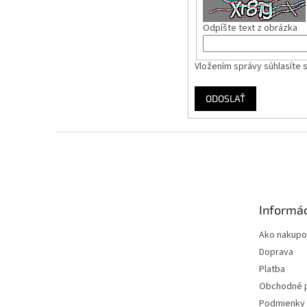
Odpíšte text z obrázka
Vložením správy súhlasíte 
ODOSLAŤ
Z
á
p
ä
t
Informác
i
e
Ako nakupo
Doprava
Platba
Obchodné 
Podmienky 