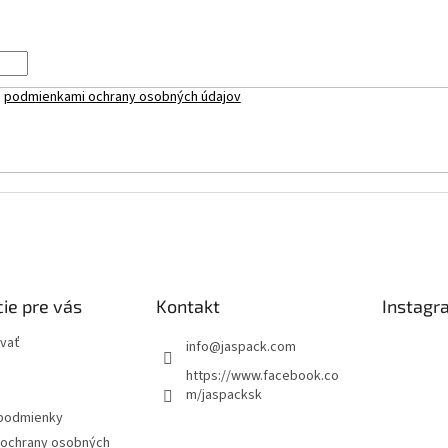
s
podmienkami ochrany osobných údajov
ie pre vás
Kontakt
Instagr
vať
info
@
jaspack.com
https://www.facebook.co
m/jaspacksk
podmienky
ochrany osobných