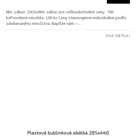
Min. odber: 100 ksMin. odber pre veľkoobchodné ceny: 700
ksPovolené násobky: 100 ks Ceny stanovujeme individuálne podľa
odoberaného množstva. Napíšte nám —...
Kód:
OB PLA I
Plastová bublinková obálka 285x440