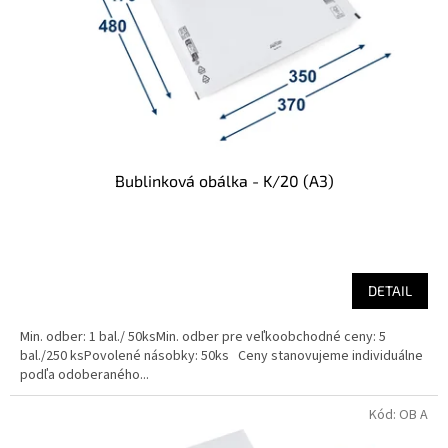
o
o
d
v
u
k
t
o
v
Bublinková obálka - K/20 (A3)
DETAIL
Min. odber: 1 bal./ 50ksMin. odber pre veľkoobchodné ceny: 5
bal./250 ksPovolené násobky: 50ks Ceny stanovujeme individuálne
podľa odoberaného...
Kód:
OB A