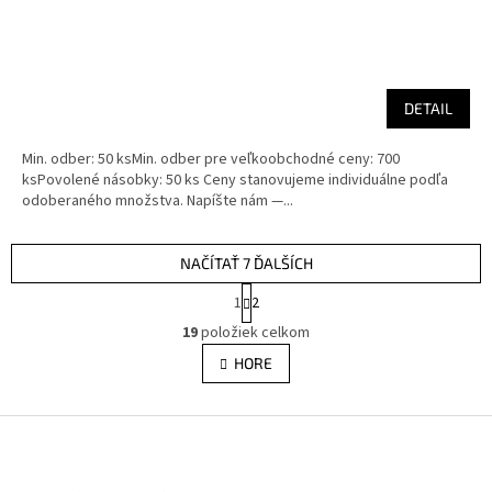
DETAIL
Min. odber: 50 ksMin. odber pre veľkoobchodné ceny: 700
ksPovolené násobky: 50 ks Ceny stanovujeme individuálne podľa
odoberaného množstva. Napíšte nám —...
NAČÍTAŤ 7 ĎALŠÍCH
S
1
2
t
O
r
19
položiek celkom
v
á
l
HORE
n
á
k
d
o
v
Z
a
a
c
á
n
i
p
i
e