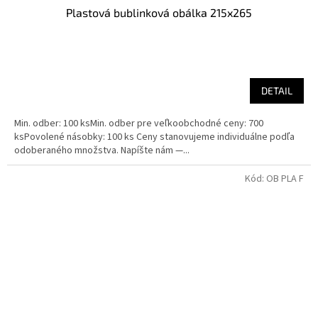
Plastová bublinková obálka 215x265
DETAIL
Min. odber: 100 ksMin. odber pre veľkoobchodné ceny: 700
ksPovolené násobky: 100 ks Ceny stanovujeme individuálne podľa
odoberaného množstva. Napíšte nám —...
Kód:
OB PLA F