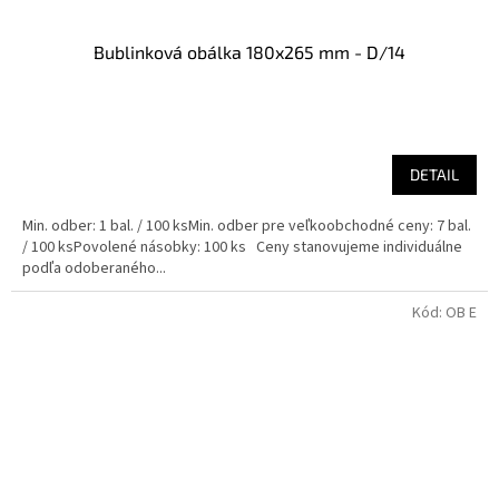
Bublinková obálka 180x265 mm - D/14
DETAIL
Min. odber: 1 bal. / 100 ksMin. odber pre veľkoobchodné ceny: 7 bal.
/ 100 ksPovolené násobky: 100 ks Ceny stanovujeme individuálne
podľa odoberaného...
Kód:
OB E