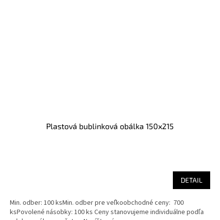
Plastová bublinková obálka 150x215
DETAIL
Min. odber: 100 ksMin. odber pre veľkoobchodné ceny: 700
ksPovolené násobky: 100 ks Ceny stanovujeme individuálne podľa