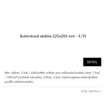
Bublinková obálka 220x265 mm - E/15
DETAIL
Min. odber: 1 bal. / 100 ksMin. odber pre veľkoobchodné ceny: 7 bal.
/ 700 ksPovolené násobky: 100 ks Ceny stanovujeme individuálne
podľa odoberaného...
Kód:
OB PLA C