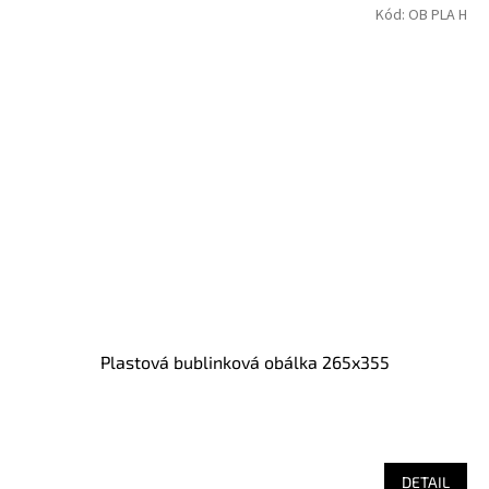
Kód:
OB PLA H
Plastová bublinková obálka 265x355
DETAIL