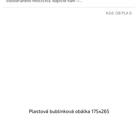
odoberaného množstva. Napíšte nám —...
Kód:
OB PLA D
Plastová bublinková obálka 175x265