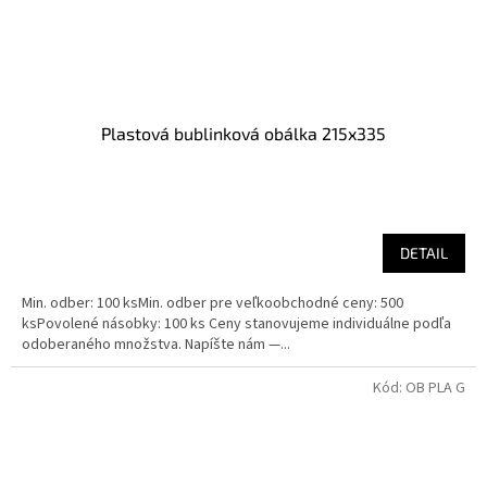
Plastová bublinková obálka 215x335
DETAIL
Min. odber: 100 ksMin. odber pre veľkoobchodné ceny: 500
ksPovolené násobky: 100 ks Ceny stanovujeme individuálne podľa
odoberaného množstva. Napíšte nám —...
Kód:
OB PLA G