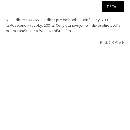
DETAIL
Min. odber: 100 ksMin. odber pre veľkoobchodné ceny: 700
ksPovolené násobky: 100 ks Ceny stanovujeme individuálne podľa
odoberaného množstva. Napíšte nám —...
Kód:
OB PLA E