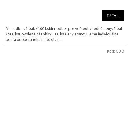
DETAIL
Min. odber: 1 bal. / 100 ksMin. odber pre veľkoobchodné ceny: 5 bal.
/ 500 ksPovolené násobky: 100 ks Ceny stanovujeme individuálne
podľa odoberaného množstva....
Kód:
OB D