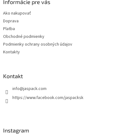
ä
Informácie pre vás
e
p
t
r
Ako nakupovať
i
v
Doprava
e
k
y
Platba
v
Obchodné podmienky
ý
Podmienky ochrany osobných údajov
p
i
Kontakty
s
u
Kontakt
info
@
jaspack.com
https://www.facebook.com/jaspacksk
Instagram