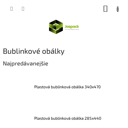
Prejsť
NÁKUP
na
obsah
KOŠÍK
Bublinkové obálky
Najpredávanejšie
Plastová bublinková obálka 340x470
Plastová bublinková obálka 285x440