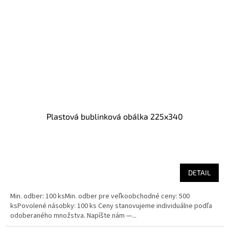
Plastová bublinková obálka 225x340
DETAIL
Min. odber: 100 ksMin. odber pre veľkoobchodné ceny: 500
ksPovolené násobky: 100 ks Ceny stanovujeme individuálne podľa
odoberaného množstva. Napíšte nám —...