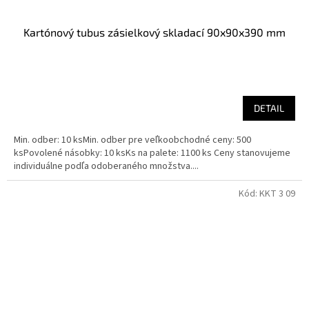
Kartónový tubus zásielkový skladací 90x90x390 mm
DETAIL
Min. odber: 10 ksMin. odber pre veľkoobchodné ceny: 500
ksPovolené násobky: 10 ksKs na palete: 1100 ks Ceny stanovujeme
individuálne podľa odoberaného množstva....
Kód:
KKT 3 09