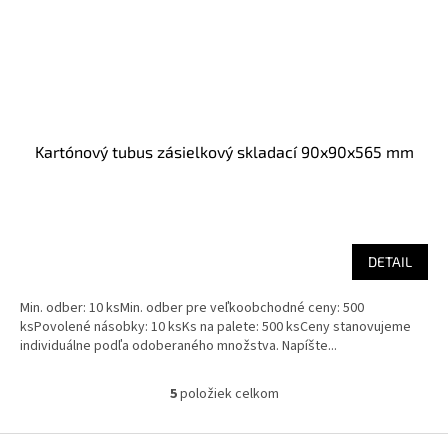
Kartónový tubus zásielkový skladací 90x90x565 mm
Priemerné
hodnotenie
produktu
DETAIL
je
5,0
Min. odber: 10 ksMin. odber pre veľkoobchodné ceny: 500
z
ksPovolené násobky: 10 ksKs na palete: 500 ksCeny stanovujeme
5
individuálne podľa odoberaného množstva. Napíšte...
hviezdičiek.
5
položiek celkom
O
v
l
Z