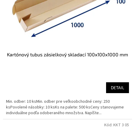
o
o
d
v
u
k
t
o
v
Kartónový tubus zásielkový skladací 100x100x1000 mm
DETAIL
Min. odber: 10 ksMin. odber pre veľkoobchodné ceny: 250
ksPovolené násobky: 10 ksKs na palete: 500 ksCeny stanovujeme
individuálne podľa odoberaného množstva. Napíšte...
Kód:
KKT 3 05