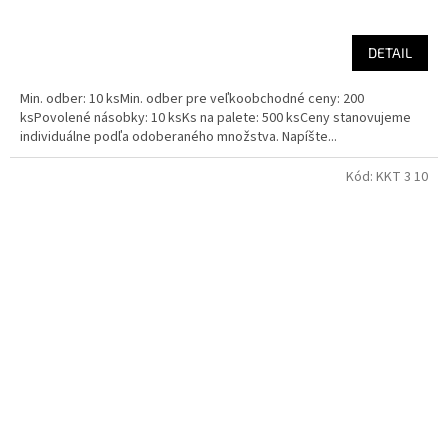
DETAIL
Min. odber: 10 ksMin. odber pre veľkoobchodné ceny: 200
ksPovolené násobky: 10 ksKs na palete: 500 ksCeny stanovujeme
individuálne podľa odoberaného množstva. Napíšte...
Kód:
KKT 3 10