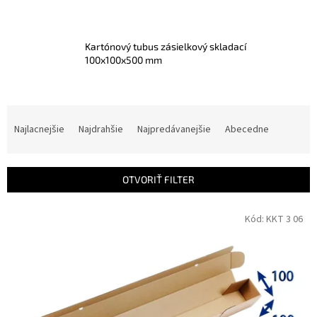
Kartónový tubus zásielkový skladací
100x100x500 mm
R
a
Najlacnejšie
Najdrahšie
Najpredávanejšie
Abecedne
d
e
n
OTVORIŤ FILTER
i
e
V
Kód:
KKT 3 06
p
ý
r
p
o
i
d
s
u
p
k
r
t