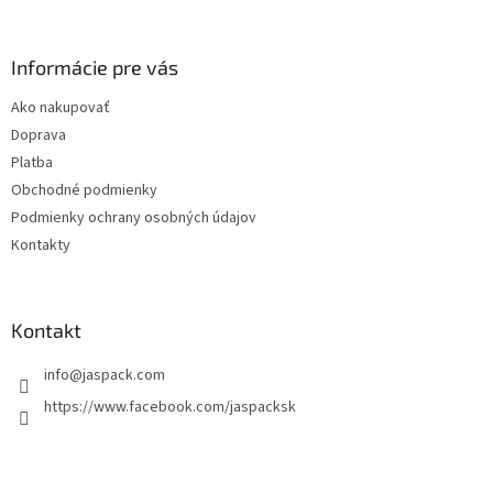
á
á
d
p
a
ä
Informácie pre vás
c
t
i
Ako nakupovať
i
e
Doprava
p
e
r
Platba
v
Obchodné podmienky
k
Podmienky ochrany osobných údajov
y
v
Kontakty
ý
p
i
s
Kontakt
u
info
@
jaspack.com
https://www.facebook.com/jaspacksk