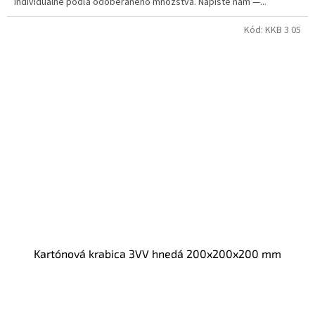
individuálne podľa odoberaného množstva. Napíšte nám —...
Kód:
KKB 3 05
Kartónová krabica 3VV hnedá 200x200x200 mm