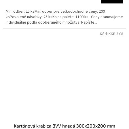
Min. odber: 25 ksMin. odber pre veľkoobchodné ceny: 200
ksPovolené násobky: 25 ksKs na palete: 1100 ks Ceny stanovujeme
individuálne podľa odoberaného množstva. Napíšte...
Kód:
KKB 3 08
Kartónová krabica 3VV hnedá 300x200x200 mm