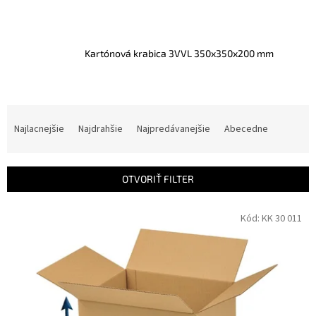
Kartónová krabica 3VVL 350x350x200 mm
R
a
Najlacnejšie
Najdrahšie
Najpredávanejšie
Abecedne
d
e
n
OTVORIŤ FILTER
i
e
V
Kód:
KK 30 011
p
ý
r
p
o
i
d
s
u
p
k
r
t