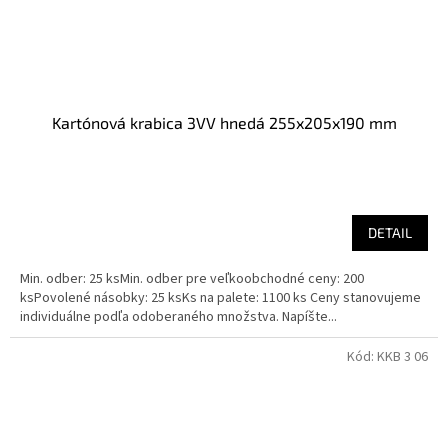
Kartónová krabica 3VV hnedá 255x205x190 mm
DETAIL
Min. odber: 25 ksMin. odber pre veľkoobchodné ceny: 200
ksPovolené násobky: 25 ksKs na palete: 1100 ks Ceny stanovujeme
individuálne podľa odoberaného množstva. Napíšte...
Kód:
KKB 3 06