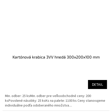
Kartónová krabica 3VV hnedá 300x200x100 mm
DETAIL
Min. odber: 25 ksMin. odber pre veľkoobchodné ceny: 200
ksPovolené násobky: 25 ksKs na palete: 1100 ks Ceny stanovujeme
individuálne podľa odoberaného množstva....