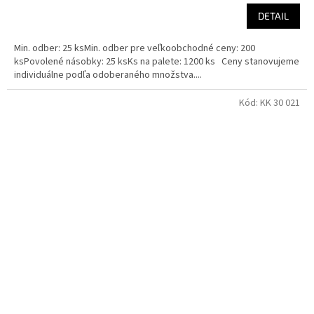
DETAIL
Min. odber: 25 ksMin. odber pre veľkoobchodné ceny: 200
ksPovolené násobky: 25 ksKs na palete: 1200 ks Ceny stanovujeme
individuálne podľa odoberaného množstva....
Kód:
KK 30 021