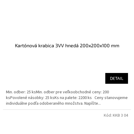
Kartónová krabica 3VV hnedá 200x200x100 mm
DETAIL
Min. odber: 25 ksMin. odber pre veľkoobchodné ceny: 200
ksPovolené násobky: 25 ksKs na palete: 2200 ks Ceny stanovujeme
individuálne podľa odoberaného množstva. Napíšte...
Kód:
KKB 3 04