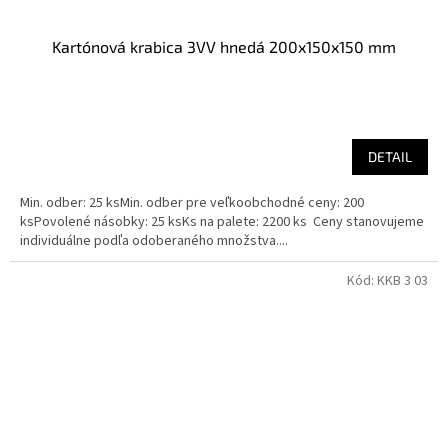
Kartónová krabica 3VV hnedá 200x150x150 mm
DETAIL
Min. odber: 25 ksMin. odber pre veľkoobchodné ceny: 200
ksPovolené násobky: 25 ksKs na palete: 2200 ks Ceny stanovujeme
individuálne podľa odoberaného množstva....
Kód:
KKB 3 03