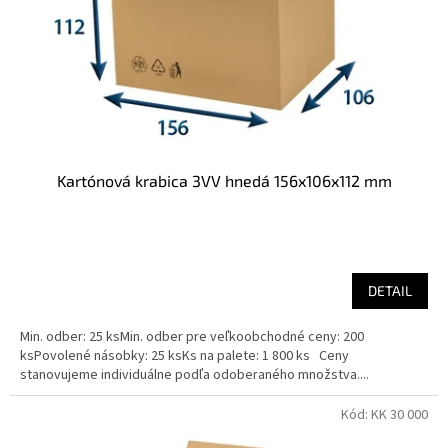
o
o
d
v
u
k
t
o
v
Kartónová krabica 3VV hnedá 156x106x112 mm
DETAIL
Min. odber: 25 ksMin. odber pre veľkoobchodné ceny: 200
ksPovolené násobky: 25 ksKs na palete: 1 800 ks Ceny
stanovujeme individuálne podľa odoberaného množstva....
Kód:
KK 30 000