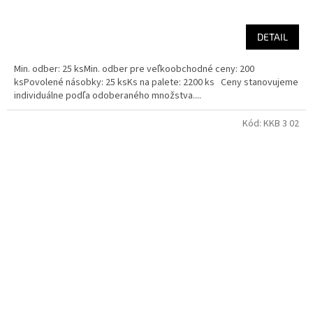
DETAIL
Min. odber: 25 ksMin. odber pre veľkoobchodné ceny: 200
ksPovolené násobky: 25 ksKs na palete: 2200 ks Ceny stanovujeme
individuálne podľa odoberaného množstva....
Kód:
KKB 3 02