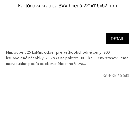
Kartónová krabica 3VV hnedá 221x116x62 mm
DETAIL
Min. odber: 25 ksMin. odber pre veľkoobchodné ceny: 200
ksPovolené násobky: 25 ksKs na palete: 1800 ks Ceny stanovujeme
individuálne podľa odoberaného množstva....
Kód:
KK 30 040