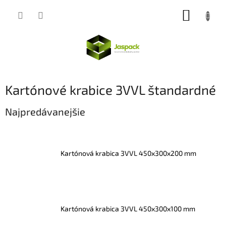
Prejsť
NÁKUP
na
obsah
KOŠÍK
Kartónové krabice 3VVL štandardné
Najpredávanejšie
Kartónová krabica 3VVL 450x300x200 mm
Kartónová krabica 3VVL 450x300x100 mm