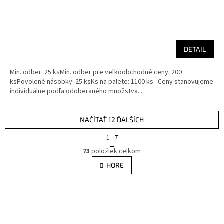
DETAIL
Min. odber: 25 ksMin. odber pre veľkoobchodné ceny: 200
ksPovolené násobky: 25 ksKs na palete: 1100 ks Ceny stanovujeme
individuálne podľa odoberaného množstva....
NAČÍTAŤ 12 ĎALŠÍCH
S
1
7
t
O
r
73
položiek celkom
v
á
l
HORE
n
á
k
d
o
v
Z
a
a
c
á
n
i
p
i
e