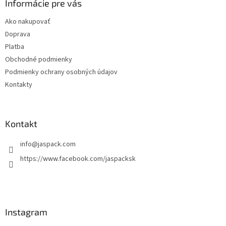
ä
Informácie pre vás
e
p
t
r
Ako nakupovať
i
v
Doprava
e
k
y
Platba
v
Obchodné podmienky
ý
Podmienky ochrany osobných údajov
p
i
Kontakty
s
u
Kontakt
info
@
jaspack.com
https://www.facebook.com/jaspacksk
Instagram