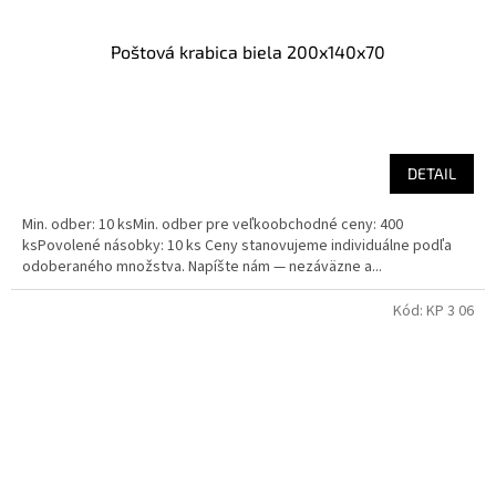
Poštová krabica biela 200x140x70
DETAIL
Min. odber: 10 ksMin. odber pre veľkoobchodné ceny: 400
ksPovolené násobky: 10 ks Ceny stanovujeme individuálne podľa
odoberaného množstva. Napíšte nám — nezáväzne a...
Kód:
KP 3 06