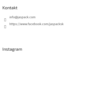
i
s
Kontakt
u
info
@
jaspack.com
https://www.facebook.com/jaspacksk
Instagram