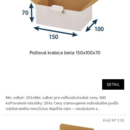
o
o
d
v
u
k
t
o
v
Poštová krabica biela 150x100x70
DETAIL
Min. odber: 20 ksMin. odber pre veľkoobchodné ceny: 600
ksPovolené násobky: 20 ks Ceny stanovujeme individuálne podľa
odoberaného množstva. Napíšte nám — nezáväzne a...
Kód:
KP 3 03