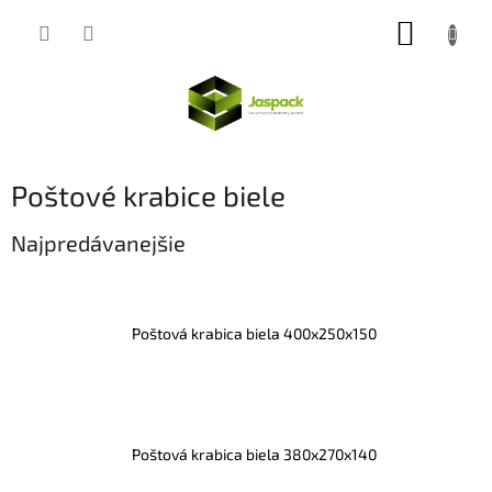
Prejsť
NÁKUP
na
obsah
KOŠÍK
Poštové krabice biele
Najpredávanejšie
Poštová krabica biela 400x250x150
Poštová krabica biela 380x270x140