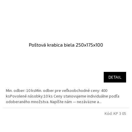
Poštová krabica biela 250x175x100
DETAIL
Min. odber: 10 ksMin. odber pre veľkoobchodné ceny: 400
ksPovolené násobky:10 ks Ceny stanovujeme individuálne podľa
odoberaného množstva. Napíšte nám — nezáväzne a...
Kód:
KP 3 05