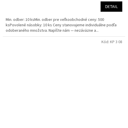
DETAIL
Min. odber: 10 ksMin. odber pre veľkoobchodné ceny: 500
ksPovolené násobky: 10 ks Ceny stanovujeme individuálne podľa
odoberaného množstva. Napíšte nám — nezáväzne a...
Kód:
KP 3 08