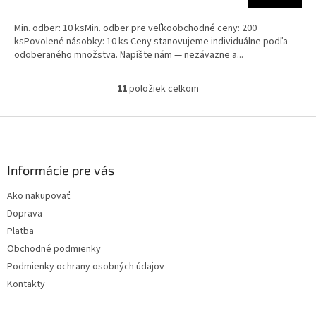
Min. odber: 10 ksMin. odber pre veľkoobchodné ceny: 200
ksPovolené násobky: 10 ks Ceny stanovujeme individuálne podľa
odoberaného množstva. Napíšte nám — nezáväzne a...
11
položiek celkom
O
v
l
Z
á
á
d
p
a
ä
Informácie pre vás
c
t
i
Ako nakupovať
i
e
Doprava
p
e
r
Platba
v
Obchodné podmienky
k
Podmienky ochrany osobných údajov
y
v
Kontakty
ý
p