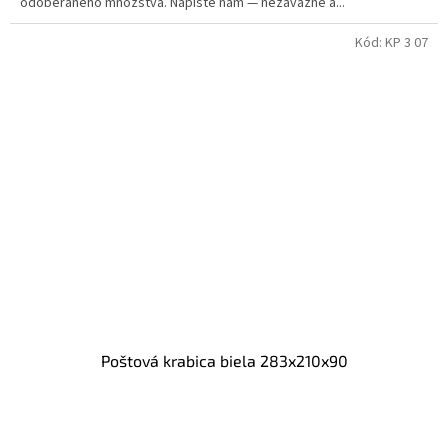
odoberaného množstva. Napíšte nám — nezáväzne a...
Kód:
KP 3 07
Poštová krabica biela 283x210x90