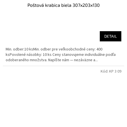
Poštová krabica biela 307x203x130
DETAIL
Min. odber:10 ksMin. odber pre veľkoobchodné ceny: 400
ksPovolené násobky: 10 ks Ceny stanovujeme individuálne podľa
odoberaného množstva. Napíšte nám — nezáväzne a...
Kód:
KP 3 09