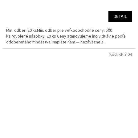
DETAIL
Min. odber: 20 ksMin. odber pre veľkoobchodné ceny: 500
ksPovolené násobky: 20 ks Ceny stanovujeme individuálne podľa
odoberaného množstva. Napíšte nám — nezáväzne a...
Kód:
KP 3 04