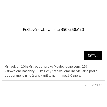
Poštová krabica biela 350x250x120
DETAIL
Min. odber: 10 ksMin. odber pre veľkoobchodné ceny: 250
ksPovolené násobky: 10 ks Ceny stanovujeme individuálne podľa
odoberaného množstva. Napíšte nám — nezáväzne a...
Kód:
KP 3 10