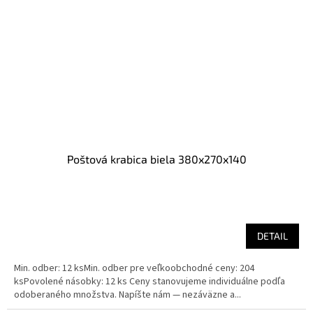
Poštová krabica biela 380x270x140
DETAIL
Min. odber: 12 ksMin. odber pre veľkoobchodné ceny: 204
ksPovolené násobky: 12 ks Ceny stanovujeme individuálne podľa
odoberaného množstva. Napíšte nám — nezáväzne a...