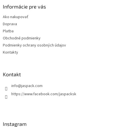
p
ä
Informácie pre vás
t
Ako nakupovať
i
Doprava
e
Platba
Obchodné podmienky
Podmienky ochrany osobných údajov
Kontakty
Kontakt
info
@
jaspack.com
https://www.facebook.com/jaspacksk
Instagram