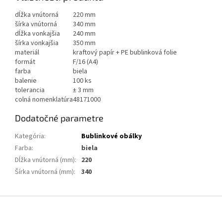
dĺžka vnútorná
220 mm
šírka vnútorná
340 mm
dĺžka vonkajšia
240 mm
šírka vonkajšia
350 mm
materiál
kraftový papír + PE bublinková folie
formát
F/16 (A4)
farba
biela
balenie
100 ks
tolerancia
± 3 mm
colná nomenklatúra
48171000
Dodatočné parametre
Kategória
:
Bublinkové obálky
Farba
:
biela
Dĺžka vnútorná (mm)
:
220
Šírka vnútorná (mm)
:
340
Z
á