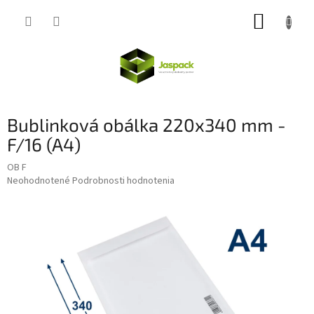
Prejsť
NÁKUP
na
obsah
KOŠÍK
Bublinková obálka 220x340 mm -
F/16 (A4)
OB F
Priemerné
Neohodnotené
Podrobnosti hodnotenia
hodnotenie
produktu
je
0,0
z
5
hviezdičiek.