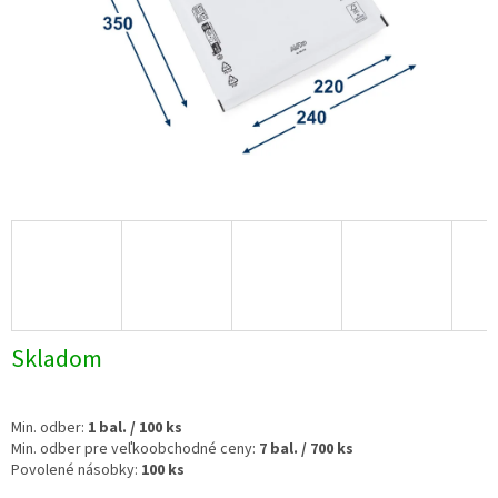
Skladom
Min. odber:
1 bal. /
100 ks
Min. odber pre veľkoobchodné ceny:
7 bal. / 700 ks
Povolené násobky:
1
00 ks