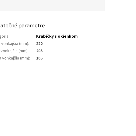
atočné parametre
gória
:
Krabičky s okienkom
a vonkajšia (mm)
:
220
 vonkajšia (mm)
:
205
a vonkajšia (mm)
:
105