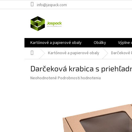
Prejsť
info@jaspack.com
na
obsah
Kartónové a papierové obaly
Obálky
Výplne 
Domov
Kartónové a papierové obaly
Darčekové 
Darčeková krabica s priehľ
Priemerné
Neohodnotené
Podrobnosti hodnotenia
hodnotenie
produktu
je
0,0
z
5
hviezdičiek.