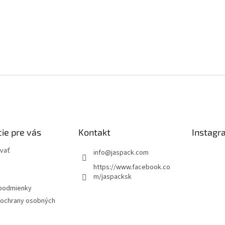
ie pre vás
Kontakt
Instagr
vať
info
@
jaspack.com
https://www.facebook.co
m/jaspacksk
podmienky
ochrany osobných