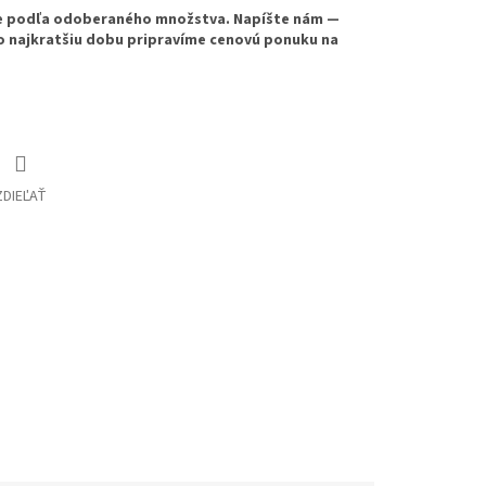
ne podľa odoberaného množstva. Napíšte nám —
o najkratšiu dobu pripravíme cenovú ponuku na
ZDIEĽAŤ