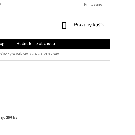
KY
PODMIENKY OCHRANY OSOBNÝCH ÚDAJOV
Prihlásenie
KONTAKTY
NÁKUPNÝ
Prázdny košík
KOŠÍK
log
Hodnotenie obchodu
iehľadným vekom 220x205x105 mm
ny:
250 ks