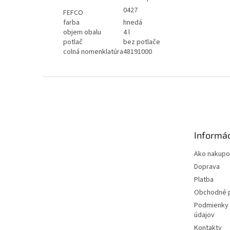
0427
FEFCO
farba
hnedá
objem obalu
4 l
potlač
bez potlače
colná nomenklatúra
48191000
Z
á
p
ä
t
Informác
i
e
Ako nakupo
Doprava
Platba
Obchodné 
Podmienky 
údajov
Kontakty