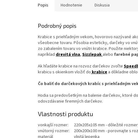
Popis
Hodnotenie
Diskusia
Podrobný popis
Krabice s priehľadným vekom, hovorovo nazývané ako
všeobecne tovaru. Pôsobia esteticky, darčeky vo vnútr
zo zabalením tovaru vo vnútri krabice. Použite niektor
napríklad
drevitá vlna
,
Sizzlepak
alebo
farebné pap
Ak hľadáte krabice na rozvoz darčekov zvoľte
Speed
krabicu s okienkom vložiť do
krabice
a dôkladne oblo
Čo baliť do darčekových krabíc s priehľadným v
Hodia sa predovšetkým na balenie darčekov, ktoré dob
odovzdávanie firemných darčekov.
Vlastnosti produktu
vonkajší rozmer:
220x205x105 mm - dôležité rozmery
vnútorný rozmer:
200x200x100 mm - porovnajte s ro
materiál
vlnitá lepenka