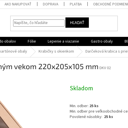
AKO NAKUPOVAŤ
DOPRAVA
PLATBA
OBCHODNÉ PODMIEN
HĽADAŤ
do obalov
Fólie
Lepenie a viazanie
Gastro obaly
B
kartónové obaly
Krabičky s okienkom
Darčeková krabica s pr
adným vekom 220x205x105 mm
DKV 02
Skladom
Min. odber:
25 ks
Min. odber pre veľkoobchodné ce
Povolené násobky:
25 ks