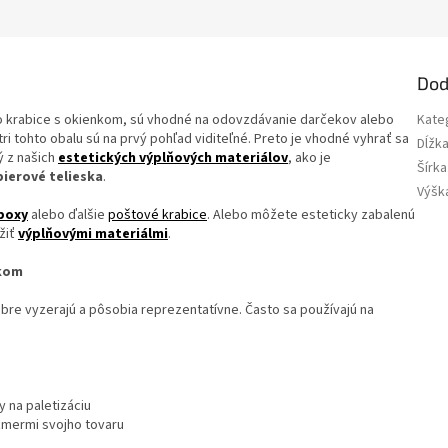
Dod
 krabice s okienkom, sú vhodné na odovzdávanie darčekov alebo
Kate
i tohto obalu sú na prvý pohľad viditeľné. Preto je vhodné vyhrať sa
Dĺžk
ý z našich
estetických výplňových materiálov
, ako je
Šírka
ierové telieska
.
Výšk
boxy
alebo ďalšie
poštové krabice
. Alebo môžete esteticky zabalenú
žiť
výplňovými materiálmi
.
ekom
re vyzerajú a pôsobia reprezentatívne. Často sa používajú na
 na paletizáciu
zmermi svojho tovaru