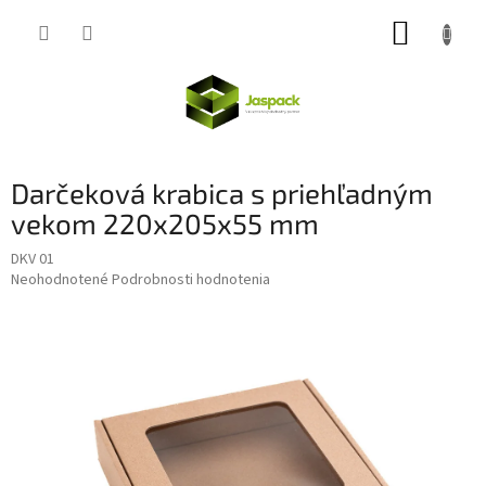
Prejsť
NÁKUP
na
obsah
KOŠÍK
Darčeková krabica s priehľadným
vekom 220x205x55 mm
DKV 01
Priemerné
Neohodnotené
Podrobnosti hodnotenia
hodnotenie
produktu
je
0,0
z
5
hviezdičiek.