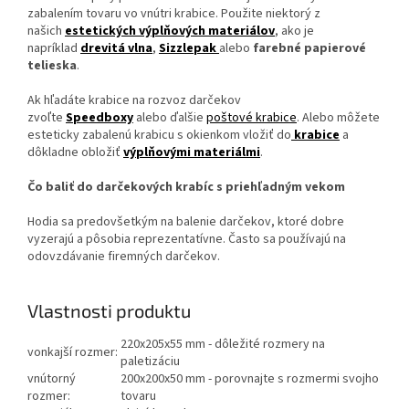
zabalením tovaru vo vnútri krabice. Použite niektorý z
našich
estetických výplňových materiálov
, ako je
napríklad
drevitá vlna
,
Sizzlepak
alebo
farebné papierové
telieska
.
Ak hľadáte krabice na rozvoz darčekov
zvoľte
Speedboxy
alebo ďalšie
poštové krabice
. Alebo môžete
esteticky zabalenú krabicu s okienkom vložiť do
krabice
a
dôkladne obložiť
výplňovými materiálmi
.
Čo baliť do darčekových krabíc s priehľadným vekom
Hodia sa predovšetkým na balenie darčekov, ktoré dobre
vyzerajú a pôsobia reprezentatívne. Často sa používajú na
odovzdávanie firemných darčekov.
Vlastnosti produktu
220x205x55 mm - dôležité rozmery na
vonkajší rozmer:
paletizáciu
vnútorný
200x200x50 mm - porovnajte s rozmermi svojho
rozmer:
tovaru