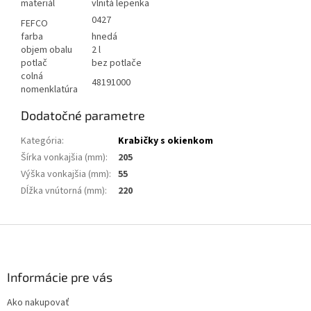
materiál
vlnitá lepenka
0427
FEFCO
farba
hnedá
objem obalu
2 l
potlač
bez potlače
colná
48191000
nomenklatúra
Dodatočné parametre
Kategória
:
Krabičky s okienkom
Šírka vonkajšia (mm)
:
205
Výška vonkajšia (mm)
:
55
Dĺžka vnútorná (mm)
:
220
Z
á
p
ä
Informácie pre vás
t
Ako nakupovať
i