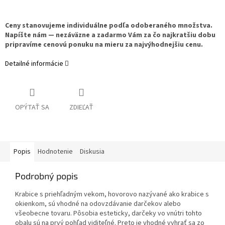
Ceny stanovujeme individuálne podľa odoberaného množstva.
Napíšte nám — nezáväzne a zadarmo Vám za čo najkratšiu dobu
pripravíme cenovú ponuku na mieru za najvýhodnejšiu cenu.
Detailné informácie
OPÝTAŤ SA
ZDIEĽAŤ
Popis
Hodnotenie
Diskusia
Podrobný popis
Krabice s priehľadným vekom, hovorovo nazývané ako krabice s
okienkom, sú vhodné na odovzdávanie darčekov alebo
všeobecne tovaru. Pôsobia esteticky, darčeky vo vnútri tohto
obalu sú na prvý pohľad viditeľné. Preto je vhodné vyhrať sa zo