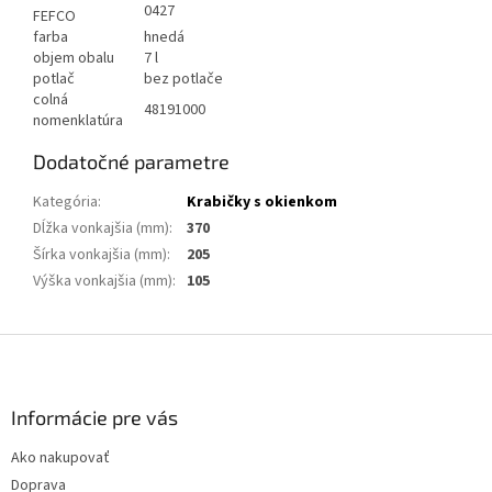
0427
FEFCO
farba
hnedá
objem obalu
7 l
potlač
bez potlače
colná
48191000
nomenklatúra
Dodatočné parametre
Kategória
:
Krabičky s okienkom
Dĺžka vonkajšia (mm)
:
370
Šírka vonkajšia (mm)
:
205
Výška vonkajšia (mm)
:
105
Z
á
p
ä
Informácie pre vás
t
Ako nakupovať
i
Doprava
e