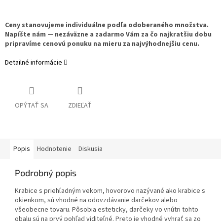
Ceny stanovujeme individuálne podľa odoberaného množstva.
Napíšte nám — nezáväzne a zadarmo Vám za čo najkratšiu dobu
pripravíme cenovú ponuku na mieru za najvýhodnejšiu cenu.
Detailné informácie
OPÝTAŤ SA
ZDIEĽAŤ
Popis
Hodnotenie
Diskusia
Podrobný popis
Krabice s priehľadným vekom, hovorovo nazývané ako krabice s
okienkom, sú vhodné na odovzdávanie darčekov alebo
všeobecne tovaru. Pôsobia esteticky, darčeky vo vnútri tohto
obalu sú na prvý pohľad viditeľné. Preto je vhodné vyhrať sa zo