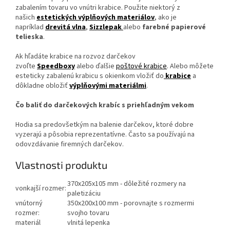
zabalením tovaru vo vnútri krabice. Použite niektorý z
našich
estetických výplňových materiálov
, ako je
napríklad
drevitá vlna
,
Sizzlepak
alebo
farebné papierové
telieska
.
Ak hľadáte krabice na rozvoz darčekov
zvoľte
Speedboxy
alebo ďalšie
poštové krabice
. Alebo môžete
esteticky zabalenú krabicu s okienkom vložiť do
krabice
a
dôkladne obložiť
výplňovými materiálmi
.
Čo baliť do darčekových krabíc s priehľadným vekom
Hodia sa predovšetkým na balenie darčekov, ktoré dobre
vyzerajú a pôsobia reprezentatívne. Často sa používajú na
odovzdávanie firemných darčekov.
Vlastnosti produktu
370x205x105 mm - dôležité rozmery na
vonkajší rozmer:
paletizáciu
vnútorný
350x200x100 mm - porovnajte s rozmermi
rozmer:
svojho tovaru
materiál
vlnitá lepenka