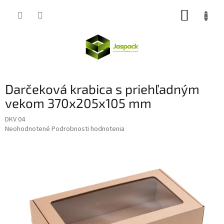
Prejsť
NÁKUP
na
obsah
KOŠÍK
Darčeková krabica s priehľadným
vekom 370x205x105 mm
DKV 04
Priemerné
Neohodnotené
Podrobnosti hodnotenia
hodnotenie
produktu
je
0,0
z
5
hviezdičiek.