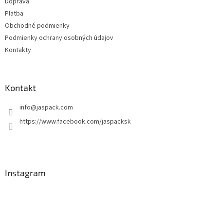
Doprava
e
Platba
Obchodné podmienky
Podmienky ochrany osobných údajov
Kontakty
Kontakt
info
@
jaspack.com
https://www.facebook.com/jaspacksk
Instagram