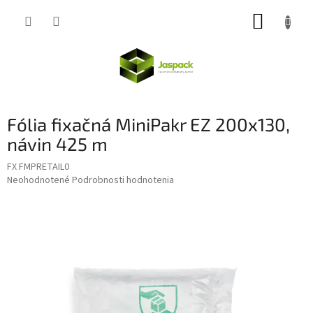
Prejsť
NÁKUP
na
obsah
KOŠÍK
Fólia fixačná MiniPakr EZ 200x130,
návin 425 m
FX FMPRETAIL0
Priemerné
Neohodnotené
Podrobnosti hodnotenia
hodnotenie
produktu
je
0,0
z
5
hviezdičiek.