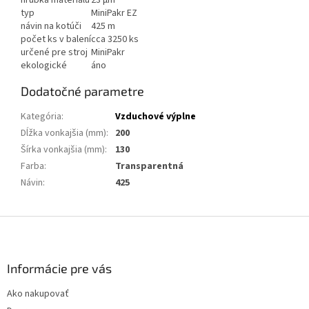
typ
MiniPakr EZ
návin na kotúči
425 m
počet ks v balení
cca 3250 ks
určené pre stroj
MiniPakr
ekologické
áno
Dodatočné parametre
Kategória
:
Vzduchové výplne
Dĺžka vonkajšia (mm)
:
200
Šírka vonkajšia (mm)
:
130
Farba
:
Transparentná
Návin
:
425
Z
á
p
ä
Informácie pre vás
t
Ako nakupovať
i