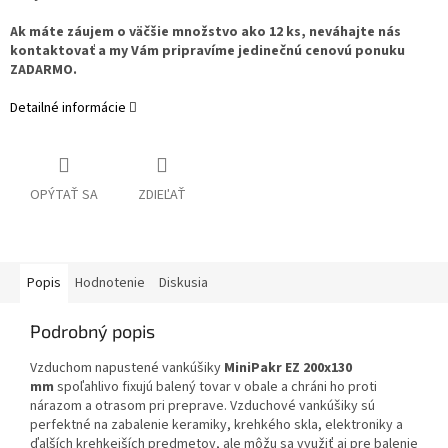
Ak máte záujem o väčšie množstvo ako 12 ks, neváhajte nás
kontaktovať a my Vám pripravíme jedinečnú cenovú ponuku
ZADARMO.
Detailné informácie
OPÝTAŤ SA
ZDIEĽAŤ
Popis
Hodnotenie
Diskusia
Podrobný popis
Vzduchom napustené vankúšiky
MiniPakr EZ 200x130
mm
spoľahlivo fixujú balený tovar v obale a chráni ho proti
nárazom a otrasom pri preprave. Vzduchové vankúšiky sú
perfektné na zabalenie keramiky, krehkého skla, elektroniky a
ďalších krehkejších predmetov, ale môžu sa využiť aj pre balenie