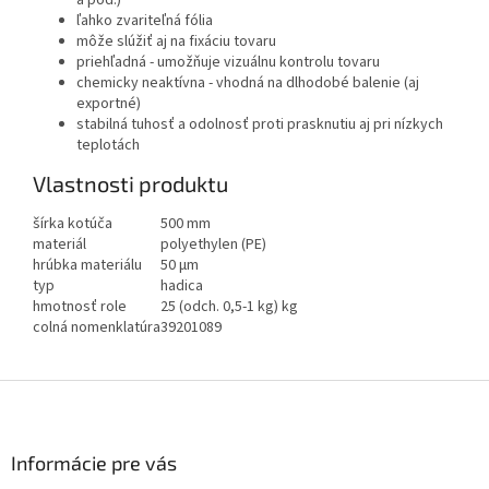
a pod.)
ľahko zvariteľná fólia
môže slúžiť aj na fixáciu tovaru
priehľadná - umožňuje vizuálnu kontrolu tovaru
chemicky neaktívna - vhodná na dlhodobé balenie (aj
exportné)
stabilná tuhosť a odolnosť proti prasknutiu aj pri nízkych
teplotách
Vlastnosti produktu
šírka kotúča
500 mm
materiál
polyethylen (PE)
hrúbka materiálu
50 µm
typ
hadica
hmotnosť role
25 (odch. 0,5-1 kg) kg
colná nomenklatúra
39201089
Z
á
p
ä
Informácie pre vás
t