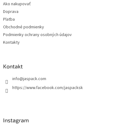
Ako nakupovať
i
Doprava
e
Platba
Obchodné podmienky
Podmienky ochrany osobných údajov
Kontakty
Kontakt
info
@
jaspack.com
https://www.facebook.com/jaspacksk
Instagram