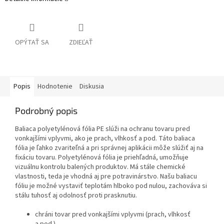
OPÝTAŤ SA
ZDIEĽAŤ
Popis
Hodnotenie
Diskusia
Podrobný popis
Baliaca polyetylénová fólia PE slúži na ochranu tovaru pred
vonkajšími vplyvmi, ako je prach, vlhkosť a pod. Táto baliaca
fólia je ľahko zvariteľná a pri správnej aplikácii môže slúžiť aj na
fixáciu tovaru. Polyetylénová fólia je priehľadná, umožňuje
vizuálnu kontrolu balených produktov. Má stále chemické
vlastnosti, teda je vhodná aj pre potravinárstvo. Našu baliacu
fóliu je možné vystaviť teplotám hlboko pod nulou, zachováva si
stálu tuhosť aj odolnosť proti prasknutiu.
chráni tovar pred vonkajšími vplyvmi (prach, vlhkosť