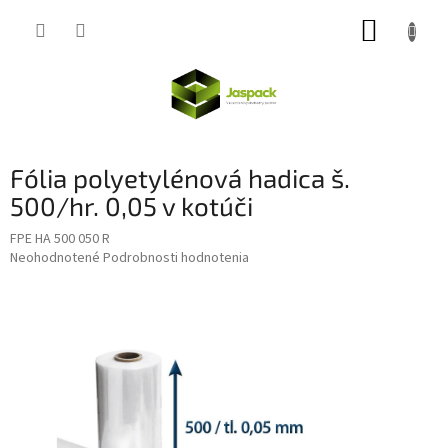
Prejsť
NÁKUP
na
obsah
KOŠÍK
Fólia polyetylénová hadica š.
500/hr. 0,05 v kotúči
FPE HA 500 050 R
Priemerné
Neohodnotené
Podrobnosti hodnotenia
hodnotenie
produktu
je
0,0
z
5
hviezdičiek.