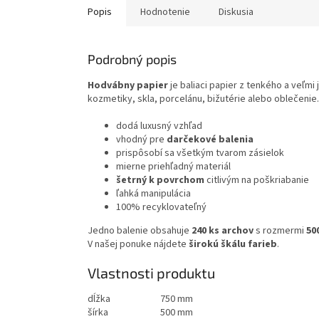
Popis
Hodnotenie
Diskusia
Podrobný popis
Hodvábny papier
je baliaci papier z tenkého a veľm
kozmetiky, skla, porcelánu, bižutérie alebo oblečeni
dodá luxusný vzhľad
vhodný pre
darčekové balenia
prispôsobí sa všetkým tvarom zásielok
mierne priehľadný materiál
šetrný k povrchom
citlivým na poškriabanie
ľahká manipulácia
100% recyklovateľný
Jedno balenie obsahuje
240 ks archov
s rozmermi
50
V našej ponuke nájdete
širokú škálu farieb
.
Vlastnosti produktu
dĺžka
750 mm
šírka
500 mm