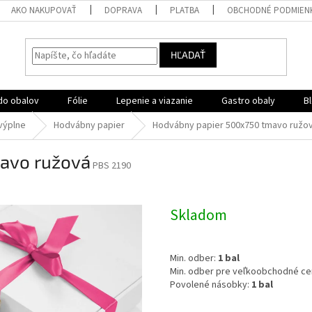
AKO NAKUPOVAŤ
DOPRAVA
PLATBA
OBCHODNÉ PODMIEN
HĽADAŤ
do obalov
Fólie
Lepenie a viazanie
Gastro obaly
B
výplne
Hodvábny papier
Hodvábny papier 500x750 tmavo ružo
avo ružová
PBS 2190
Skladom
Min. odber:
1 bal
Min. odber pre veľkoobchodné ce
Povolené násobky:
1 bal