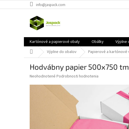
Prejsť
info@jaspack.com
na
obsah
Kartónové a papierové obaly
Obálky
Výplne 
Domov
Výplne do obalov
Papierové a kartónové 
Hodvábny papier 500x750 tm
Priemerné
Neohodnotené
Podrobnosti hodnotenia
hodnotenie
produktu
je
0,0
z
5
hviezdičiek.