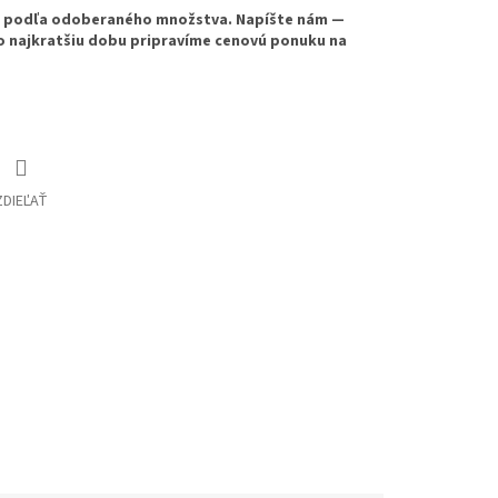
e podľa odoberaného množstva. Napíšte nám —
o najkratšiu dobu pripravíme cenovú ponuku na
ZDIEĽAŤ