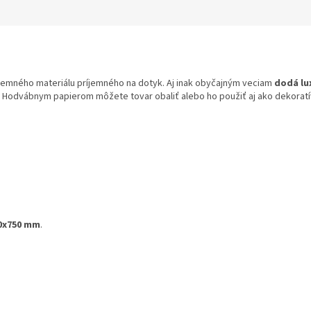
i jemného materiálu príjemného na dotyk. Aj inak obyčajným veciam
dodá lu
e. Hodvábnym papierom môžete tovar obaliť alebo ho použiť aj ako dekoratí
0x750 mm
.