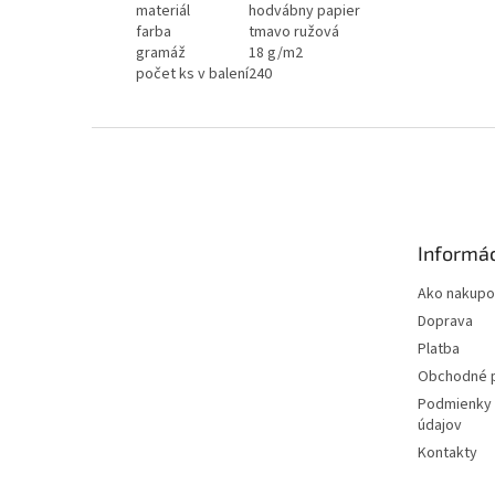
materiál
hodvábny papier
farba
tmavo ružová
gramáž
18 g/m2
počet ks v balení
240
Z
á
p
ä
t
Informác
i
e
Ako nakupo
Doprava
Platba
Obchodné 
Podmienky 
údajov
Kontakty