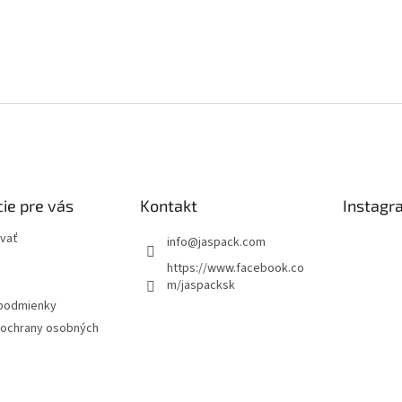
ie pre vás
Kontakt
Instagr
vať
info
@
jaspack.com
https://www.facebook.co
m/jaspacksk
podmienky
ochrany osobných