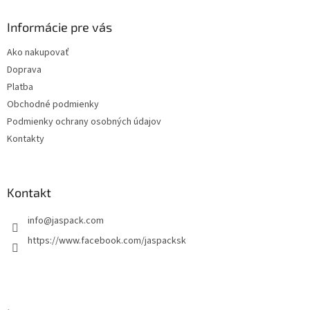
p
ä
Informácie pre vás
t
Ako nakupovať
i
Doprava
e
Platba
Obchodné podmienky
Podmienky ochrany osobných údajov
Kontakty
Kontakt
info
@
jaspack.com
https://www.facebook.com/jaspacksk