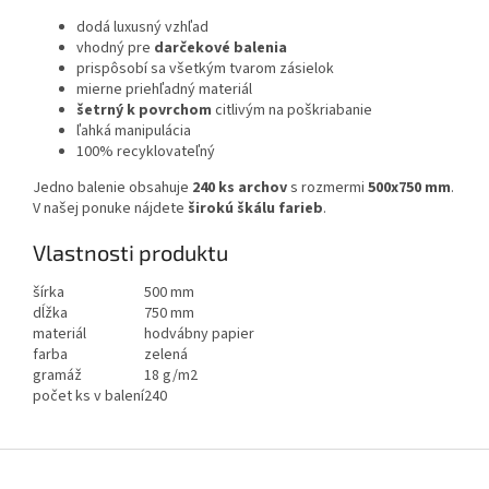
dodá luxusný vzhľad
vhodný pre
darčekové balenia
prispôsobí sa všetkým tvarom zásielok
mierne priehľadný materiál
šetrný k povrchom
citlivým na poškriabanie
ľahká manipulácia
100% recyklovateľný
Jedno balenie obsahuje
240 ks archov
s rozmermi
500x750 mm
.
V našej ponuke nájdete
širokú škálu farieb
.
Vlastnosti produktu
šírka
500 mm
dĺžka
750 mm
materiál
hodvábny papier
farba
zelená
gramáž
18 g/m2
počet ks v balení
240
Z
á