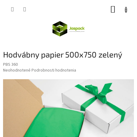
Prejsť
NÁKUP
na
obsah
KOŠÍK
Hodvábny papier 500x750 zelený
PBS 360
Priemerné
Neohodnotené
Podrobnosti hodnotenia
hodnotenie
produktu
je
0,0
z
5
hviezdičiek.