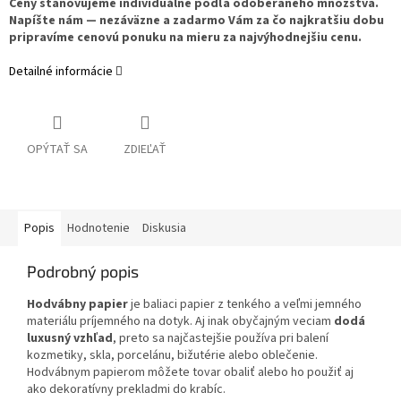
Ceny stanovujeme individuálne podľa odoberaného množstva.
Napíšte nám — nezáväzne a zadarmo Vám za čo najkratšiu dobu
pripravíme cenovú ponuku na mieru za najvýhodnejšiu cenu.
Detailné informácie
OPÝTAŤ SA
ZDIEĽAŤ
Popis
Hodnotenie
Diskusia
Podrobný popis
Hodvábny papier
je baliaci papier z tenkého a veľmi jemného
materiálu príjemného na dotyk. Aj inak obyčajným veciam
dodá
luxusný vzhľad
, preto sa najčastejšie používa pri balení
kozmetiky, skla, porcelánu, bižutérie alebo oblečenie.
Hodvábnym papierom môžete tovar obaliť alebo ho použiť aj
ako dekoratívny prekladmi do krabíc.