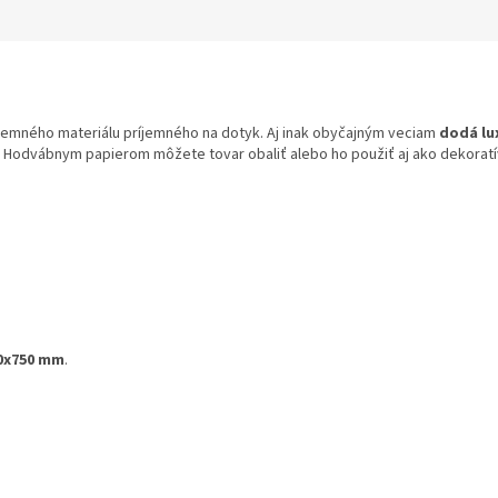
i jemného materiálu príjemného na dotyk. Aj inak obyčajným veciam
dodá lu
e. Hodvábnym papierom môžete tovar obaliť alebo ho použiť aj ako dekoratí
0x750 mm
.