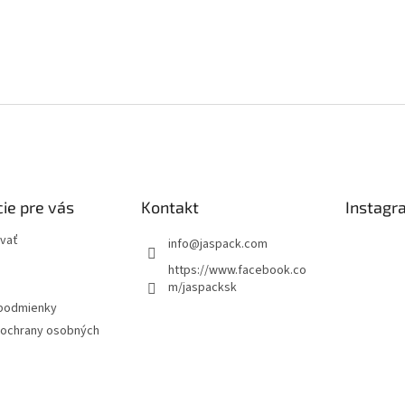
ie pre vás
Kontakt
Instagr
vať
info
@
jaspack.com
https://www.facebook.co
m/jaspacksk
podmienky
ochrany osobných