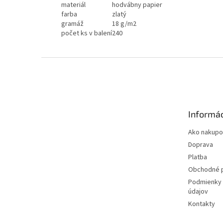
materiál
hodvábny papier
farba
zlatý
gramáž
18 g/m2
počet ks v balení
240
Z
á
p
ä
t
Informác
i
e
Ako nakupo
Doprava
Platba
Obchodné 
Podmienky 
údajov
Kontakty