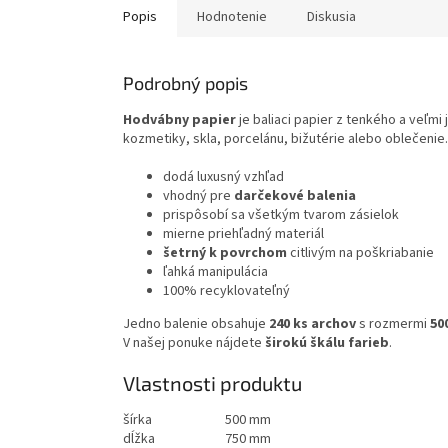
Popis
Hodnotenie
Diskusia
Podrobný popis
Hodvábny papier
je baliaci papier z tenkého a veľm
kozmetiky, skla, porcelánu, bižutérie alebo oblečeni
dodá luxusný vzhľad
vhodný pre
darčekové balenia
prispôsobí sa všetkým tvarom zásielok
mierne priehľadný materiál
šetrný k povrchom
citlivým na poškriabanie
ľahká manipulácia
100% recyklovateľný
Jedno balenie obsahuje
240 ks archov
s rozmermi
50
V našej ponuke nájdete
širokú škálu farieb
.
Vlastnosti produktu
šírka
500 mm
dĺžka
750 mm