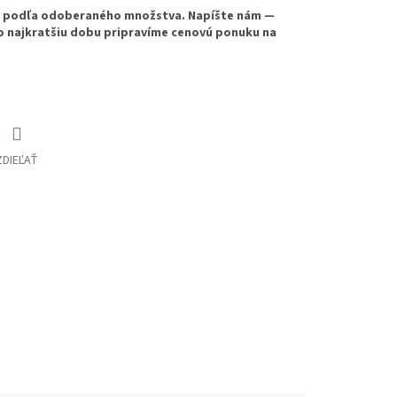
e podľa odoberaného množstva. Napíšte nám —
o najkratšiu dobu pripravíme cenovú ponuku na
ZDIEĽAŤ