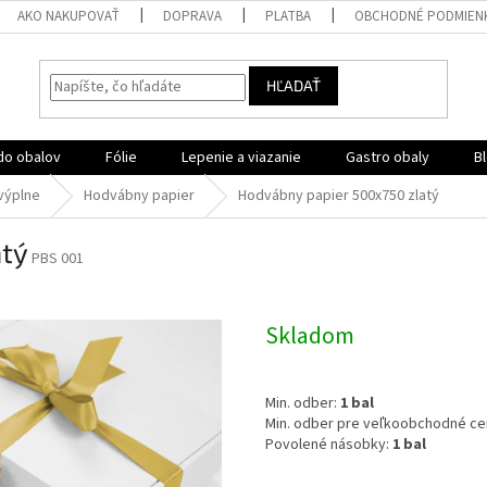
AKO NAKUPOVAŤ
DOPRAVA
PLATBA
OBCHODNÉ PODMIEN
HĽADAŤ
do obalov
Fólie
Lepenie a viazanie
Gastro obaly
B
výplne
Hodvábny papier
Hodvábny papier 500x750 zlatý
atý
PBS 001
Skladom
Min. odber:
1 bal
Min. odber pre veľkoobchodné ce
Povolené násobky:
1 bal