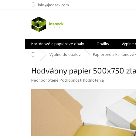
Prejsť
info@jaspack.com
na
obsah
Kartónové a papierové obaly
Obálky
Výplne 
Domov
Výplne do obalov
Papierové a kartónové 
Hodvábny papier 500x750 zl
Priemerné
Neohodnotené
Podrobnosti hodnotenia
hodnotenie
produktu
je
0,0
z
5
hviezdičiek.