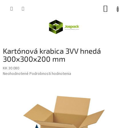
Prejsť
NÁKUP
na
obsah
KOŠÍK
Kartónová krabica 3VV hnedá
300x300x200 mm
KK 30 080
Priemerné
Neohodnotené
Podrobnosti hodnotenia
hodnotenie
produktu
je
0,0
z
5
hviezdičiek.