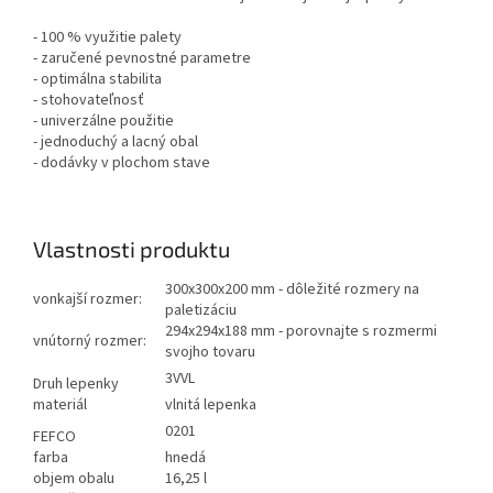
- 100 % využitie palety
- zaručené pevnostné parametre
- optimálna stabilita
- stohovateľnosť
- univerzálne použitie
- jednoduchý a lacný obal
- dodávky v plochom stave
Vlastnosti produktu
300x300x200 mm - dôležité rozmery na
vonkajší rozmer:
paletizáciu
294x294x188 mm - porovnajte s rozmermi
vnútorný rozmer:
svojho tovaru
3VVL
Druh lepenky
materiál
vlnitá lepenka
0201
FEFCO
farba
hnedá
objem obalu
16,25 l