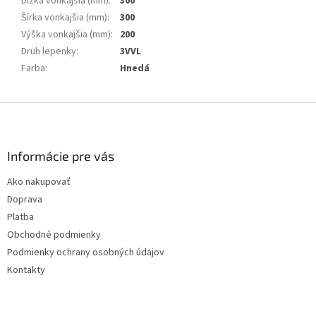
Dĺžka vonkajšia (mm)
:
300
Šírka vonkajšia (mm)
:
300
Výška vonkajšia (mm)
:
200
Druh lepenky
:
3VVL
Farba
:
Hnedá
Z
á
p
ä
Informácie pre vás
t
Ako nakupovať
i
Doprava
e
Platba
Obchodné podmienky
Podmienky ochrany osobných údajov
Kontakty