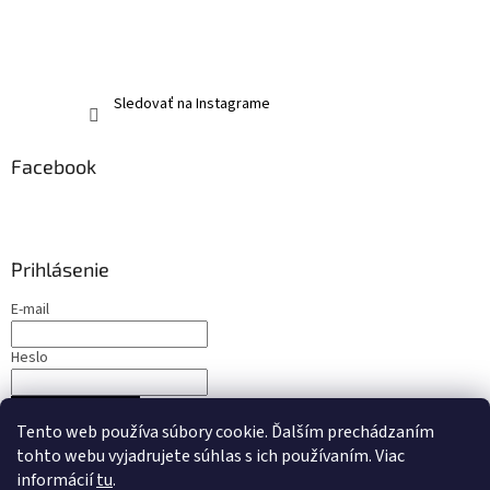
Sledovať na Instagrame
Facebook
Prihlásenie
E-mail
Heslo
PRIHLÁSIŤ SA
Tento web používa súbory cookie. Ďalším prechádzaním
Nová registrácia
Zabudnuté heslo
tohto webu vyjadrujete súhlas s ich používaním. Viac
informácií
tu
.