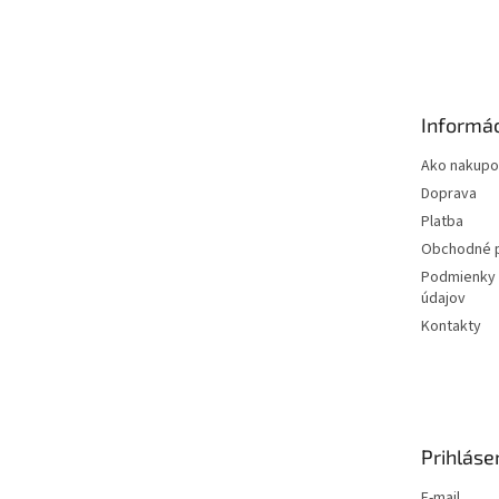
Z
á
p
ä
t
Informác
i
e
Ako nakupo
Doprava
Platba
Obchodné 
Podmienky 
údajov
Kontakty
Prihláse
E-mail