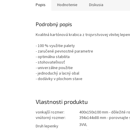
Popis
Hodnotenie
Diskusia
Podrobný popis
Kvalitná kartónová krabica z trojvrstvovej vlnitej lepen
- 100 % využitie palety
- zaručené pevnostné parametre
- optimálna stabilita
- stohovateľnosť
- univerzálne použitie
- jednoduchý a lacný obal
- dodávky v plochom stave
Vlastnosti produktu
vonkajší rozmer:
400x150x100 mm - dôležité ro
vnútorný rozmer:
394x144x88 mm - porovnajte 
3VVL
Druh lepenky