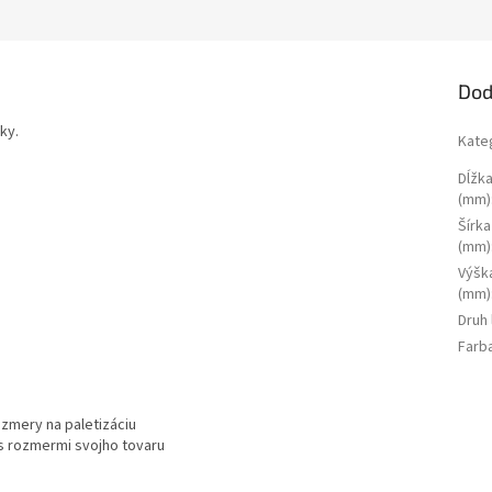
Dod
ky.
Kate
Dĺžka
(mm)
Šírka
(mm)
Výšk
(mm)
Druh
Farb
zmery na paletizáciu
s rozmermi svojho tovaru