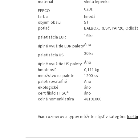
materiál
vlnitá lepenka
0201
FEFCO
farba
hnedá
objem obalu
5 l
potlač
BALBOX, RESY, PAP20, Odložt
16 ks
paletizácia EUR
Ano
úplné využitie EUR palety
20 ks
paletizácia US
Áno
úplné využitie US palety
hmotnosť
0,111 kg
množstvo na palete
1200 ks
paletizovateľné
Ano
ekologické
áno
certifikácia FSC®
áno
colná nomenklatúra
48191000
Viac rozmerov a typov môžete nájsť v kategórii:
kartó