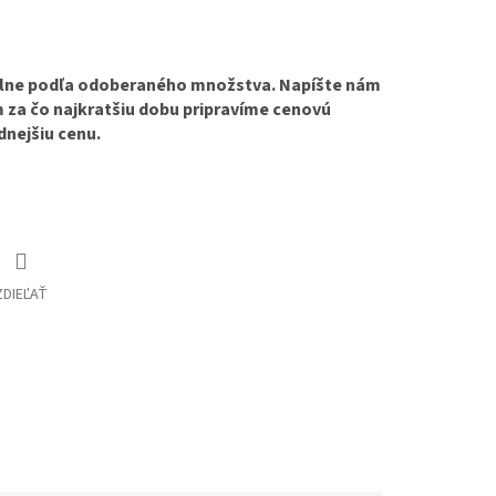
álne podľa odoberaného množstva. Napíšte nám
za čo najkratšiu dobu pripravíme cenovú
dnejšiu cenu.
ZDIEĽAŤ