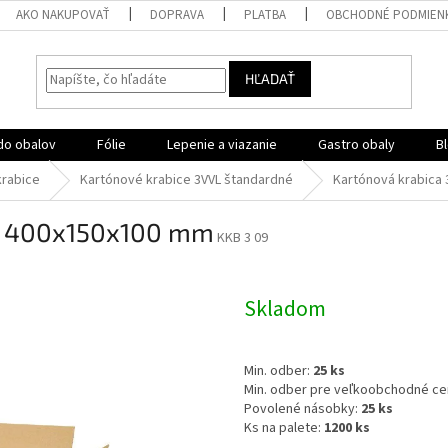
AKO NAKUPOVAŤ
DOPRAVA
PLATBA
OBCHODNÉ PODMIEN
HĽADAŤ
do obalov
Fólie
Lepenie a viazanie
Gastro obaly
B
krabice
Kartónové krabice 3VVL štandardné
Kartónová krabica
dá 400x150x100 mm
KKB 3 09
Skladom
Min. odber:
25 ks
Min. odber pre veľkoobchodné ce
Povolené násobky:
25 ks
Ks na palete:
1200 ks