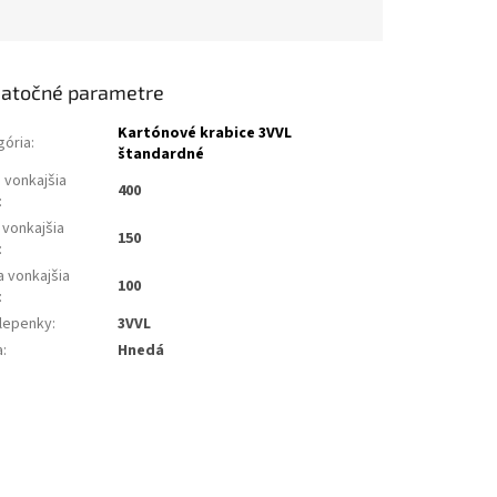
atočné parametre
Kartónové krabice 3VVL
gória
:
štandardné
 vonkajšia
400
:
 vonkajšia
150
:
a vonkajšia
100
:
 lepenky
:
3VVL
a
:
Hnedá