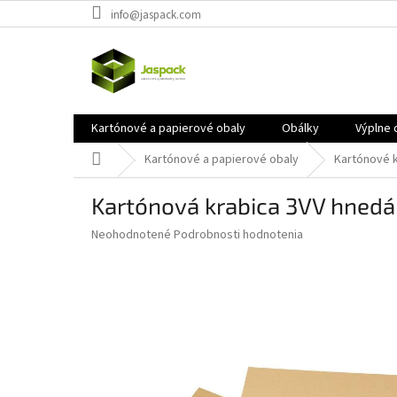
Prejsť
info@jaspack.com
na
obsah
Kartónové a papierové obaly
Obálky
Výplne 
Domov
Kartónové a papierové obaly
Kartónové 
Kartónová krabica 3VV hne
Priemerné
Neohodnotené
Podrobnosti hodnotenia
hodnotenie
produktu
je
0,0
z
5
hviezdičiek.