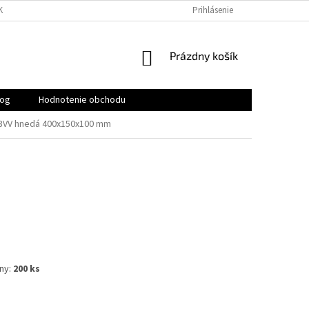
KY
PODMIENKY OCHRANY OSOBNÝCH ÚDAJOV
Prihlásenie
KONTAKTY
NÁKUPNÝ
Prázdny košík
KOŠÍK
log
Hodnotenie obchodu
 3VV hnedá 400x150x100 mm
ny:
200 ks