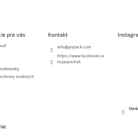
ie pre vás
Kontakt
Instagr
vať
info
@
jaspack.com
https://www.facebook.co
m/jaspacksk
podmienky
ochrany osobných
Sled
nie