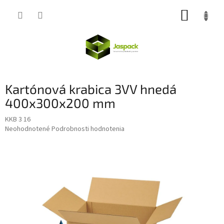
Prejsť
NÁKUP
na
obsah
KOŠÍK
Kartónová krabica 3VV hnedá
400x300x200 mm
KKB 3 16
Priemerné
Neohodnotené
Podrobnosti hodnotenia
hodnotenie
produktu
je
0,0
z
5
hviezdičiek.