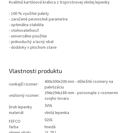
Kvalitná kartónová krabica z trojvrstvovej vlnitej lepenky.
- 100 % využitie palety
- zaručené pevnostné parametre
- optimálna stabilita
- stohovateľnosť
- univerzálne použitie
- jednoduchý a lacný obal
- dodávky v plochom stave
Vlastnosti produktu
400x300x200 mm - dôležité rozmery na
vonkajší rozmer:
paletizáciu
394x294x188 mm - porovnajte s rozmermi
vnútorný rozmer:
svojho tovaru
3VVL
Druh lepenky
materiál
vlnitá lepenka
0201
FEFCO
farba
hnedá
objem obalu
21,78 l