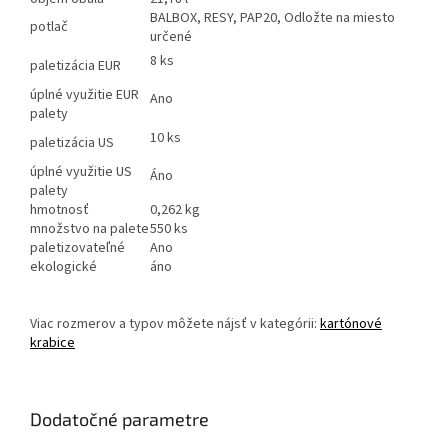
BALBOX, RESY, PAP20, Odložte na miesto
potlač
určené
8 ks
paletizácia EUR
úplné využitie EUR
Ano
palety
10 ks
paletizácia US
úplné využitie US
Áno
palety
hmotnosť
0,262 kg
množstvo na palete
550 ks
paletizovateľné
Ano
ekologické
áno
Viac rozmerov a typov môžete nájsť v kategórii:
kartónové
krabice
Dodatočné parametre