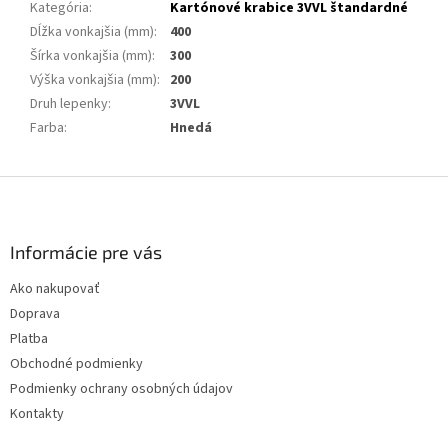
Kategória
:
Kartónové krabice 3VVL štandardné
Dĺžka vonkajšia (mm)
:
400
Šírka vonkajšia (mm)
:
300
Výška vonkajšia (mm)
:
200
Druh lepenky
:
3VVL
Farba
:
Hnedá
Z
á
p
ä
Informácie pre vás
t
Ako nakupovať
i
Doprava
e
Platba
Obchodné podmienky
Podmienky ochrany osobných údajov
Kontakty