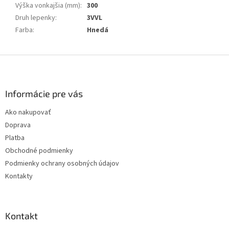
Výška vonkajšia (mm)
:
300
Druh lepenky
:
3VVL
Farba
:
Hnedá
Z
á
p
ä
Informácie pre vás
t
Ako nakupovať
i
Doprava
e
Platba
Obchodné podmienky
Podmienky ochrany osobných údajov
Kontakty
Kontakt