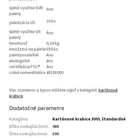
úplné využitie EUR
Ano
palety
10 ks
paletizácia US
úplné využitie US
Áno
palety
hmotnosť
0,34 kg
množstvo na palete
550 ks
paletizovateľné
Ano
ekologické
áno
certifikácia FSC®
áno
colná nomenklatúra
48191000
Viac rozmerov a typov môžete nájsť v kategórii:
kartónové
krabice
Dodatočné parametre
Kategória
:
Kartónové krabice 3VVL štandardné
Dĺžka vonkajšia (mm)
:
400
Šírka vonkajšia (mm)
:
300