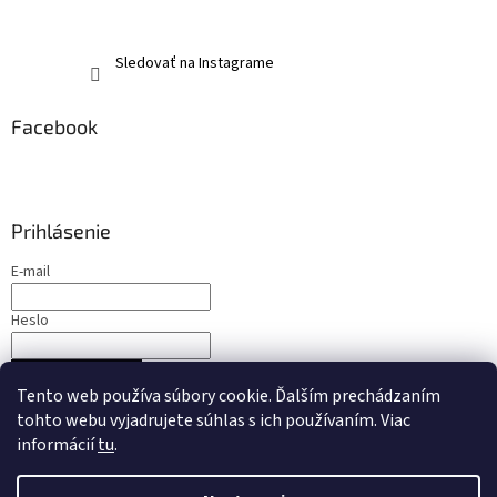
Sledovať na Instagrame
Facebook
Prihlásenie
E-mail
Heslo
PRIHLÁSIŤ SA
Tento web používa súbory cookie. Ďalším prechádzaním
Nová registrácia
Zabudnuté heslo
tohto webu vyjadrujete súhlas s ich používaním. Viac
informácií
tu
.