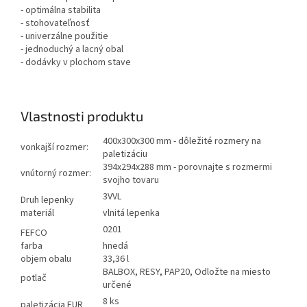
- optimálna stabilita
- stohovateľnosť
- univerzálne použitie
- jednoduchý a lacný obal
- dodávky v plochom stave
Vlastnosti produktu
400x300x300 mm - dôležité rozmery na
vonkajší rozmer:
paletizáciu
394x294x288 mm - porovnajte s rozmermi
vnútorný rozmer:
svojho tovaru
3VVL
Druh lepenky
materiál
vlnitá lepenka
0201
FEFCO
farba
hnedá
objem obalu
33,36 l
BALBOX, RESY, PAP20, Odložte na miesto
potlač
určené
8 ks
paletizácia EUR