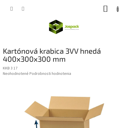
Prejsť
NÁKUP
na
obsah
KOŠÍK
Kartónová krabica 3VV hnedá
400x300x300 mm
KKB 3 17
Priemerné
Neohodnotené
Podrobnosti hodnotenia
hodnotenie
produktu
je
0,0
z
5
hviezdičiek.