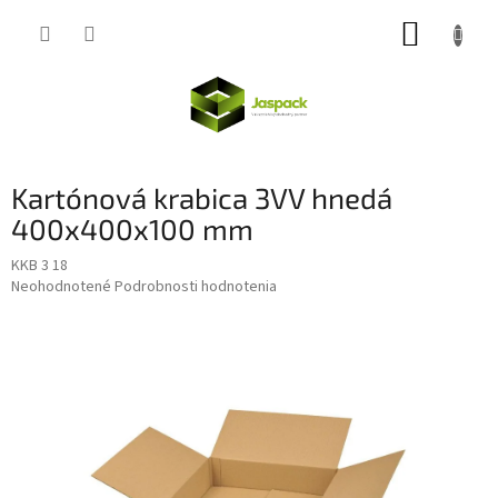
Prejsť
NÁKUP
na
obsah
KOŠÍK
Kartónová krabica 3VV hnedá
400x400x100 mm
KKB 3 18
Priemerné
Neohodnotené
Podrobnosti hodnotenia
hodnotenie
produktu
je
0,0
z
5
hviezdičiek.