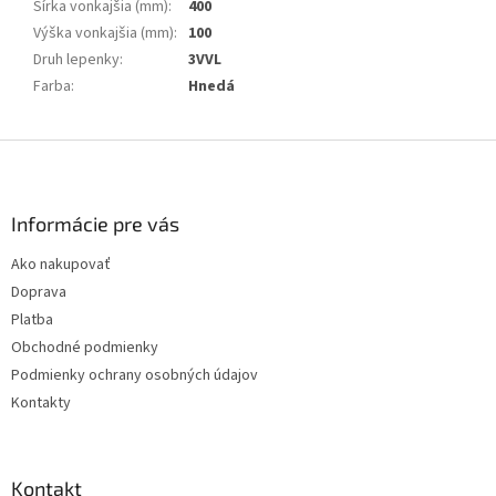
Šírka vonkajšia (mm)
:
400
Výška vonkajšia (mm)
:
100
Druh lepenky
:
3VVL
Farba
:
Hnedá
Z
á
p
ä
Informácie pre vás
t
Ako nakupovať
i
Doprava
e
Platba
Obchodné podmienky
Podmienky ochrany osobných údajov
Kontakty
Kontakt