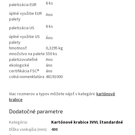
6 ks
paletizácia EUR
úplné využitie EUR
Ano
palety
6 ks
paletizácia US
úplné využitie US
Áno
palety
hmotnosť
0,3295 kg
množstvo na palete
550 ks
paletizovateľné
Ano
ekologické
áno
certifikácia FSC®
áno
colná nomenklatúra
48191000
Viac rozmerov a typov môžete nájsť v kategórii:
kartónové
krabice
Dodatočné parametre
Kategória
:
Kartónové krabice 3VVL štandardné
Dĺžka vonkajšia (mm)
:
400