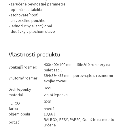
- zaručené pevnostné parametre
- optimálna stabilita
- stohovateľnosť
- univerzálne použitie
- jednoduchý a lacný obal
- dodávky v plochom stave
Vlastnosti produktu
400x400x100 mm - dôležité rozmery na
vonkajší rozmer:
paletizáciu
394x394x88 mm - porovnajte s rozmermi
vnútorný rozmer:
svojho tovaru
3VVL
Druh lepenky
materiál
vlnitá lepenka
0201
FEFCO
farba
hnedá
objem obalu
13,66 l
BALBOX, RESY, PAP20, Odložte na miesto
potlač
určené