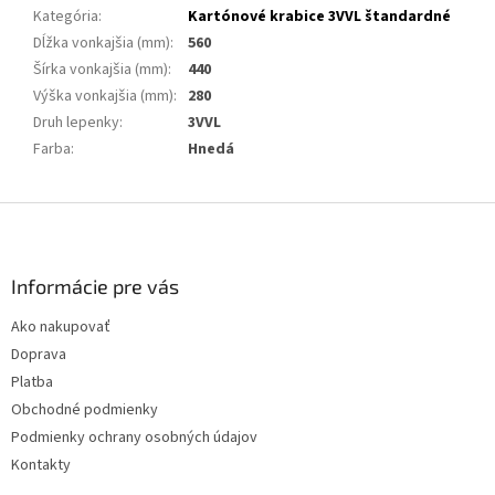
Kategória
:
Kartónové krabice 3VVL štandardné
Dĺžka vonkajšia (mm)
:
560
Šírka vonkajšia (mm)
:
440
Výška vonkajšia (mm)
:
280
Druh lepenky
:
3VVL
Farba
:
Hnedá
Z
á
p
ä
Informácie pre vás
t
Ako nakupovať
i
Doprava
e
Platba
Obchodné podmienky
Podmienky ochrany osobných údajov
Kontakty