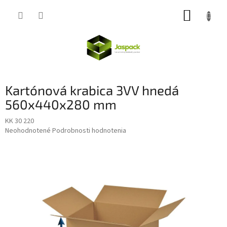
Prejsť
NÁKUP
na
obsah
KOŠÍK
Kartónová krabica 3VV hnedá
560x440x280 mm
KK 30 220
Priemerné
Neohodnotené
Podrobnosti hodnotenia
hodnotenie
produktu
je
0,0
z
5
hviezdičiek.