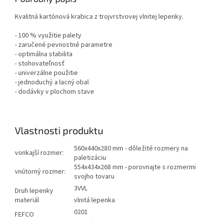
Kvalitná kartónová krabica z trojvrstvovej vlnitej lepenky.
- 100 % využitie palety
- zaručené pevnostné parametre
- optimálna stabilita
- stohovateľnosť
- univerzálne použitie
- jednoduchý a lacný obal
- dodávky v plochom stave
Vlastnosti produktu
560x440x280 mm - dôležité rozmery na
vonkajší rozmer:
paletizáciu
554x434x268 mm - porovnajte s rozmermi
vnútorný rozmer:
svojho tovaru
3VVL
Druh lepenky
materiál
vlnitá lepenka
0201
FEFCO