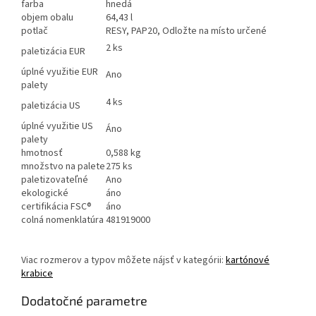
farba
hnedá
objem obalu
64,43 l
potlač
RESY, PAP20, Odložte na místo určené
2 ks
paletizácia EUR
úplné využitie EUR
Ano
palety
4 ks
paletizácia US
úplné využitie US
Áno
palety
hmotnosť
0,588 kg
množstvo na palete
275 ks
paletizovateľné
Ano
ekologické
áno
certifikácia FSC®
áno
colná nomenklatúra
481919000
Viac rozmerov a typov môžete nájsť v kategórii:
kartónové
krabice
Dodatočné parametre