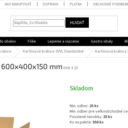
AKO NAKUPOVAŤ
DOPRAVA
PLATBA
OBCHODNÉ PODMIEN
HĽADAŤ
do obalov
Fólie
Lepenie a viazanie
Gastro obaly
B
krabice
Kartónové krabice 3VVL štandardné
Kartónová krabica
dá 600x400x150 mm
KKB 3 25
Skladom
Min. odber:
25 ks
Min. odber pre veľkoobchodné ce
Povolené násobky:
25 ks
Ks na palete:
550 ks