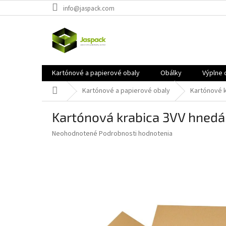
Prejsť
info@jaspack.com
na
obsah
Kartónové a papierové obaly
Obálky
Výplne 
Domov
Kartónové a papierové obaly
Kartónové 
Kartónová krabica 3VV hne
Priemerné
Neohodnotené
Podrobnosti hodnotenia
hodnotenie
produktu
je
0,0
z
5
hviezdičiek.