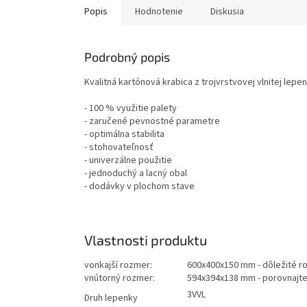
Popis
Hodnotenie
Diskusia
Podrobný popis
Kvalitná kartónová krabica z trojvrstvovej vlnitej lepen
- 100 % využitie palety
- zaručené pevnostné parametre
- optimálna stabilita
- stohovateľnosť
- univerzálne použitie
- jednoduchý a lacný obal
- dodávky v plochom stave
Vlastnosti produktu
vonkajší rozmer:
600x400x150 mm - dôležité ro
vnútorný rozmer:
594x394x138 mm - porovnajte
3VVL
Druh lepenky