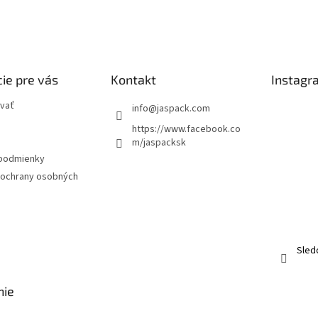
ie pre vás
Kontakt
Instagr
vať
info
@
jaspack.com
https://www.facebook.co
m/jaspacksk
podmienky
ochrany osobných
Sled
nie