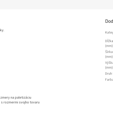
Dod
ky.
Kate
Dĺžka
(mm)
Šírka
(mm)
Výšk
(mm)
Druh
Farb
zmery na paletizáciu
 s rozmermi svojho tovaru