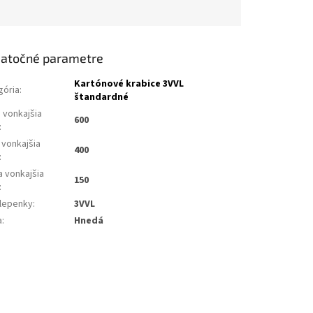
atočné parametre
Kartónové krabice 3VVL
gória
:
štandardné
 vonkajšia
600
:
 vonkajšia
400
:
a vonkajšia
150
:
 lepenky
:
3VVL
a
:
Hnedá