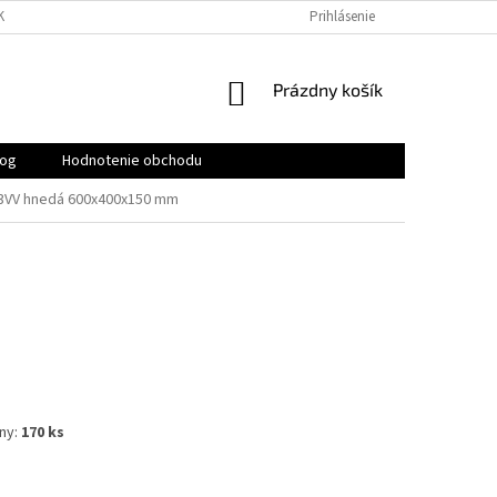
KY
PODMIENKY OCHRANY OSOBNÝCH ÚDAJOV
Prihlásenie
KONTAKTY
NÁKUPNÝ
Prázdny košík
KOŠÍK
log
Hodnotenie obchodu
 3VV hnedá 600x400x150 mm
ny:
170 ks