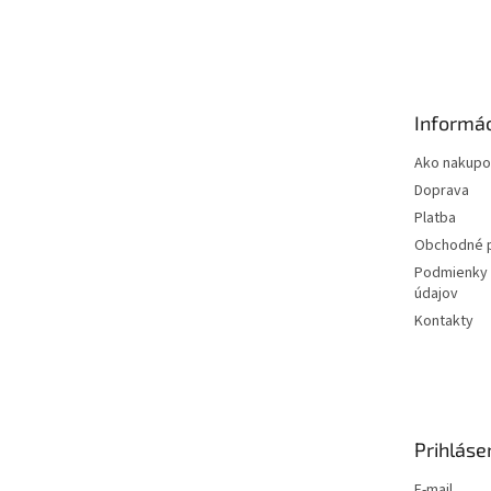
Z
á
p
ä
t
Informác
i
e
Ako nakupo
Doprava
Platba
Obchodné 
Podmienky 
údajov
Kontakty
Prihláse
E-mail