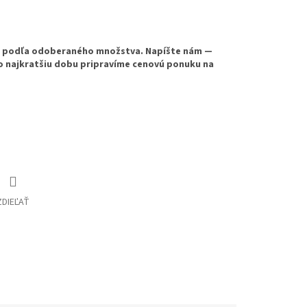
e podľa odoberaného množstva. Napíšte nám —
o najkratšiu dobu pripravíme cenovú ponuku na
ZDIEĽAŤ