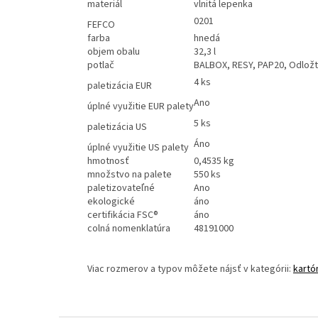
materiál
vlnitá lepenka
0201
FEFCO
farba
hnedá
objem obalu
32,3 l
potlač
BALBOX, RESY, PAP20, Odložt
4 ks
paletizácia EUR
Ano
úplné využitie EUR palety
5 ks
paletizácia US
Áno
úplné využitie US palety
hmotnosť
0,4535 kg
množstvo na palete
550 ks
paletizovateľné
Ano
ekologické
áno
certifikácia FSC®
áno
colná nomenklatúra
48191000
Viac rozmerov a typov môžete nájsť v kategórii:
kartó