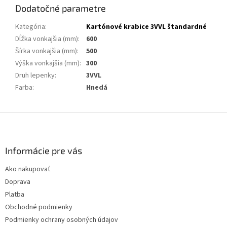
Dodatočné parametre
Kategória
:
Kartónové krabice 3VVL štandardné
Dĺžka vonkajšia (mm)
:
600
Šírka vonkajšia (mm)
:
500
Výška vonkajšia (mm)
:
300
Druh lepenky
:
3VVL
Farba
:
Hnedá
Z
á
p
ä
Informácie pre vás
t
Ako nakupovať
i
Doprava
e
Platba
Obchodné podmienky
Podmienky ochrany osobných údajov