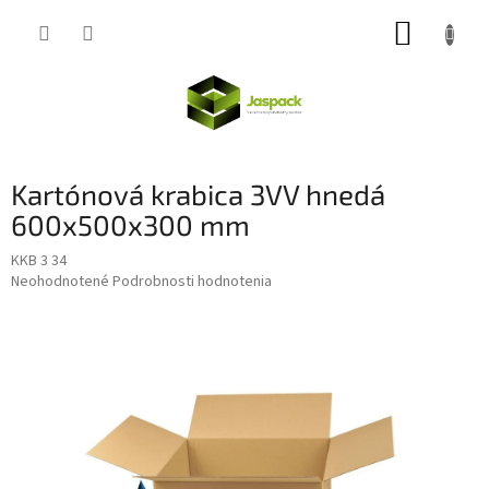
Prejsť
NÁKUP
na
obsah
KOŠÍK
Kartónová krabica 3VV hnedá
600x500x300 mm
KKB 3 34
Priemerné
Neohodnotené
Podrobnosti hodnotenia
hodnotenie
produktu
je
0,0
z
5
hviezdičiek.