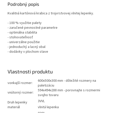
Podrobný popis
Kvalitná kartónová krabica z trojvrstvovej vlnitej lepenky.
- 100 % využitie palety
- zaručené pevnostné parametre
- optimálna stabilita
- stohovateľnosť
- univerzálne použitie
- jednoduchý a lacný obal
- dodávky v plochom stave
Vlastnosti produktu
600x500x300 mm - dôležité rozmery na
vonkajší rozmer:
paletizáciu
594x494x288 mm - porovnajte s rozmermi
vnútorný rozmer:
svojho tovaru
3VVL
Druh lepenky
materiál
vlnitá lepenka