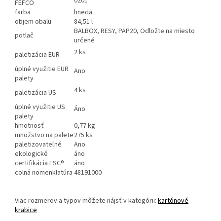
0201
FEFCO
farba
hnedá
objem obalu
84,51 l
BALBOX, RESY, PAP20, Odložte na miesto
potlač
určené
2 ks
paletizácia EUR
úplné využitie EUR
Ano
palety
4 ks
paletizácia US
úplné využitie US
Áno
palety
hmotnosť
0,77 kg
množstvo na palete
275 ks
paletizovateľné
Ano
ekologické
áno
certifikácia FSC®
áno
colná nomenklatúra
48191000
Viac rozmerov a typov môžete nájsť v kategórii:
kartónové
krabice