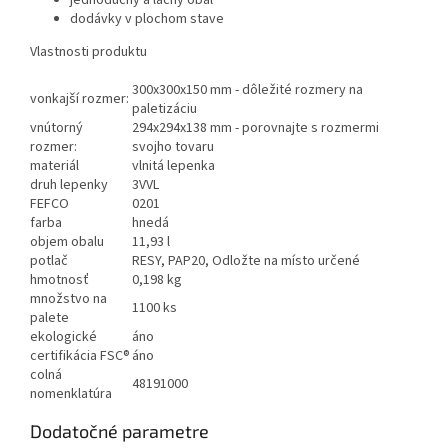
jednoduchý a lacný obal
dodávky v plochom stave
Vlastnosti produktu
300x300x150 mm - dôležité rozmery na
vonkajší rozmer:
paletizáciu
vnútorný
294x294x138 mm - porovnajte s rozmermi
rozmer:
svojho tovaru
materiál
vlnitá lepenka
druh lepenky
3VVL
FEFCO
0201
farba
hnedá
objem obalu
11,93 l
potlač
RESY, PAP20, Odložte na místo určené
hmotnosť
0,198 kg
množstvo na
1100 ks
palete
ekologické
áno
certifikácia FSC®
áno
colná
48191000
nomenklatúra
Dodatočné parametre