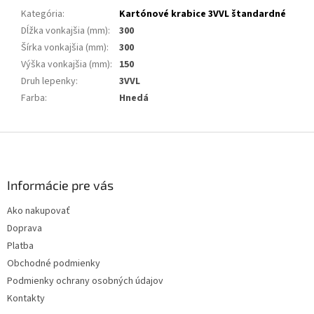
Kategória
:
Kartónové krabice 3VVL štandardné
Dĺžka vonkajšia (mm)
:
300
Šírka vonkajšia (mm)
:
300
Výška vonkajšia (mm)
:
150
Druh lepenky
:
3VVL
Farba
:
Hnedá
Z
á
p
ä
Informácie pre vás
t
Ako nakupovať
i
Doprava
e
Platba
Obchodné podmienky
Podmienky ochrany osobných údajov
Kontakty