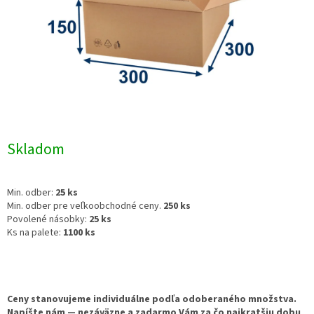
Skladom
Min. odber:
25 ks
Min. odber pre veľkoobchodné ceny.
250 ks
Povolené násobky:
25 ks
Ks na palete:
1100 ks
Ceny stanovujeme individuálne podľa odoberaného množstva.
Napíšte nám — nezáväzne a zadarmo Vám za čo najkratšiu dobu