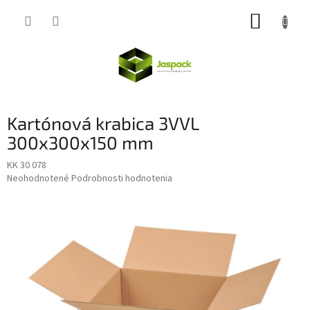
Prejsť
NÁKUP
na
obsah
KOŠÍK
Kartónová krabica 3VVL
300x300x150 mm
KK 30 078
Priemerné
Neohodnotené
Podrobnosti hodnotenia
hodnotenie
produktu
je
0,0
z
5
hviezdičiek.