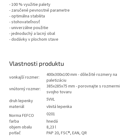
- 100 % využitie palety
- zaručené pevnostné parametre
- optimálna stabilita
- stohovateľnosť
- univerzálne použitie
- jednoduchý a lacný obal
- dodávky v plochom stave
Vlastnosti produktu
400x300x100 mm - dôležité rozmery na
vonkajší rozmer:
paletizáciu
385x285x75 mm - porovnajte s rozmermi
vnútorný rozmer:
svojho tovaru
5VVL
druh lepenky
materiál
vlnitá lepenka
0201
Norma FEFCO
farba
hnedá
objem obalu
8,23 l
potlač
PAP 20, FSC®, EAN, QR