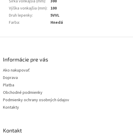
Šírka vonkajšia (mm)
:
300
Výška vonkajšia (mm)
:
100
Druh lepenky
:
5VVL
Farba
:
Hnedá
Z
á
p
ä
Informácie pre vás
t
Ako nakupovať
i
Doprava
e
Platba
Obchodné podmienky
Podmienky ochrany osobných údajov
Kontakty
Kontakt