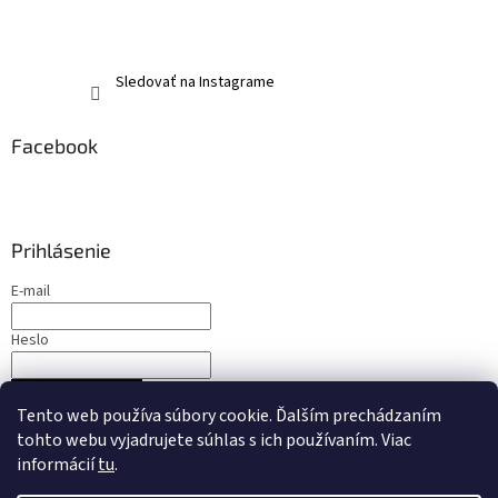
Sledovať na Instagrame
Facebook
Prihlásenie
E-mail
Heslo
PRIHLÁSIŤ SA
Tento web používa súbory cookie. Ďalším prechádzaním
Nová registrácia
Zabudnuté heslo
tohto webu vyjadrujete súhlas s ich používaním. Viac
informácií
tu
.