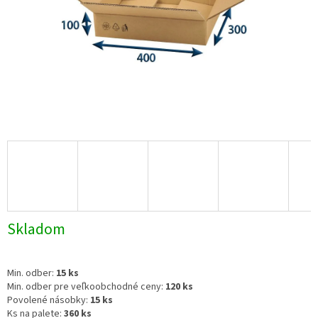
Skladom
Min. odber:
15 ks
Min. odber pre veľkoobchodné ceny:
120 ks
Povolené násobky:
15 ks
Ks na palete:
360 ks