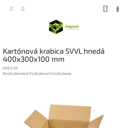
Prejsť
NÁKUP
na
obsah
KOŠÍK
Kartónová krabica 5VVL hnedá
400x300x100 mm
KKB 5 04
Priemerné
Neohodnotené
Podrobnosti hodnotenia
hodnotenie
produktu
je
0,0
z
5
hviezdičiek.