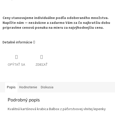
Ceny stanovujeme individuálne podľa odoberaného množstva.
Napíšte nám — nezáväzne a zadarmo Vám za čo najkratšiu dobu
pripravíme cenovú ponuku na mieru za najvýhodnejšiu cenu.
Detailné informácie
OPÝTAŤ SA
ZDIEĽAŤ
Popis
Hodnotenie
Diskusia
Podrobný popis
Kvalitná kartónová krabica Balbox z päťvrstvovej vlnitej lepenky