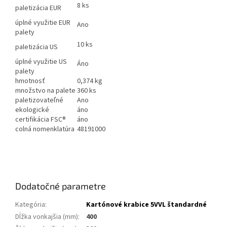
8 ks
paletizácia EUR
úplné využitie EUR
Ano
palety
10 ks
paletizácia US
úplné využitie US
Áno
palety
hmotnosť
0,374 kg
množstvo na palete
360 ks
paletizovateľné
Ano
ekologické
áno
certifikácia FSC®
áno
colná nomenklatúra
48191000
Dodatočné parametre
Kategória
:
Kartónové krabice 5VVL štandardné
Dĺžka vonkajšia (mm)
:
400