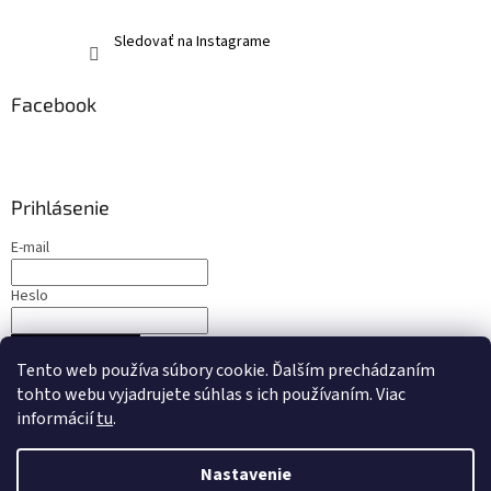
Sledovať na Instagrame
Facebook
Prihlásenie
E-mail
Heslo
PRIHLÁSIŤ SA
Tento web používa súbory cookie. Ďalším prechádzaním
Nová registrácia
Zabudnuté heslo
tohto webu vyjadrujete súhlas s ich používaním. Viac
informácií
tu
.
Nastavenie
Vytvoril Shoptet