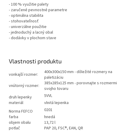
- 100 % využitie palety
- zaručené pevnostné parametre
- optimálna stabilita
- stohovateľnosť
- univerzálne použitie
- jednoduchý a lacný obal
- dodávky v plochom stave
Vlastnosti produktu
400x300x150 mm - dôležité rozmery na
vonkajší rozmer:
paletizáciu
385x285x125 mm - porovnajte s rozmermi
vnútorný rozmer:
svojho tovaru
5VVL
druh lepenky
materiál
vlnitá lepenka
0201
Norma FEFCO
farba
hnedá
objem obalu
13,72 l
potlač
PAP 20, FSC®, EAN, QR