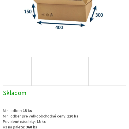
Skladom
Min. odber:
15 ks
Min. odber pre veľkoobchodné ceny:
120 ks
Povolené násobky:
15 ks
Ks na palete:
360 ks