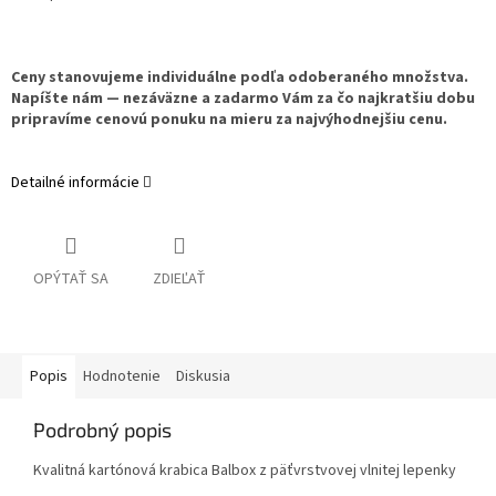
Ceny stanovujeme individuálne podľa odoberaného množstva.
Napíšte nám — nezáväzne a zadarmo Vám za čo najkratšiu dobu
pripravíme cenovú ponuku na mieru za najvýhodnejšiu cenu.
Detailné informácie
OPÝTAŤ SA
ZDIEĽAŤ
Popis
Hodnotenie
Diskusia
Podrobný popis
Kvalitná kartónová krabica Balbox z päťvrstvovej vlnitej lepenky