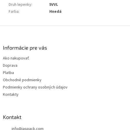
Druh lepenky
:
5VVL
Farba
:
Hnedá
Z
á
p
ä
Informácie pre vás
t
Ako nakupovať
i
Doprava
e
Platba
Obchodné podmienky
Podmienky ochrany osobných údajov
Kontakty
Kontakt
info
@
jaspack.com