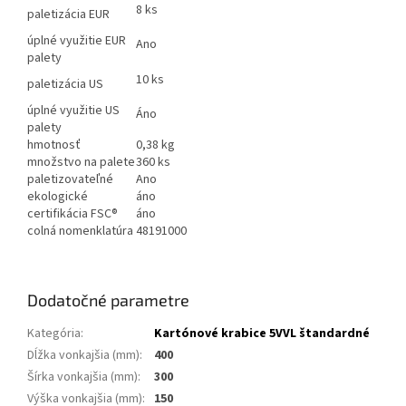
8 ks
paletizácia EUR
úplné využitie EUR
Ano
palety
10 ks
paletizácia US
úplné využitie US
Áno
palety
hmotnosť
0,38 kg
množstvo na palete
360 ks
paletizovateľné
Ano
ekologické
áno
certifikácia FSC®
áno
colná nomenklatúra
48191000
Dodatočné parametre
Kategória
:
Kartónové krabice 5VVL štandardné
Dĺžka vonkajšia (mm)
:
400
Šírka vonkajšia (mm)
:
300
Výška vonkajšia (mm)
:
150