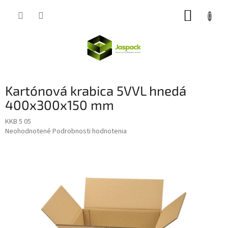
Prejsť
NÁKUP
na
obsah
KOŠÍK
Kartónová krabica 5VVL hnedá
400x300x150 mm
KKB 5 05
Priemerné
Neohodnotené
Podrobnosti hodnotenia
hodnotenie
produktu
je
0,0
z
5
hviezdičiek.