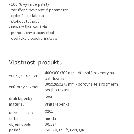
- 100 % využitie palety
- zaručené pevnostné parametre
- optimálna stabilita
- stohovateľnosť
- univerzálne použitie
- jednoduchý a lacný obal
- dodávky v plochom stave
Vlastnosti produktu
400x300x300 mm - dôležité rozmery na
vonkajší rozmer:
paletizáciu
385x285x275 mm - porovnajte s rozmermi
vnútorný rozmer:
svojho tovaru
5VVL
druh lepenky
materiál
vlnitá lepenka
0201
Norma FEFCO
farba
hnedá
objem obalu
30,17 l
potlač
PAP 20, FSC®, EAN, QR