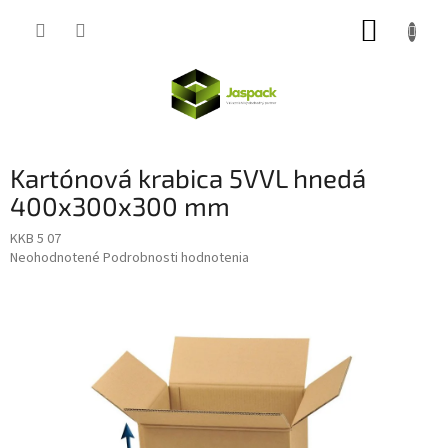
Prejsť
NÁKUP
na
obsah
KOŠÍK
Kartónová krabica 5VVL hnedá
400x300x300 mm
KKB 5 07
Priemerné
Neohodnotené
Podrobnosti hodnotenia
hodnotenie
produktu
je
0,0
z
5
hviezdičiek.