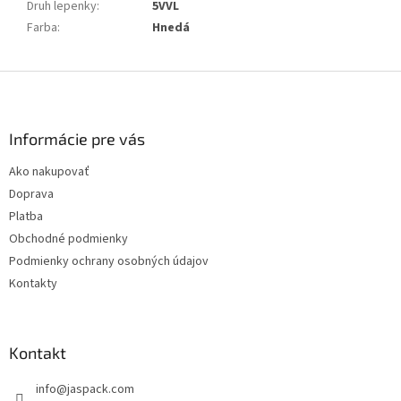
Druh lepenky
:
5VVL
Farba
:
Hnedá
Z
á
p
ä
Informácie pre vás
t
Ako nakupovať
i
Doprava
e
Platba
Obchodné podmienky
Podmienky ochrany osobných údajov
Kontakty
Kontakt
info
@
jaspack.com