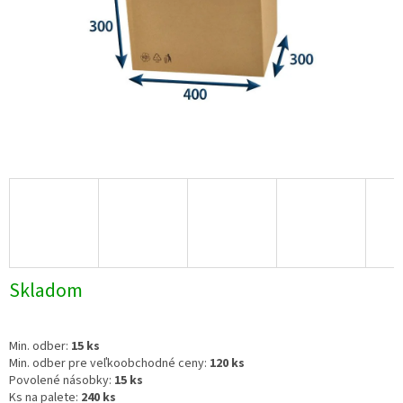
Skladom
Min. odber:
15 ks
Min. odber pre veľkoobchodné ceny:
120 ks
Povolené násobky:
15 ks
Ks na palete:
240 ks