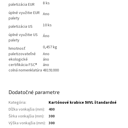
8 ks
paletizácia EUR
úplné využitie EUR
Ano
palety
10 ks
paletizácia US
úplné využitie US
Áno
palety
0,457 kg
hmotnosť
paletizovateľné
Ano
ekologické
áno
certifikácia FSC®
áno
colná nomenklatúra
48191000
Dodatočné parametre
Kategória
:
Kartónové krabice 5VVL štandardné
Dĺžka vonkajšia (mm)
:
400
Šírka vonkajšia (mm)
:
300
Výška vonkajšia (mm)
:
300