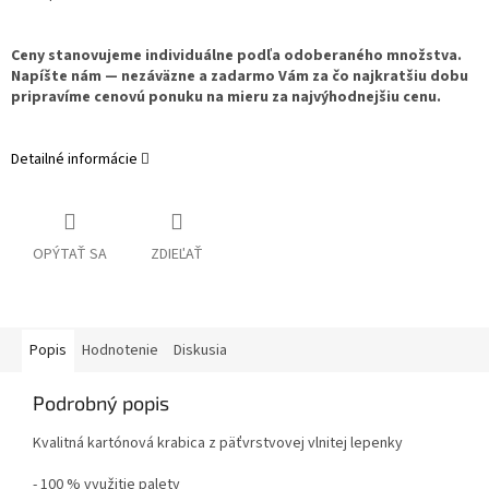
Ceny stanovujeme individuálne podľa odoberaného množstva.
Napíšte nám — nezáväzne a zadarmo Vám za čo najkratšiu dobu
pripravíme cenovú ponuku na mieru za najvýhodnejšiu cenu.
Detailné informácie
OPÝTAŤ SA
ZDIEĽAŤ
Popis
Hodnotenie
Diskusia
Podrobný popis
Kvalitná kartónová krabica z päťvrstvovej vlnitej lepenky
- 100 % využitie palety