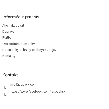
Z
á
p
ä
Informácie pre vás
t
Ako nakupovať
i
Doprava
e
Platba
Obchodné podmienky
Podmienky ochrany osobných údajov
Kontakty
Kontakt
info
@
jaspack.com
https://www.facebook.com/jaspacksk