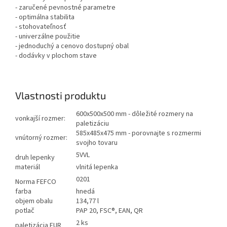
- zaručené pevnostné parametre
- optimálna stabilita
- stohovateľnosť
- univerzálne použitie
- jednoduchý a cenovo dostupný obal
- dodávky v plochom stave
Vlastnosti produktu
600x500x500 mm - dôležité rozmery na
vonkajší rozmer:
paletizáciu
585x485x475 mm - porovnajte s rozmermi
vnútorný rozmer:
svojho tovaru
5VVL
druh lepenky
materiál
vlnitá lepenka
0201
Norma FEFCO
farba
hnedá
objem obalu
134,77 l
potlač
PAP 20, FSC®, EAN, QR
2 ks
paletizácia EUR