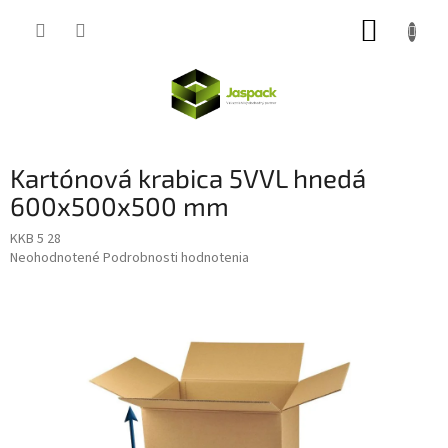
Prejsť
NÁKUP
na
obsah
KOŠÍK
Kartónová krabica 5VVL hnedá
600x500x500 mm
KKB 5 28
Priemerné
Neohodnotené
Podrobnosti hodnotenia
hodnotenie
produktu
je
0,0
z
5
hviezdičiek.