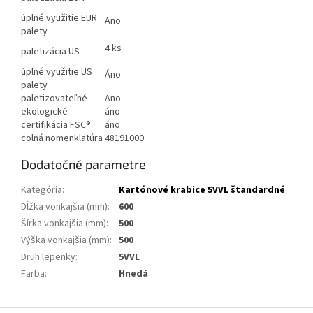
úplné využitie EUR
Ano
palety
4 ks
paletizácia US
úplné využitie US
Áno
palety
paletizovateľné
Ano
ekologické
áno
certifikácia FSC®
áno
colná nomenklatúra
48191000
Dodatočné parametre
Kategória
:
Kartónové krabice 5VVL štandardné
Dĺžka vonkajšia (mm)
:
600
Šírka vonkajšia (mm)
:
500
Výška vonkajšia (mm)
:
500
Druh lepenky
:
5VVL
Farba
:
Hnedá