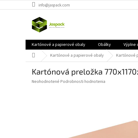
Prejsť
info@jaspack.com
na
obsah
Kartónové a papierové obaly
Obálky
Výplne 
Domov
Kartónové a papierové obaly
Kartónové 
Kartónová preložka 770x117
Priemerné
Neohodnotené
Podrobnosti hodnotenia
hodnotenie
produktu
je
0,0
z
5
hviezdičiek.