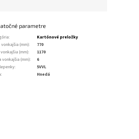
atočné parametre
gória
:
Kartónové preložky
a vonkajšia (mm)
:
770
 vonkajšia (mm)
:
1170
a vonkajšia (mm)
:
6
 lepenky
:
5VVL
a
:
Hnedá