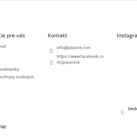
ie pre vás
Kontakt
Instagr
vať
info
@
jaspack.com
https://www.facebook.co
m/jaspacksk
podmienky
ochrany osobných
Sled
nie