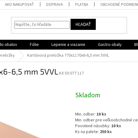
AKO NAKUPOVAŤ
DOPRAVA
PLATBA
OBCHODNÉ PODMIEN
HĽADAŤ
do obalov
Fólie
Lepenie a viazanie
Gastro obaly
B
preložky
Kartónová preložka 770x1170x6-6,5 mm 5VVL
0x6-6,5 mm 5VVL
KX 50 077 117
Skladom
Min. odber:
10 ks
Min. odber pre veľkoobchodné ce
Povolené násobky:
10
ks
Ks na palete:
250 ks