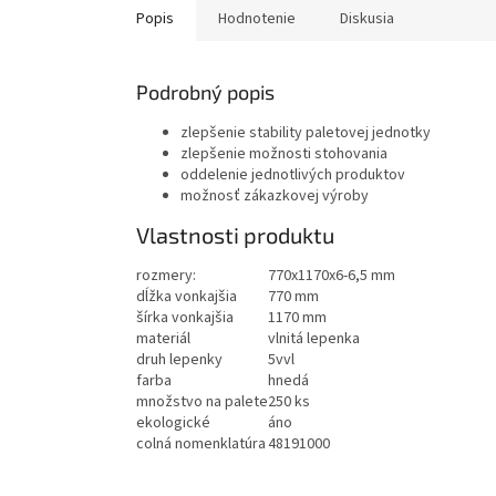
Popis
Hodnotenie
Diskusia
Podrobný popis
zlepšenie stability paletovej jednotky
zlepšenie možnosti stohovania
oddelenie jednotlivých produktov
možnosť zákazkovej výroby
Vlastnosti produktu
rozmery:
770x1170x6-6,5 mm
dĺžka vonkajšia
770 mm
šírka vonkajšia
1170 mm
materiál
vlnitá lepenka
druh lepenky
5vvl
farba
hnedá
množstvo na palete
250 ks
ekologické
áno
colná nomenklatúra
48191000