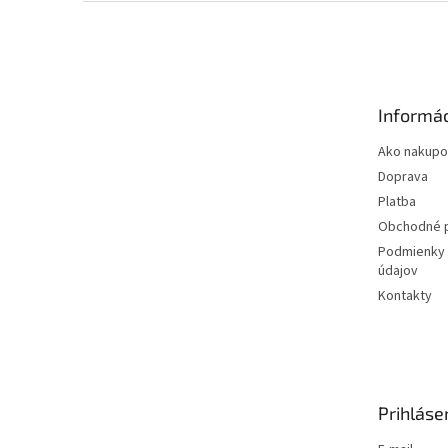
Z
á
p
ä
t
Informác
i
e
Ako nakupo
Doprava
Platba
Obchodné 
Podmienky 
údajov
Kontakty
Prihláse