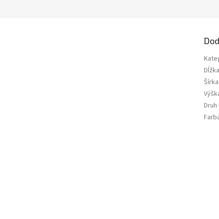
Dod
Kate
Dĺžk
Šírka
Výšk
Druh
Farb