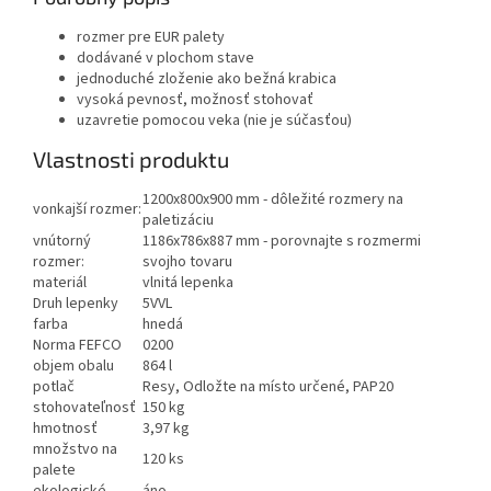
rozmer pre EUR palety
dodávané v plochom stave
jednoduché zloženie ako bežná krabica
vysoká pevnosť, možnosť stohovať
uzavretie pomocou veka (nie je súčasťou)
Vlastnosti produktu
1200x800x900 mm - dôležité rozmery na
vonkajší rozmer:
paletizáciu
vnútorný
1186x786x887 mm - porovnajte s rozmermi
rozmer:
svojho tovaru
materiál
vlnitá lepenka
Druh lepenky
5VVL
farba
hnedá
Norma FEFCO
0200
objem obalu
864 l
potlač
Resy, Odložte na místo určené, PAP20
stohovateľnosť
150 kg
hmotnosť
3,97 kg
množstvo na
120 ks
palete
ekologické
áno