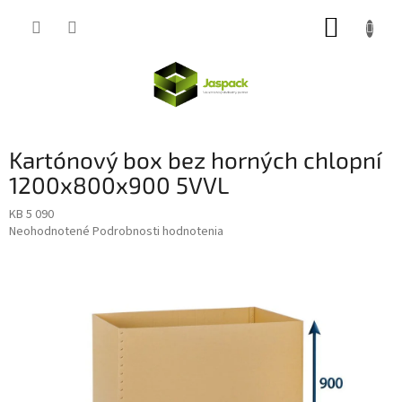
Prejsť
NÁKUP
na
obsah
KOŠÍK
Kartónový box bez horných chlopní
1200x800x900 5VVL
KB 5 090
Priemerné
Neohodnotené
Podrobnosti hodnotenia
hodnotenie
produktu
je
0,0
z
5
hviezdičiek.