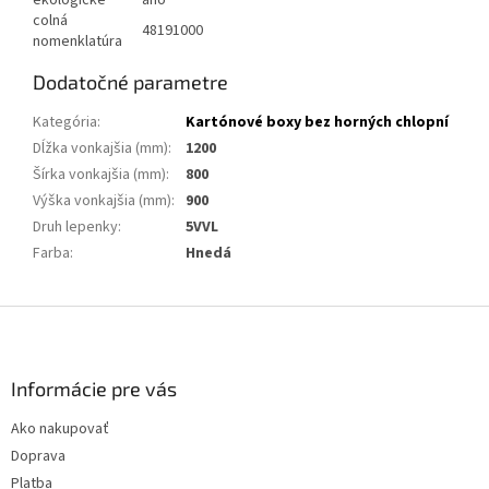
colná
48191000
nomenklatúra
Dodatočné parametre
Kategória
:
Kartónové boxy bez horných chlopní
Dĺžka vonkajšia (mm)
:
1200
Šírka vonkajšia (mm)
:
800
Výška vonkajšia (mm)
:
900
Druh lepenky
:
5VVL
Farba
:
Hnedá
Z
á
p
ä
Informácie pre vás
t
Ako nakupovať
i
Doprava
e
Platba