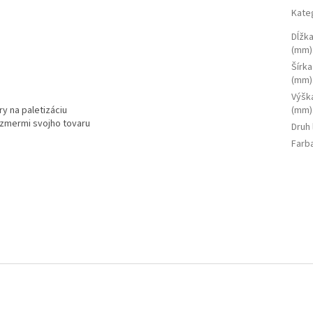
Kate
Dĺžka
(mm)
Šírka
(mm)
Výšk
y na paletizáciu
(mm)
ozmermi svojho tovaru
Druh
Farb