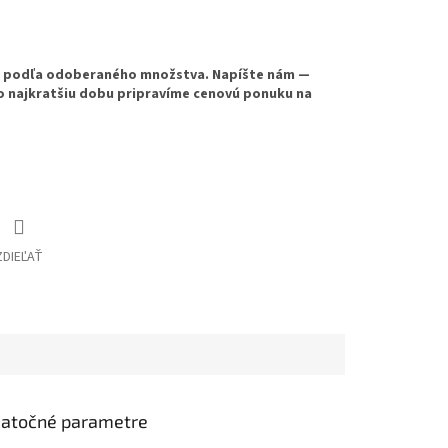
e podľa odoberaného množstva. Napíšte nám —
o najkratšiu dobu pripravíme cenovú ponuku na
ZDIEĽAŤ
atočné parametre