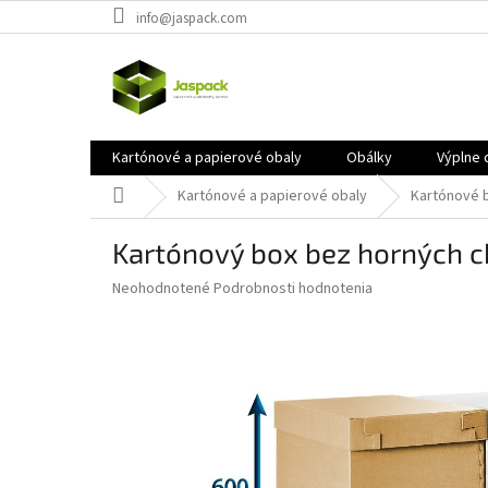
Prejsť
info@jaspack.com
na
obsah
Kartónové a papierové obaly
Obálky
Výplne 
Domov
Kartónové a papierové obaly
Kartónové 
Kartónový box bez horných 
Priemerné
Neohodnotené
Podrobnosti hodnotenia
hodnotenie
produktu
je
0,0
z
5
hviezdičiek.