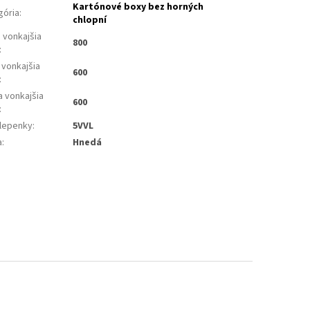
Kartónové boxy bez horných
gória
:
chlopní
 vonkajšia
800
:
 vonkajšia
600
:
a vonkajšia
600
:
 lepenky
:
5VVL
a
:
Hnedá