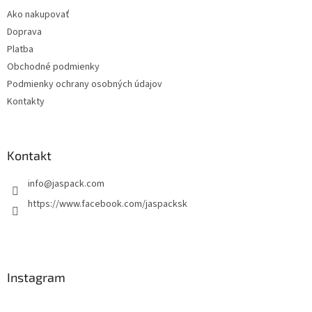
t
Ako nakupovať
i
Doprava
e
Platba
Obchodné podmienky
Podmienky ochrany osobných údajov
Kontakty
Kontakt
info
@
jaspack.com
https://www.facebook.com/jaspacksk
Instagram