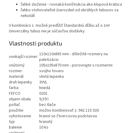
ľahké zloženie - rovnaká konštrukcia ako klopová krabica
ľahko stohovateľné (narozdiel od okrúhlych tubusov sa
nekutálí
V kombinácii s
možné predĺžiť štandardnú dĺžku až o 1m!
Univerzálny tubus nie je súčasťou dodávky.
Vlastnosti produktu
110x110x885 mm - dôležité rozmery na
vonkajší rozmer:
paletizáciu
vnútorný
105x105x870 mm - porovnajte s rozmermi
rozmer:
svojho tovaru
materiál
vlnitá lepenka
druh lepenky
3VVL
farba
hnedá
FEFCO
0201
objem obalu
9,59 l
potlač
bez tlače
použitie
možno kombinovať s: 942 115 020
vyhotovenie
hranol se čtvercovou podstavou
typ
hranatý
balenie
10 ks
vnútorný