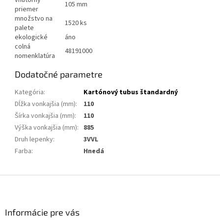
105 mm
priemer
množstvo na
1520 ks
palete
ekologické
áno
colná
48191000
nomenklatúra
Dodatočné parametre
Kategória
:
Kartónový tubus štandardný
Dĺžka vonkajšia (mm)
:
110
Šírka vonkajšia (mm)
:
110
Výška vonkajšia (mm)
:
885
Druh lepenky
:
3VVL
Farba
:
Hnedá
Z
á
p
ä
Informácie pre vás