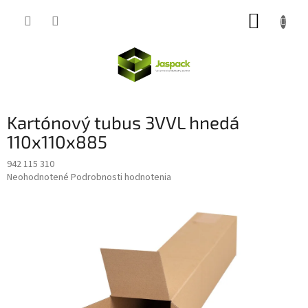
Prejsť
NÁKUP
na
obsah
KOŠÍK
Kartónový tubus 3VVL hnedá
110x110x885
942 115 310
Priemerné
Neohodnotené
Podrobnosti hodnotenia
hodnotenie
produktu
je
0,0
z
5
hviezdičiek.