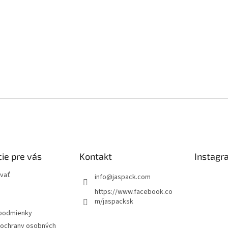
ie pre vás
Kontakt
Instagr
vať
info
@
jaspack.com
https://www.facebook.co
m/jaspacksk
podmienky
ochrany osobných