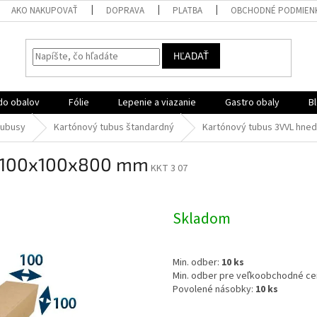
AKO NAKUPOVAŤ
DOPRAVA
PLATBA
OBCHODNÉ PODMIEN
HĽADAŤ
do obalov
Fólie
Lepenie a viazanie
Gastro obaly
B
tubusy
Kartónový tubus štandardný
Kartónový tubus 3VVL hne
ý 100x100x800 mm
KKT 3 07
Skladom
Min. odber:
10 ks
Min. odber pre veľkoobchodné ce
Povolené násobky:
10 ks