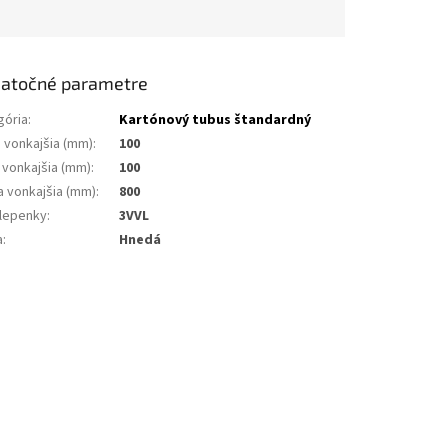
atočné parametre
gória
:
Kartónový tubus štandardný
a vonkajšia (mm)
:
100
 vonkajšia (mm)
:
100
a vonkajšia (mm)
:
800
 lepenky
:
3VVL
a
:
Hnedá