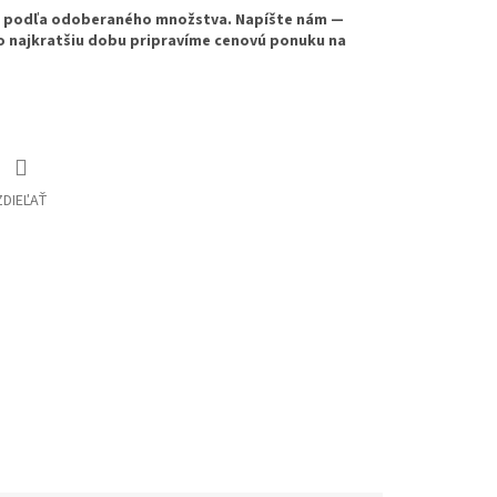
e podľa odoberaného množstva. Napíšte nám —
o najkratšiu dobu pripravíme cenovú ponuku na
ZDIEĽAŤ