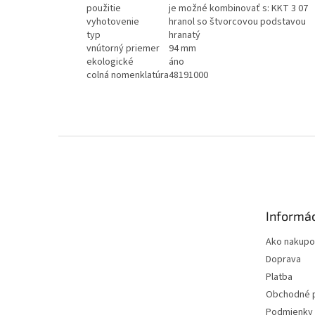
použitie
je možné kombinovať s: KKT 3 07
vyhotovenie
hranol so štvorcovou podstavou
typ
hranatý
vnútorný priemer
94 mm
ekologické
áno
colná nomenklatúra
48191000
Z
á
p
ä
t
Informác
i
e
Ako nakupo
Doprava
Platba
Obchodné 
Podmienky 