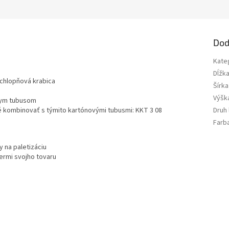
Dod
Kate
Dĺžk
 chlopňová krabica
Šírka
Výšk
hlym tubusom
é kombinovať s týmito kartónovými tubusmi: KKT 3 08
Druh
Farb
 na paletizáciu
ermi svojho tovaru