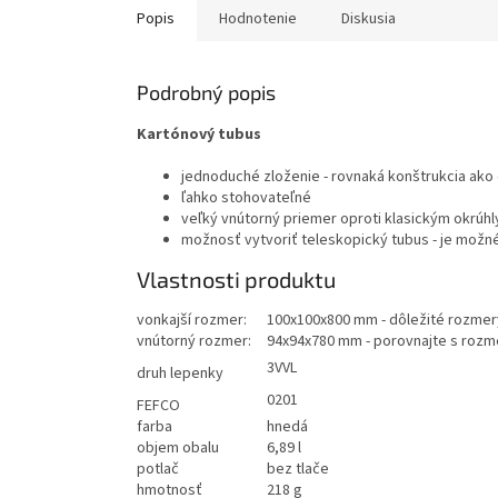
Popis
Hodnotenie
Diskusia
Podrobný popis
Kartónový tubus
jednoduché zloženie - rovnaká konštrukcia ako
ľahko stohovateľné
veľký vnútorný priemer oproti klasickým okrú
možnosť vytvoriť teleskopický tubus - je možn
Vlastnosti produktu
vonkajší rozmer:
100x100x800 mm - dôležité rozmery
vnútorný rozmer:
94x94x780 mm - porovnajte s rozm
3VVL
druh lepenky
0201
FEFCO
farba
hnedá
objem obalu
6,89 l
potlač
bez tlače
hmotnosť
218 g