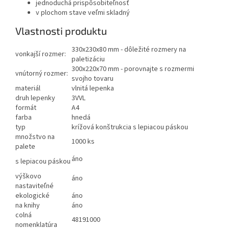
jednoduchá prispôsobiteľnosť
v plochom stave veľmi skladný
Vlastnosti produktu
330x230x80 mm - dôležité rozmery na
vonkajší rozmer:
paletizáciu
300x220x70 mm - porovnajte s rozmermi
vnútorný rozmer:
svojho tovaru
materiál
vlnitá lepenka
druh lepenky
3VVL
formát
A4
farba
hnedá
typ
krížová konštrukcia s lepiacou páskou
množstvo na
1000 ks
palete
áno
s lepiacou páskou
výškovo
áno
nastaviteľné
ekologické
áno
na knihy
áno
colná
48191000
nomenklatúra