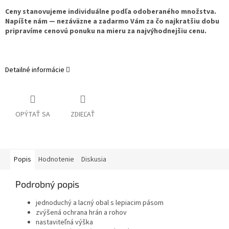
Ceny stanovujeme individuálne podľa odoberaného množstva.
Napíšte nám — nezáväzne a zadarmo Vám za čo najkratšiu dobu
pripravíme cenovú ponuku na mieru za najvýhodnejšiu cenu.
Detailné informácie
OPÝTAŤ SA
ZDIEĽAŤ
Popis
Hodnotenie
Diskusia
Podrobný popis
jednoduchý a lacný obal s lepiacim pásom
zvýšená ochrana hrán a rohov
nastaviteľná výška