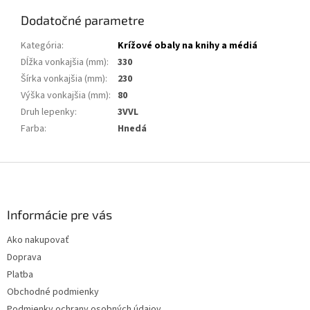
Dodatočné parametre
Kategória
:
Krížové obaly na knihy a médiá
Dĺžka vonkajšia (mm)
:
330
Šírka vonkajšia (mm)
:
230
Výška vonkajšia (mm)
:
80
Druh lepenky
:
3VVL
Farba
:
Hnedá
Z
á
p
ä
Informácie pre vás
t
Ako nakupovať
i
Doprava
e
Platba
Obchodné podmienky
Podmienky ochrany osobných údajov