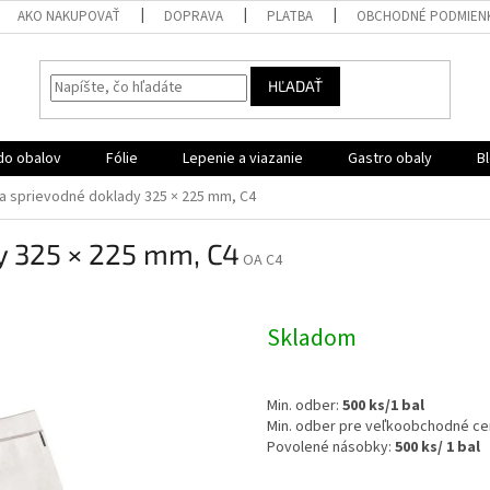
AKO NAKUPOVAŤ
DOPRAVA
PLATBA
OBCHODNÉ PODMIEN
HĽADAŤ
do obalov
Fólie
Lepenie a viazanie
Gastro obaly
B
a sprievodné doklady 325 × 225 mm, C4
y 325 × 225 mm, C4
OA C4
Skladom
Min. odber:
500 ks/1 bal
Min. odber pre veľkoobchodné ce
Povolené násobky:
500 ks/ 1 bal