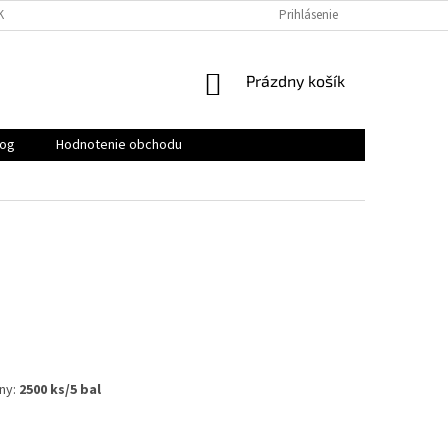
KY
PODMIENKY OCHRANY OSOBNÝCH ÚDAJOV
Prihlásenie
KONTAKTY
NÁKUPNÝ
Prázdny košík
KOŠÍK
log
Hodnotenie obchodu
ny:
2500 ks/5 bal