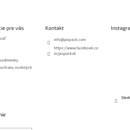
ie pre vás
Kontakt
Instagr
vať
info
@
jaspack.com
https://www.facebook.co
m/jaspacksk
podmienky
ochrany osobných
Sled
nie