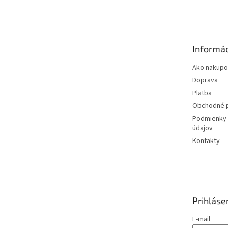
á
p
ä
t
Informác
i
e
Ako nakupo
Doprava
Platba
Obchodné 
Podmienky 
údajov
Kontakty
Prihláse
E-mail