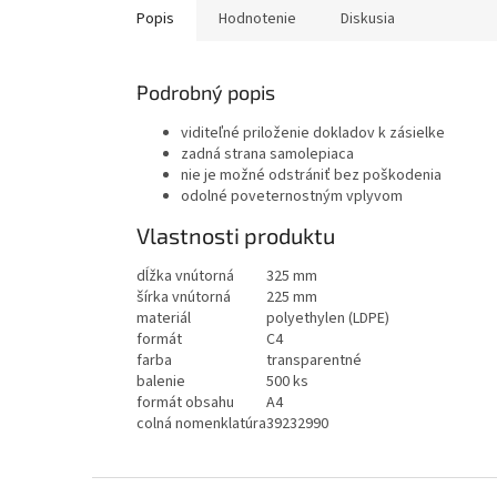
Popis
Hodnotenie
Diskusia
Podrobný popis
viditeľné priloženie dokladov k zásielke
zadná strana samolepiaca
nie je možné odstrániť bez poškodenia
odolné poveternostným vplyvom
Vlastnosti produktu
dĺžka vnútorná
325 mm
šírka vnútorná
225 mm
materiál
polyethylen (LDPE)
formát
C4
farba
transparentné
balenie
500 ks
formát obsahu
A4
colná nomenklatúra
39232990
Z