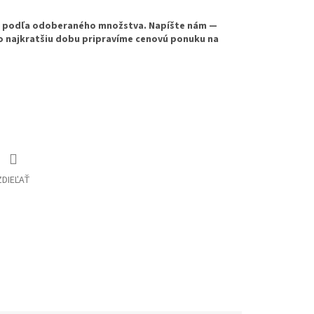
e podľa odoberaného množstva. Napíšte nám —
o najkratšiu dobu pripravíme cenovú ponuku na
ZDIEĽAŤ