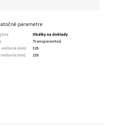
atočné parametre
gória
:
Obálky na doklady
a
:
Transparentná
a vnútorná (mm)
:
325
a vnútorná (mm)
:
225