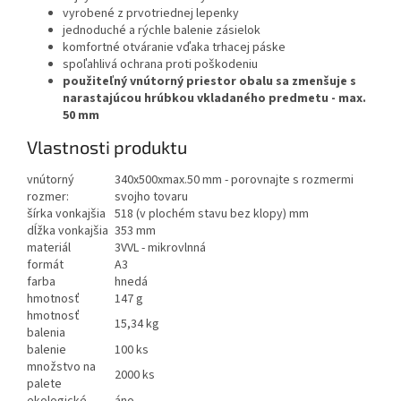
vyrobené z prvotriednej lepenky
jednoduché a rýchle balenie zásielok
komfortné otváranie vďaka trhacej páske
spoľahlivá ochrana proti poškodeniu
použiteľný vnútorný priestor obalu sa zmenšuje s
narastajúcou hrúbkou vkladaného predmetu - max.
50 mm
Vlastnosti produktu
vnútorný
340x500xmax.50 mm - porovnajte s rozmermi
rozmer:
svojho tovaru
šírka vonkajšia
518 (v plochém stavu bez klopy) mm
dĺžka vonkajšia
353 mm
materiál
3VVL - mikrovlnná
formát
A3
farba
hnedá
hmotnosť
147 g
hmotnosť
15,34 kg
balenia
balenie
100 ks
množstvo na
2000 ks
palete
ekologické
áno