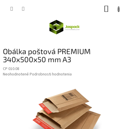
Prejsť
NÁKUP
na
obsah
KOŠÍK
Obálka poštová PREMIUM
340x500x50 mm A3
CP 010.08
Priemerné
Neohodnotené
Podrobnosti hodnotenia
hodnotenie
produktu
je
0,0
z
5
hviezdičiek.