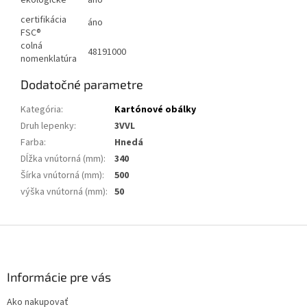
certifikácia
áno
FSC®
colná
48191000
nomenklatúra
Dodatočné parametre
Kategória
:
Kartónové obálky
Druh lepenky
:
3VVL
Farba
:
Hnedá
Dĺžka vnútorná (mm)
:
340
Šírka vnútorná (mm)
:
500
výška vnútorná (mm)
:
50
Z
á
p
ä
Informácie pre vás
t
Ako nakupovať
i