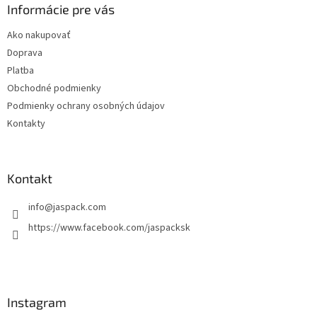
ä
Informácie pre vás
t
Ako nakupovať
i
Doprava
e
Platba
Obchodné podmienky
Podmienky ochrany osobných údajov
Kontakty
Kontakt
info
@
jaspack.com
https://www.facebook.com/jaspacksk
Instagram