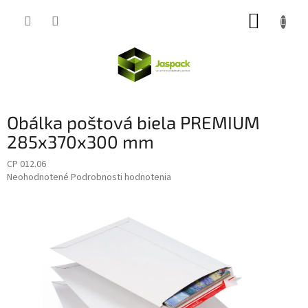
Prejsť
NÁKUP
na
obsah
KOŠÍK
Obálka poštová biela PREMIUM
285x370x300 mm
CP 012.06
Priemerné
Neohodnotené
Podrobnosti hodnotenia
hodnotenie
produktu
je
0,0
z
5
hviezdičiek.