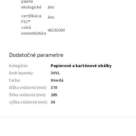
palete
ekologické
áno
certifikácia
áno
FSC®
colná
48191000
nomenklatúra
Dodatočné parametre
Kategória
:
Papierové a kartónové obálky
Druh lepenky
:
3VVL
Farba
:
Hnedá
Dĺžka vnútorná (mm)
:
370
Šírka vnútorná (mm)
:
285
výška vnútorná (mm)
:
30
Z
á
p