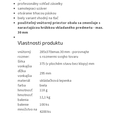
profesionálny vzhľad zásielky
samolepiaci uzáver
otváranie trhacou páskou
biely variant vhodný na tlač
použiteľný vnútorný priestor obalu sa zmenšuje s
narastajúcou hrúbkou vkladaného predmetu - max.
30 mm
Vlastnosti produktu
vnútorný
285x370xmax.30 mm - porovnajte
rozmer:
s rozmermi svojho tovaru
šírka
375 (v plochém stavu bez klopy) mm
vonkajšia
dĺžka
295 mm
vonkajšia
materiál
skládačková lepenka
farba
biela
hmotnosť
118 g
hmotnosť
12,1 kg
balenia
balenie
100 ks
množstvo na
4200 ks