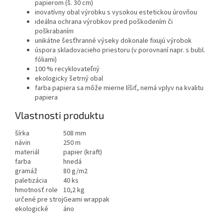
papierom (š. 30 cm)
inovatívny obal výrobku s vysokou estetickou úrovňou
ideálna ochrana výrobkov pred poškodením či
poškrabaním
unikátne šesťhranné výseky dokonale fixujú výrobok
úspora skladovacieho priestoru (v porovnaní napr. s bubl.
fóliami)
100 % recyklovateľný
ekologicky šetrný obal
farba papiera sa môže mierne líšiť, nemá vplyv na kvalitu
papiera
Vlastnosti produktu
šírka
508 mm
návin
250 m
materiál
papier (kraft)
farba
hnedá
gramáž
80 g/m2
paletizácia
40 ks
hmotnosť role
10,2 kg
určené pre stroj
Geami wrappak
ekologické
áno