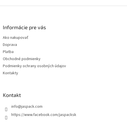
Z
á
p
ä
Informácie pre vás
t
Ako nakupovať
i
Doprava
e
Platba
Obchodné podmienky
Podmienky ochrany osobných údajov
Kontakty
Kontakt
info
@
jaspack.com
https://www.facebook.com/jaspacksk