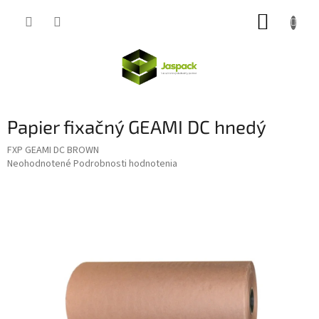
Prejsť
NÁKUP
na
obsah
KOŠÍK
Papier fixačný GEAMI DC hnedý
FXP GEAMI DC BROWN
Priemerné
Neohodnotené
Podrobnosti hodnotenia
hodnotenie
produktu
je
0,0
z
5
hviezdičiek.