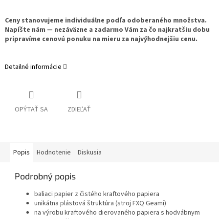
Ceny stanovujeme individuálne podľa odoberaného množstva.
Napíšte nám — nezáväzne a zadarmo Vám za čo najkratšiu dobu
pripravíme cenovú ponuku na mieru za najvýhodnejšiu cenu.
Detailné informácie
OPÝTAŤ SA
ZDIEĽAŤ
Popis
Hodnotenie
Diskusia
Podrobný popis
baliaci papier z čistého kraftového papiera
unikátna plástová štruktúra (stroj FXQ Geami)
na výrobu kraftového dierovaného papiera s hodvábnym