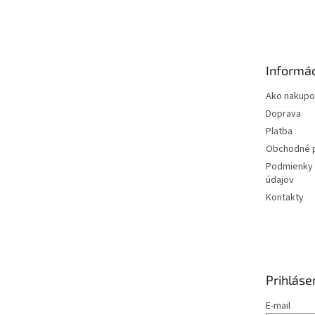
á
p
ä
t
Informác
i
e
Ako nakupo
Doprava
Platba
Obchodné 
Podmienky 
údajov
Kontakty
Prihláse
E-mail