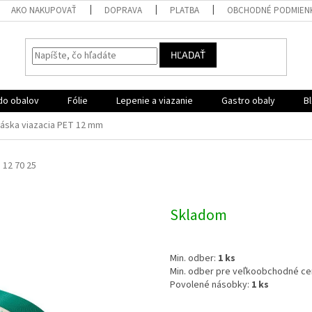
AKO NAKUPOVAŤ
DOPRAVA
PLATBA
OBCHODNÉ PODMIEN
HĽADAŤ
do obalov
Fólie
Lepenie a viazanie
Gastro obaly
B
áska viazacia PET 12 mm
 12 70 25
Skladom
Min. odber:
1 ks
Min. odber pre veľkoobchodné ce
Povolené násobky:
1
ks