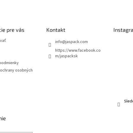
ie pre vás
Kontakt
Instagr
vať
info
@
jaspack.com
https://www.facebook.co
m/jaspacksk
podmienky
ochrany osobných
Sled
nie