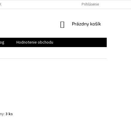
KY
PODMIENKY OCHRANY OSOBNÝCH ÚDAJOV
Prihlásenie
KONTAKTY
NÁKUPNÝ
Prázdny košík
KOŠÍK
log
Hodnotenie obchodu
ny:
3 ks