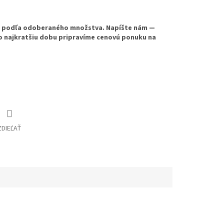
e podľa odoberaného množstva. Napíšte nám —
o najkratšiu dobu pripravíme cenovú ponuku na
ZDIEĽAŤ