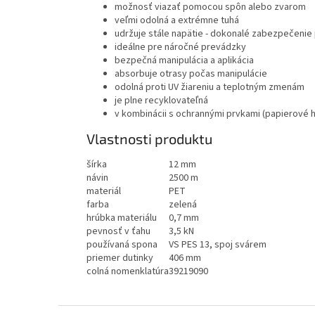
možnosť viazať pomocou spôn alebo zvarom
veľmi odolná a extrémne tuhá
udržuje stále napätie - dokonalé zabezpečenie
ideálne pre náročné prevádzky
bezpečná manipulácia a aplikácia
absorbuje otrasy počas manipulácie
odolná proti UV žiareniu a teplotným zmenám
je plne recyklovateľná
v kombinácii s ochrannými prvkami (papierové 
Vlastnosti produktu
šírka
12 mm
návin
2500 m
materiál
PET
farba
zelená
hrúbka materiálu
0,7 mm
pevnosť v ťahu
3,5 kN
používaná spona
VS PES 13, spoj svárem
priemer dutinky
406 mm
colná nomenklatúra
39219090
Z