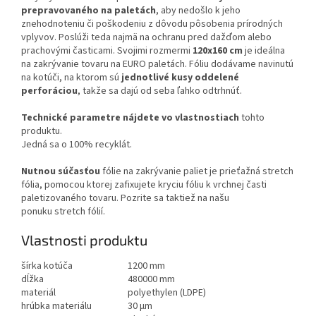
prepravovaného na paletách
, aby nedošlo k jeho
znehodnoteniu či poškodeniu z dôvodu pôsobenia prírodných
vplyvov. Poslúži teda najmä na ochranu pred dažďom alebo
prachovými časticami. Svojimi rozmermi
120x160 cm
je ideálna
na zakrývanie tovaru na EURO paletách. Fóliu dodávame navinutú
na kotúči, na ktorom sú
jednotlivé kusy oddelené
perforáciou
, takže sa dajú od seba ľahko odtrhnúť.
Technické parametre nájdete vo vlastnostiach
tohto
produktu.
Jedná sa o 100% recyklát.
Nutnou súčasťou
fólie na zakrývanie paliet je prieťažná stretch
fólia, pomocou ktorej zafixujete kryciu fóliu k vrchnej časti
paletizovaného tovaru. Pozrite sa taktiež na našu
ponuku
stretch fólií.
Vlastnosti produktu
šírka kotúča
1200 mm
dĺžka
480000 mm
materiál
polyethylen (LDPE)
hrúbka materiálu
30 µm