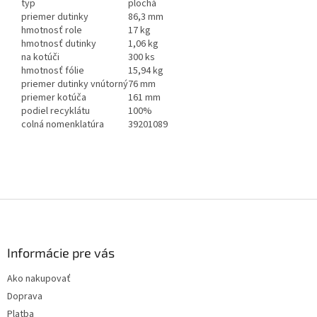
typ
plochá
priemer dutinky
86,3 mm
hmotnosť role
17 kg
hmotnosť dutinky
1,06 kg
na kotúči
300 ks
hmotnosť fólie
15,94 kg
priemer dutinky vnútorný
76 mm
priemer kotúča
161 mm
podiel recyklátu
100%
colná nomenklatúra
39201089
Z
á
p
ä
Informácie pre vás
t
Ako nakupovať
i
Doprava
e
Platba