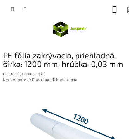
Prejsť
NÁKUP
na
obsah
KOŠÍK
PE fólia zakrývacia, priehľadná,
šírka: 1200 mm, hrúbka: 0,03 mm
FPE X 1200 1600 030RC
Priemerné
Neohodnotené
Podrobnosti hodnotenia
hodnotenie
produktu
je
0,0
z
5
hviezdičiek.