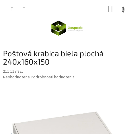
Prejsť
NÁKUP
na
obsah
KOŠÍK
Poštová krabica biela plochá
240x160x150
211 117 825
Priemerné
Neohodnotené
Podrobnosti hodnotenia
hodnotenie
produktu
je
0,0
z
5
hviezdičiek.