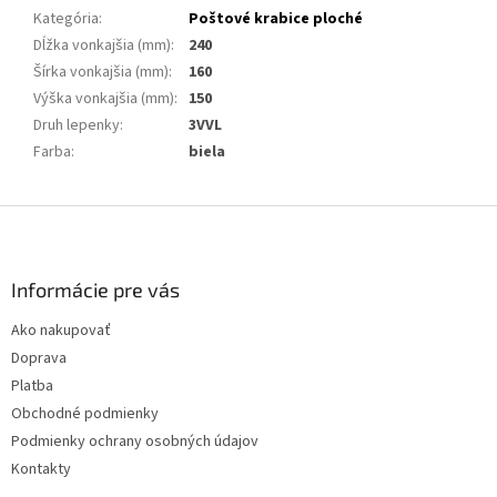
Kategória
:
Poštové krabice ploché
Dĺžka vonkajšia (mm)
:
240
Šírka vonkajšia (mm)
:
160
Výška vonkajšia (mm)
:
150
Druh lepenky
:
3VVL
Farba
:
biela
Z
á
p
ä
Informácie pre vás
t
Ako nakupovať
i
Doprava
e
Platba
Obchodné podmienky
Podmienky ochrany osobných údajov
Kontakty