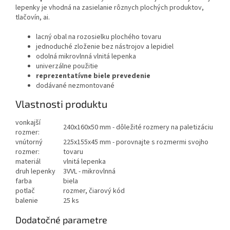
lepenky je vhodná na zasielanie rôznych plochých produktov,
tlačovín, ai.
lacný obal na rozosielku plochého tovaru
jednoduché zloženie bez nástrojov a lepidiel
odolná mikrovlnná vlnitá lepenka
univerzálne použitie
reprezentatívne biele prevedenie
dodávané nezmontované
Vlastnosti produktu
vonkajší
240x160x50 mm - dôležité rozmery na paletizáciu
rozmer:
vnútorný
225x155x45 mm - porovnajte s rozmermi svojho
rozmer:
tovaru
materiál
vlnitá lepenka
druh lepenky
3VVL - mikrovlnná
farba
biela
potlač
rozmer, čiarový kód
balenie
25 ks
Dodatočné parametre