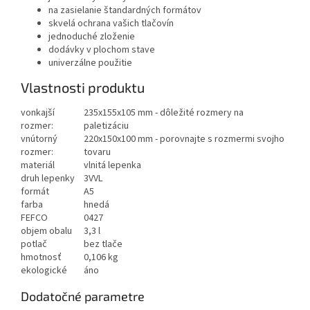
na zasielanie štandardných formátov
skvelá ochrana vašich tlačovín
jednoduché zloženie
dodávky v plochom stave
univerzálne použitie
Vlastnosti produktu
vonkajší
235x155x105 mm - dôležité rozmery na
rozmer:
paletizáciu
vnútorný
220x150x100 mm - porovnajte s rozmermi svojho
rozmer:
tovaru
materiál
vlnitá lepenka
druh lepenky
3VVL
formát
A5
farba
hnedá
FEFCO
0427
objem obalu
3,3 l
potlač
bez tlače
hmotnosť
0,106 kg
ekologické
áno
Dodatočné parametre