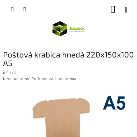
Prejsť
NÁKUP
na
obsah
KOŠÍK
Poštová krabica hnedá 220x150x100
A5
KT 3 02
Priemerné
Neohodnotené
Podrobnosti hodnotenia
hodnotenie
produktu
je
0,0
z
5
hviezdičiek.