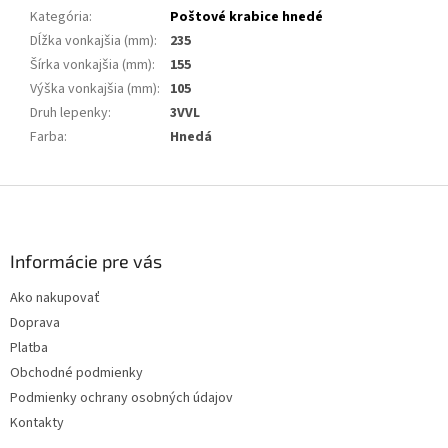
Kategória
:
Poštové krabice hnedé
Dĺžka vonkajšia (mm)
:
235
Šírka vonkajšia (mm)
:
155
Výška vonkajšia (mm)
:
105
Druh lepenky
:
3VVL
Farba
:
Hnedá
Z
á
p
ä
Informácie pre vás
t
Ako nakupovať
i
Doprava
e
Platba
Obchodné podmienky
Podmienky ochrany osobných údajov
Kontakty