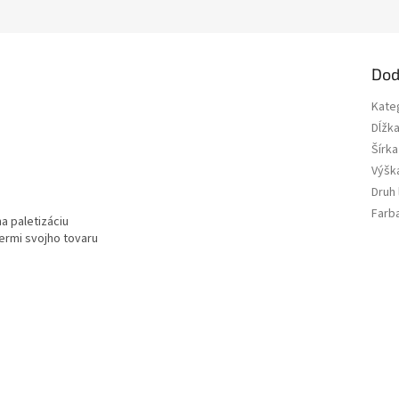
Dod
Kate
Dĺžk
Šírka
Výšk
Druh
Farb
a paletizáciu
ermi svojho tovaru