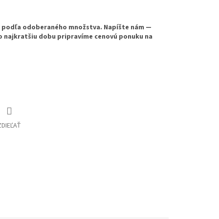
e podľa odoberaného množstva. Napíšte nám —
o najkratšiu dobu pripravíme cenovú ponuku na
ZDIEĽAŤ