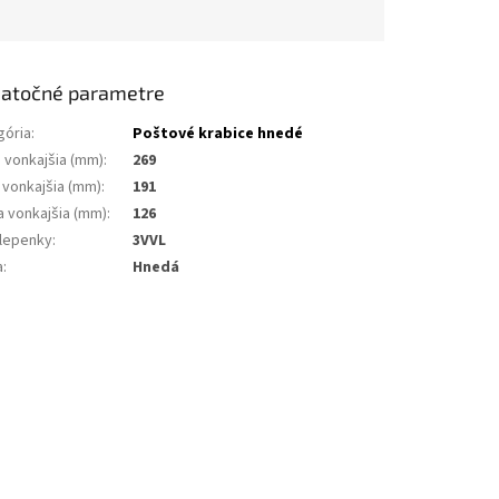
atočné parametre
gória
:
Poštové krabice hnedé
a vonkajšia (mm)
:
269
 vonkajšia (mm)
:
191
a vonkajšia (mm)
:
126
 lepenky
:
3VVL
a
:
Hnedá