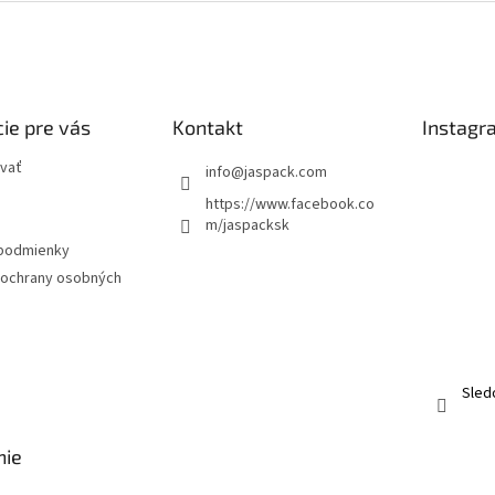
ie pre vás
Kontakt
Instagr
vať
info
@
jaspack.com
https://www.facebook.co
m/jaspacksk
podmienky
ochrany osobných
Sled
nie