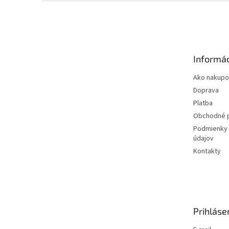
Z
á
p
ä
t
Informác
i
e
Ako nakupo
Doprava
Platba
Obchodné 
Podmienky 
údajov
Kontakty
Prihláse