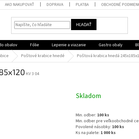
AKO NAKUPOVAŤ
DOPRAVA
PLATBA
OBCHODNÉ PODMIEN
HĽADAŤ
do obalov
Fólie
Lepenie a viazanie
Gastro obaly
B
abice
Poštové krabice hnedé
Poštová krabica hnedá 245x185x
185x120
KV 3 04
Skladom
Min. odber:
100 ks
Min. odber pre veľkoobchodné ce
Povolené násobky:
100 ks
Ks na palete:
1 000
ks