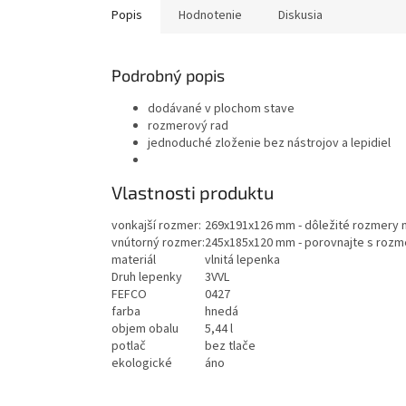
Popis
Hodnotenie
Diskusia
Podrobný popis
dodávané v plochom stave
rozmerový rad
jednoduché zloženie bez nástrojov a lepidiel
Vlastnosti produktu
vonkajší rozmer:
269x191x126 mm - dôležité rozmery n
vnútorný rozmer:
245x185x120 mm - porovnajte s rozm
materiál
vlnitá lepenka
Druh lepenky
3VVL
FEFCO
0427
farba
hnedá
objem obalu
5,44 l
potlač
bez tlače
ekologické
áno