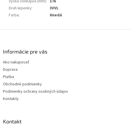
Výška vonkajšia (mm)
:
176
Druh lepenky
:
3VVL
Farba
:
Hnedá
Z
á
p
ä
Informácie pre vás
t
Ako nakupovať
i
Doprava
e
Platba
Obchodné podmienky
Podmienky ochrany osobných údajov
Kontakty
Kontakt