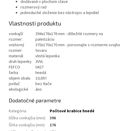
dodávané v plochom stave
rozmerový rad
jednoduché zloženie bez nástrojov a lepidiel
Vlastnosti produktu
vonkajší
394x176x176 mm - dôležité rozmery na
rozmer:
paletizáciu
vnútorný
370x170x170 mm - porovnajte s rozmermi svojho
rozmer:
tovaru
materiál
vlnitá lepenka
druh lepenky
3VVL
FEFCO
0427
farba
hnedá
objem obalu
10,69 l
potlač
bez tlače
ekologické
áno
Dodatočné parametre
Kategória
:
Poštové krabice hnedé
Dĺžka vonkajšia (mm)
:
396
Šírka vonkajšia (mm)
:
176