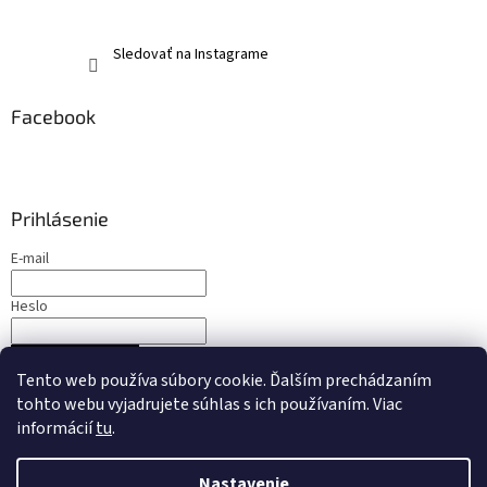
Sledovať na Instagrame
Facebook
Prihlásenie
E-mail
Heslo
PRIHLÁSIŤ SA
Tento web používa súbory cookie. Ďalším prechádzaním
Nová registrácia
Zabudnuté heslo
tohto webu vyjadrujete súhlas s ich používaním. Viac
informácií
tu
.
Nastavenie