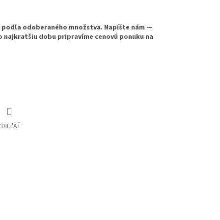
e podľa odoberaného množstva. Napíšte nám —
o najkratšiu dobu pripravíme cenovú ponuku na
ZDIEĽAŤ