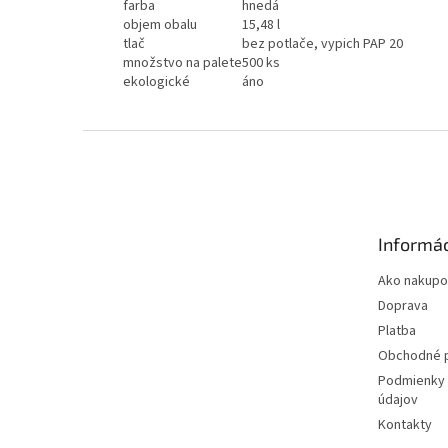
farba
hnedá
objem obalu
15,48 l
tlač
bez potlače, vypich PAP 20
množstvo na palete
500 ks
ekologické
áno
Z
á
p
ä
t
Informác
i
e
Ako nakupo
Doprava
Platba
Obchodné 
Podmienky 
údajov
Kontakty