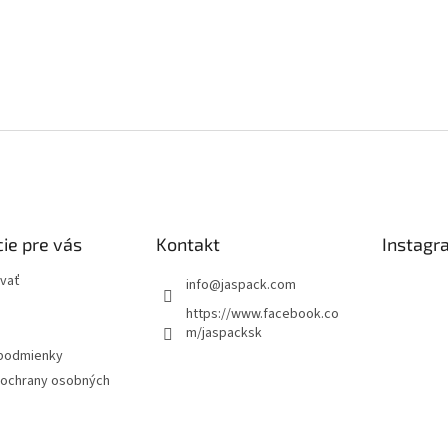
ie pre vás
Kontakt
Instagr
vať
info
@
jaspack.com
https://www.facebook.co
m/jaspacksk
podmienky
ochrany osobných