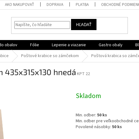
AKO NAKUPOVAŤ
DOPRAVA
PLATBA
OBCHODNÉ PODMIEN
HĽADAŤ
do obalov
Fólie
Lepenie a viazanie
Gastro obaly
B
abice
Poštové krabice so zámčekom
Poštová krabica so zám
m 435x315x130 hnedá
KPT 22
Skladom
Min. odber:
50 ks
Min. odber pre veľkoobchodné ce
Povolené násobky:
50 ks