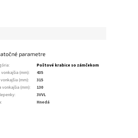
atočné parametre
gória
:
Poštové krabice so zámčekom
a vonkajšia (mm)
:
435
 vonkajšia (mm)
:
315
a vonkajšia (mm)
:
130
 lepenky
:
3VVL
a
:
Hnedá