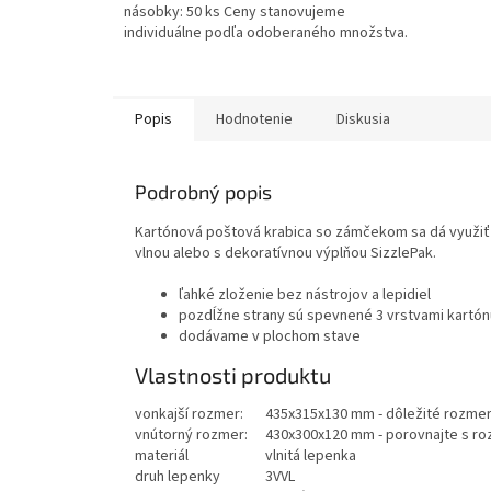
násobky: 50 ks Ceny stanovujeme
individuálne podľa odoberaného množstva.
Napíšte nám — nezáväzne a...
Popis
Hodnotenie
Diskusia
Podrobný popis
Kartónová poštová krabica so zámčekom sa dá využiť a
vlnou alebo s dekoratívnou výplňou SizzlePak.
ľahké zloženie bez nástrojov a lepidiel
pozdĺžne strany sú spevnené 3 vrstvami kartón
dodávame v plochom stave
Vlastnosti produktu
vonkajší rozmer:
435x315x130 mm - dôležité rozmery
vnútorný rozmer:
430x300x120 mm - porovnajte s ro
materiál
vlnitá lepenka
druh lepenky
3VVL