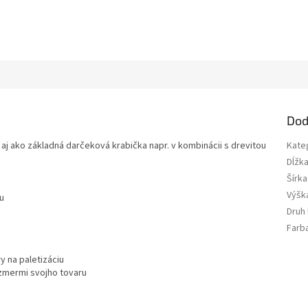
Dod
j ako základná darčeková krabička napr. v kombinácii s drevitou
Kate
Dĺžk
Šírka
Výšk
u
Druh
Farb
 na paletizáciu
zmermi svojho tovaru