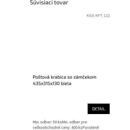
Súvisiaci tovar
Kód:
KPT 122
Poštová krabica so zámčekom
435x315x130 biela
DETAIL
Min. odber: 50 ksMin. odber pre
veľkoobchodné ceny: 400 ksPovolené