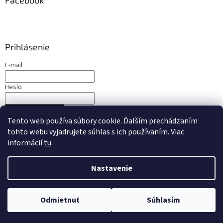
Facebook
Prihlásenie
E-mail
Heslo
PRIHLÁSIŤ SA
Tento web používa súbory cookie. Ďalším prechádzaním
Nová registrácia
Zabudnuté heslo
tohto webu vyjadrujete súhlas s ich používaním. Viac
informácií
tu
.
Nastavenie
Vytvoril Shoptet
Odmietnuť
Súhlasím
Copyright 2026
jaspack.sk
. Všetky práva vyhradené.