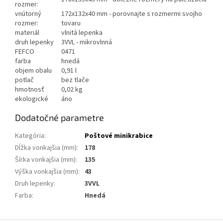
rozmer:
vnútorný
172x132x40 mm - porovnajte s rozmermi svojho
rozmer:
tovaru
materiál
vlnitá lepenka
druh lepenky
3VVL - mikrovlnná
FEFCO
0471
farba
hnedá
objem obalu
0,91 l
potlač
bez tlače
hmotnosť
0,02 kg
ekologické
áno
Dodatočné parametre
Kategória
:
Poštové minikrabice
Dĺžka vonkajšia (mm)
:
178
Šírka vonkajšia (mm)
:
135
Výška vonkajšia (mm)
:
43
Druh lepenky
:
3VVL
Farba
:
Hnedá