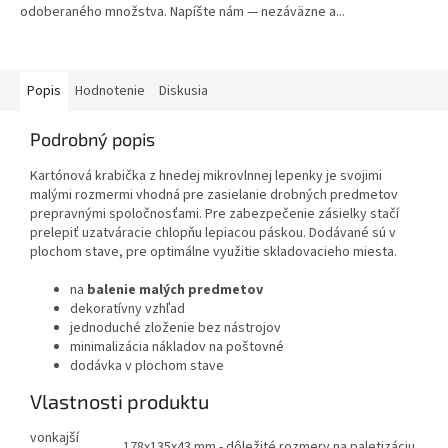
odoberaného množstva. Napíšte nám — nezáväzne a...
Popis
Hodnotenie
Diskusia
Podrobný popis
Kartónová krabička z hnedej mikrovlnnej lepenky je svojimi
malými rozmermi vhodná pre zasielanie drobných predmetov
prepravnými spoločnosťami. Pre zabezpečenie zásielky stačí
prelepiť uzatváracie chlopňu lepiacou páskou. Dodávané sú v
plochom stave, pre optimálne využitie skladovacieho miesta.
na
balenie malých predmetov
dekoratívny vzhľad
jednoduché zloženie bez nástrojov
minimalizácia nákladov na poštovné
dodávka v plochom stave
Vlastnosti produktu
vonkajší
178x135x43 mm - dôležité rozmery na paletizáciu