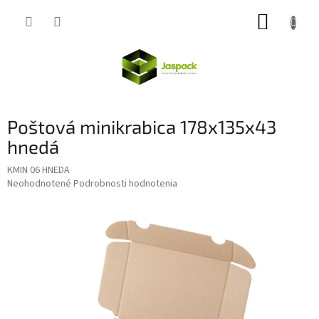
Prejsť
NÁKUP
na
obsah
KOŠÍK
Poštová minikrabica 178x135x43
hnedá
KMIN 06 HNEDA
Priemerné
Neohodnotené
Podrobnosti hodnotenia
hodnotenie
produktu
je
0,0
z
5
hviezdičiek.