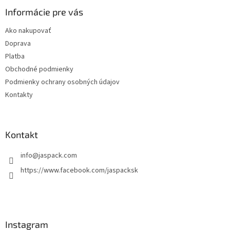
p
ä
Informácie pre vás
t
Ako nakupovať
i
Doprava
e
Platba
Obchodné podmienky
Podmienky ochrany osobných údajov
Kontakty
Kontakt
info
@
jaspack.com
https://www.facebook.com/jaspacksk
Instagram