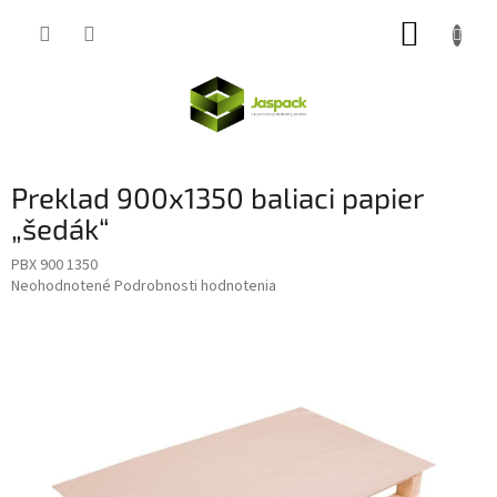
Prejsť
NÁKUP
na
obsah
KOŠÍK
Preklad 900x1350 baliaci papier
„šedák“
PBX 900 1350
Priemerné
Neohodnotené
Podrobnosti hodnotenia
hodnotenie
produktu
je
0,0
z
5
hviezdičiek.