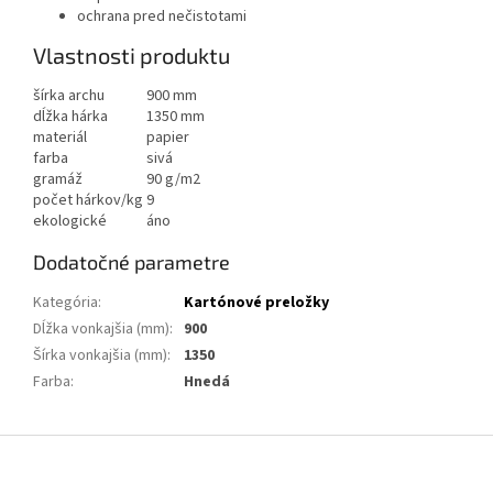
ochrana pred nečistotami
Vlastnosti produktu
šírka archu
900 mm
dĺžka hárka
1350 mm
materiál
papier
farba
sivá
gramáž
90 g/m2
počet hárkov/kg
9
ekologické
áno
Dodatočné parametre
Kategória
:
Kartónové preložky
Dĺžka vonkajšia (mm)
:
900
Šírka vonkajšia (mm)
:
1350
Farba
:
Hnedá
Z
á