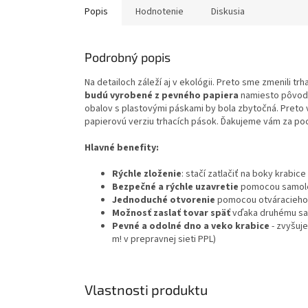
Popis
Hodnotenie
Diskusia
Podrobný popis
Na detailoch záleží aj v ekológii. Preto sme zmenili t
budú vyrobené z pevného papiera
namiesto pôvodn
obalov s plastovými páskami by bola zbytočná. Preto
papierovú verziu trhacích pások. Ďakujeme vám za po
Hlavné benefity:
Rýchle zloženie
: stačí zatlačiť na boky krabic
Bezpečné a rýchle uzavretie
pomocou samole
Jednoduché otvorenie
pomocou otváracieho
Možnosť zaslať tovar späť
vďaka druhému sa
Pevné a odolné dno a veko krabice
- zvyšuj
m! v prepravnej sieti PPL)
Vlastnosti produktu