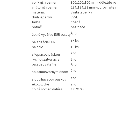
vonkajší rozmer:
300x200x100 mm - dôležité ro
vnútorný rozmer:
294x194x88 mm - porovnajte 
materiál
vlnitá lepenka
druh lepenky
3VVL
farba
hnedá
potlač
bez tlače
Áno
úplné využitie EUR palety
16 ks
paletizácia EUR
balenie
10 ks
áno
s lepiacou páskou
rýchlouzatváracie
áno
paletizovateľné
Áno
áno
so samosvorným dnom
áno
s odtrhávacou páskou
ekologické
áno
colná nomenklatúra
48191000
Z
á
p