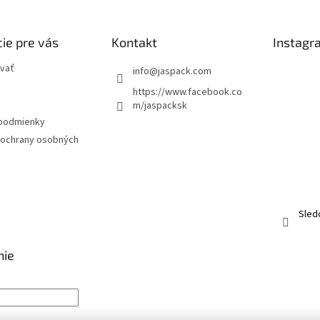
ie pre vás
Kontakt
Instagr
vať
info
@
jaspack.com
https://www.facebook.co
m/jaspacksk
podmienky
ochrany osobných
Sled
nie