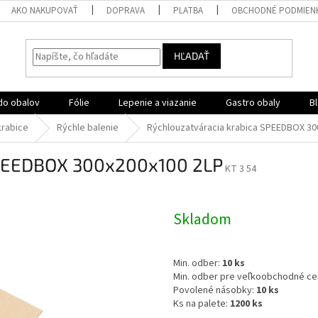
AKO NAKUPOVAŤ
DOPRAVA
PLATBA
OBCHODNÉ PODMIEN
HĽADAŤ
do obalov
Fólie
Lepenie a viazanie
Gastro obaly
B
krabice
Rýchle balenie
Rýchlouzatváracia krabica SPEEDBOX 30
SPEEDBOX 300x200x100 2LP
KT 3 54
Skladom
Min. odber:
10 ks
Min. odber pre veľkoobchodné ce
Povolené násobky:
10 ks
Ks na palete:
1200 ks