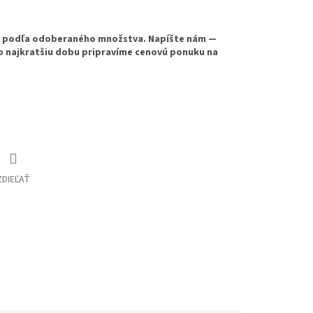
e podľa odoberaného množstva. Napíšte nám —
o najkratšiu dobu pripravíme cenovú ponuku na
ZDIEĽAŤ