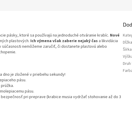
Dod
rhacie pásky, ktoré sa používajú na jednoduché otváranie krabíc.
Nové
Kate
ých plastových.
Ich výmena však zaberie nejaký čas
a likvidácia
Dĺžk
 v súčasnosti nemôžeme zaručiť, či dostanete plastovú alebo
Šírka
chopenie.
Výšk
Druh
Farb
e a dno je zložené v priebehu sekundy!
piaceho pásu.
 prúžka.
molepiacemu pásu.
e bezpečnosť pri preprave (krabice musia vydržať stohovanie až do 3