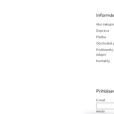
ä
t
Informác
i
e
Ako nakupo
Doprava
Platba
Obchodné 
Podmienky 
údajov
Kontakty
Prihláse
E-mail
Heslo