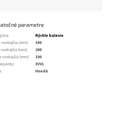
atočné parametre
gória
:
Rýchle balenie
a vonkajšia (mm)
:
300
 vonkajšia (mm)
:
200
a vonkajšia (mm)
:
100
 lepenky
:
3VVL
a
:
Hnedá