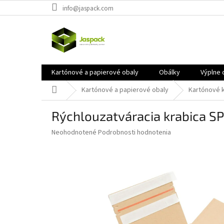
Prejsť
info@jaspack.com
na
obsah
Kartónové a papierové obaly
Obálky
Výplne 
Domov
Kartónové a papierové obaly
Kartónové 
Rýchlouzatváracia krabica 
Priemerné
Neohodnotené
Podrobnosti hodnotenia
hodnotenie
produktu
je
0,0
z
5
hviezdičiek.